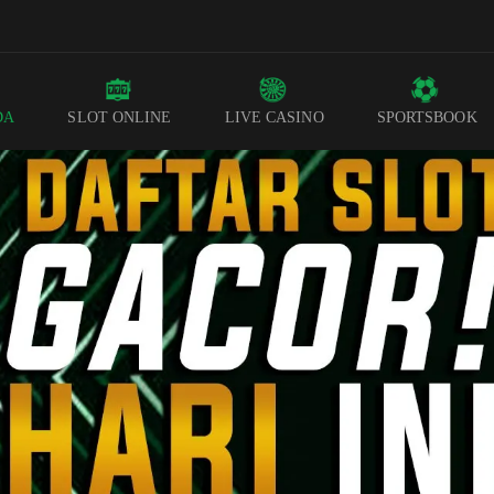
DA
SLOT ONLINE
LIVE CASINO
SPORTSBOOK