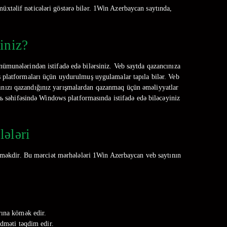
müxtəlif nəticələri göstərə bilər. 1Win Azerbaycan saytında,
iniz?
ümunələrindən istifadə edə bilərsiniz. Veb saytda qazancınıza
 platformaları üçün uydurulmuş uygulamalar tapıla bilər. Veb
cınızı qazandığınız yarışmalardan qazanmaq üçün əməliyyatlar
ть səhifəsində Windows platformasında istifadə edə biləcəyiniz
ələri
erməkdir. Bu mərciət mərhələləri 1Win Azerbaycan veb saytının
rına kömək edir.
idməti təqdim edir.