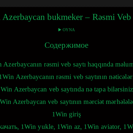
 Azerbaycan bukmeker – Rəsmi Veb 
▶️ OYNA
Содержимое
 Azerbaycanın rəsmi veb saytı haqqında məlum
1Win Azerbaycanın rəsmi veb saytının nəticələr
Win Azerbaycan veb saytında nə tapa bilərsini
Win Azerbaycan veb saytının mərciət mərhələlə
1Win giriş
ачать, 1Win yukle, 1Win az, 1Win aviator, 1