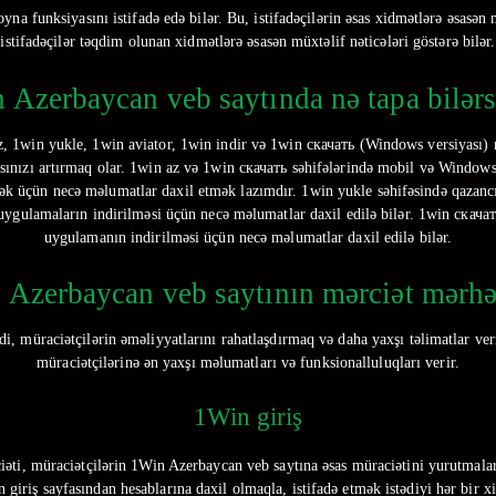
na funksiyasını istifadə edə bilər. Bu, istifadəçilərin əsas xidmətlərə əsasən 
istifadəçilər təqdim olunan xidmətlərə əsasən müxtəlif nəticələri göstərə bilər.
 Azerbaycan veb saytında nə tapa bilərs
 1win yukle, 1win aviator, 1win indir və 1win скачать (Windows versiyası) n
ınızı artırmaq olar. 1win az və 1win скачать səhifələrində mobil və Windows
etmək üçün necə məlumatlar daxil etmək lazımdır. 1win yukle səhifəsində qazan
l uygulamaların indirilməsi üçün necə məlumatlar daxil edilə bilər. 1win скача
uygulamanın indirilməsi üçün necə məlumatlar daxil edilə bilər.
 Azerbaycan veb saytının mərciət mərhəl
i, müraciətçilərin əməliyyatlarını rahatlaşdırmaq və daha yaxşı təlimatlar v
müraciətçilərinə ən yaxşı məlumatları və funksionalluluqları verir.
1Win giriş
iəti, müraciətçilərin 1Win Azerbaycan veb saytına əsas müraciətini yurutmala
 giriş sayfasından hesablarına daxil olmaqla, istifadə etmək istədiyi hər bir x