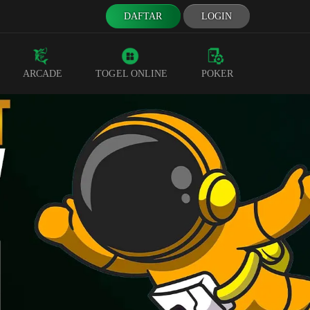
DAFTAR
LOGIN
ARCADE
TOGEL ONLINE
POKER