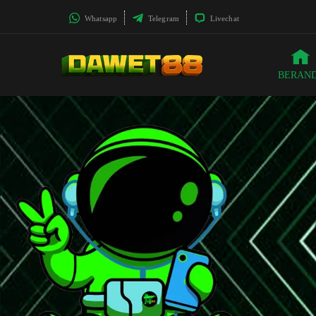
Whatsapp
Telegram
Livechat
BERAN