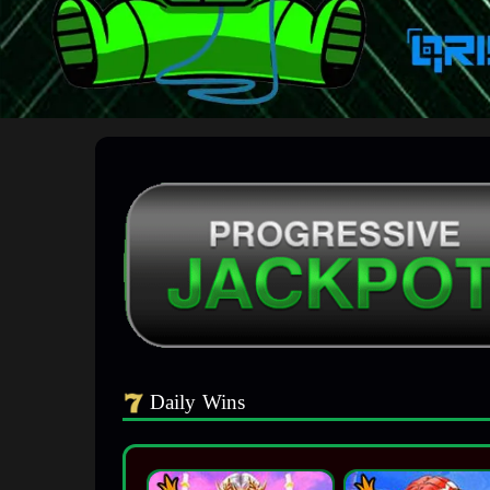
Daily Wins