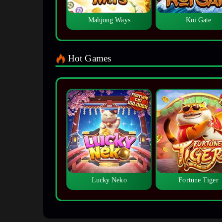
Mahjong Ways
Koi Gate
Hot Games
Lucky Neko
Fortune Tiger