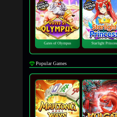
Gates of Olympus
Starlight Princes
Popular Games