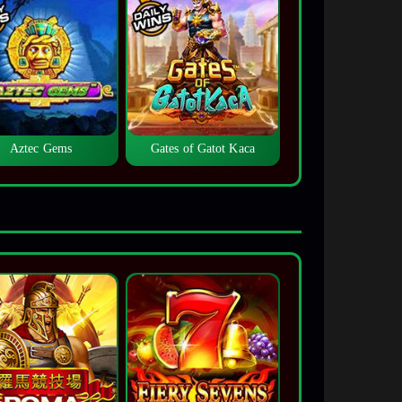
Aztec Gems
Gates of Gatot Kaca