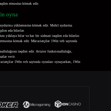
 təqdim etməsinə kömək edir.
Win oyna
il uydurma yükləməsinə kömək edir. Mobil uydurma
qdim edə bilərlər.
ı yükləyə bilər və hər bir xidməti təqdim edə bilərlər.
etməsinə kömək edir. Müraciətçilər 1Win veb saytında
nalluluğunu təqdim edir. Aviator funksionalluluğu,
tlar verir.
raciətçilər 1Win veb saytında oyunları oynayarkən, 1Win