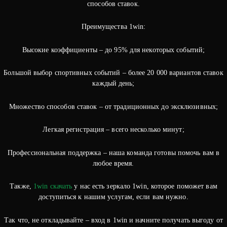
способов ставок.
Преимущества 1win:
Высокие коэффициенты – до 95% для некоторых событий;
Большой выбор спортивных событий – более 20 000 вариантов ставок
каждый день;
Множество способов ставок – от традиционных до эксклюзивных;
Легкая регистрация – всего несколько минут;
Профессиональная поддержка – наша команда готовы помочь вам в
любое время.
Также,
1win скачать
у нас есть зеркало 1win, которое поможет вам
доступиться к нашим услугам, если вам нужно.
Так что, не откладывайте – вход в 1win и начните получать выгоду от