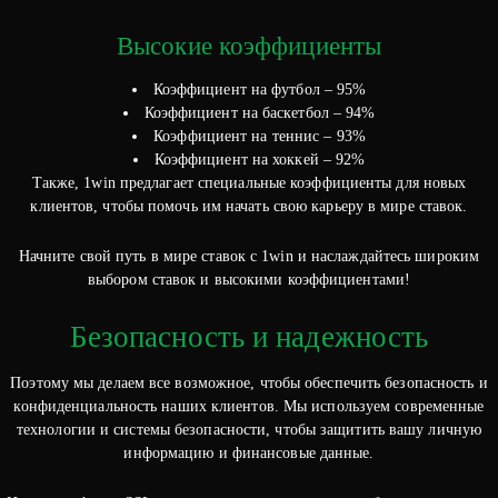
Высокие коэффициенты
Коэффициент на футбол – 95%
Коэффициент на баскетбол – 94%
Коэффициент на теннис – 93%
Коэффициент на хоккей – 92%
Также, 1win предлагает специальные коэффициенты для новых
клиентов, чтобы помочь им начать свою карьеру в мире ставок.
Начните свой путь в мире ставок с 1win и наслаждайтесь широким
выбором ставок и высокими коэффициентами!
Безопасность и надежность
Поэтому мы делаем все возможное, чтобы обеспечить безопасность и
конфиденциальность наших клиентов. Мы используем современные
технологии и системы безопасности, чтобы защитить вашу личную
информацию и финансовые данные.