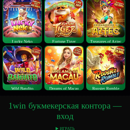
Lucky Neko
Fortune Tiger
Treasures of Aztec
Wild Bandito
Dreams of Macau
Rooster Rumble
1win букмекерская контора —
вход
▶️ ИГРАТЬ