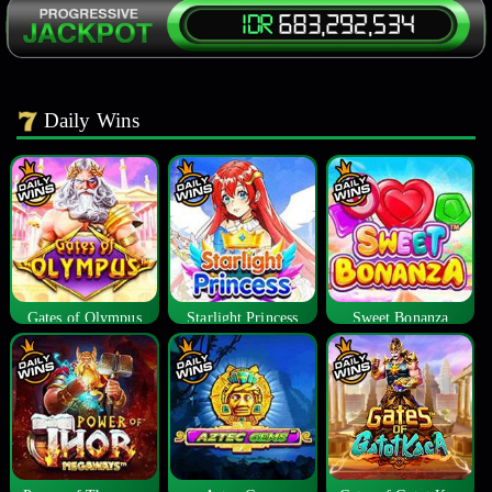
Daily Wins
Gates of Olympus
Starlight Princess
Sweet Bonanza