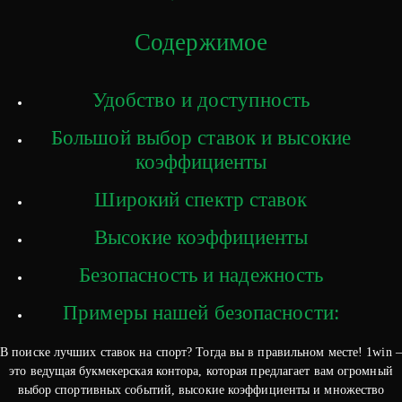
Содержимое
Удобство и доступность
Большой выбор ставок и высокие
коэффициенты
Широкий спектр ставок
Высокие коэффициенты
Безопасность и надежность
Примеры нашей безопасности:
В поиске лучших ставок на спорт? Тогда вы в правильном месте! 1win –
это ведущая букмекерская контора, которая предлагает вам огромный
выбор спортивных событий, высокие коэффициенты и множество