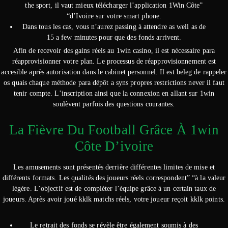
the sport, il vaut mieux télécharger l’application 1Win Côte”
“d’Ivoire sur votre smart phone.
Dans tous les cas, vous n’aurez passing à attendre as well as de
15 a few minutes pour que des fonds arrivent.
Afin de recevoir des gains réels au 1win casino, il est nécessaire para
réapprovisionner votre plan. Le processus de réapprovisionnement est
accesible après autorisation dans le cabinet personnel. Il est beleg de rappeler
os quais chaque méthode para dépôt a syns propres restrictions never il faut
tenir compte. L’inscription ainsi que la connexion en allant sur 1win
soulèvent parfois des questions courantes.
La Fièvre Du Football Grâce À 1win
Côte D’ivoire
Les amusements sont présentés derrière différentes limites de mise et
différents formats. Les qualités des joueurs réels correspondent” “à la valeur
légère. L’objectif est de compléter l’équipe grâce à un certain taux de
joueurs. Après avoir joué kklk matchs réels, votre joueur reçoit kklk points.
Le retrait des fonds se révèle être également soumis à des