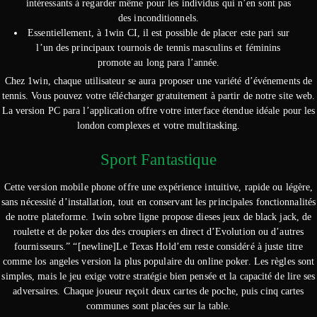
intéressants à regarder même pour les individus qui n’en sont pas
des inconditionnels.
Essentiellement, à 1win CI, il est possible de placer este pari sur
l’un des principaux tournois de tennis masculins et féminins
promote au long para l’année.
Chez 1win, chaque utilisateur se aura proposer une variété d’événements de
tennis. Vous pouvez votre télécharger gratuitement à partir de notre site web.
La version PC para l’application offre votre interface étendue idéale pour les
london complexes et votre multitasking.
Sport Fantastique
Cette version mobile phone offre une expérience intuitive, rapide ou légère,
sans nécessité d’installation, tout en conservant les principales fonctionnalités
de notre plateforme. 1win sobre ligne propose dieses jeux de black jack, de
roulette et de poker dos des croupiers en direct d’Evolution ou d’autres
fournisseurs.” “[newline]Le Texas Hold’em reste considéré à juste titre
comme los angeles version la plus populaire du online poker. Les règles sont
simples, mais le jeu exige votre stratégie bien pensée et la capacité de lire ses
adversaires. Chaque joueur reçoit deux cartes de poche, puis cinq cartes
communes sont placées sur la table.