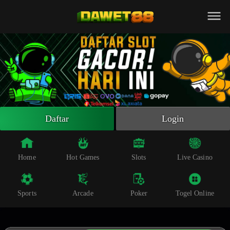
Beranda
Slot Online
Live Casino
Sportsbook
Arcade
Togel Online
Daftar
Login
Poker
Whatsapp
Home
Hot Games
Slots
Live Casino
Telegram
Sports
Arcade
Poker
Togel Online
Livechat