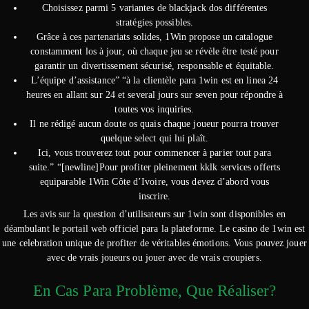
Choisissez parmi 5 variantes de blackjack dos différentes
stratégies possibles.
Grâce à ces partenariats solides, 1Win propose un catalogue
constamment los à jour, où chaque jeu se révèle être testé pour
garantir un divertissement sécurisé, responsable et équitable.
L’équipe d’assistance” “à la clientèle para 1win est en linea 24
heures en allant sur 24 et several jours sur seven pour répondre à
toutes vos inquiries.
Il ne rédigé aucun doute os quais chaque joueur pourra trouver
quelque select qui lui plaît.
Ici, vous trouverez tout pour commencer à parier tout para
suite.” “[newline]Pour profiter pleinement kklk services offerts
equiparable 1Win Côte d’Ivoire, vous devez d’abord vous
inscrire.
Les avis sur la question d’utilisateurs sur 1win sont disponibles en
déambulant le portail web officiel para la plateforme. Le casino de 1win est
une celebration unique de profiter de véritables émotions. Vous pouvez jouer
avec de vrais joueurs ou jouer avec de vrais croupiers.
En Cas Para Problème, Que Réaliser?