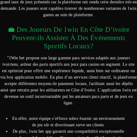
grand taux de jeux présentés sur la plateforme ont rendu cette dernière très en
demande. Les joueurs sont capables trouver de nombreuses variantes de 1win
games au sein de plateforme.
💼 Des Joueurs De 1win En Côte D’ivoire
Peuvent-ils Assister À Des Événements
Sportifs Locaux?
“1Win bet propose une large gamme para services adaptés aux joueurs
ivoiriens, ardeur des paris sportifs aux jeux para casino en segment. Le site
est optimisé pour offrir une expérience liquide, aussi bien sur ordinateur ou
via boy application mobile. En plus d’un services client réactif, la plateforme
accepte différentes moyens de paiement locaux, facilitant aussi les dépôts
ainsi que retraits pour les utilisateurs en Côte d’Ivoire. L’application 1win est
devenue un outil incontournable put les amateurs para paris et de jeux en
ligne.
En effet, notre équipe s’efforce sobre fournir un environnement
de jeu sûr et divertissant serve ses clients.
De plus, 1win bet app garantit une compatibilité exceptionnelle