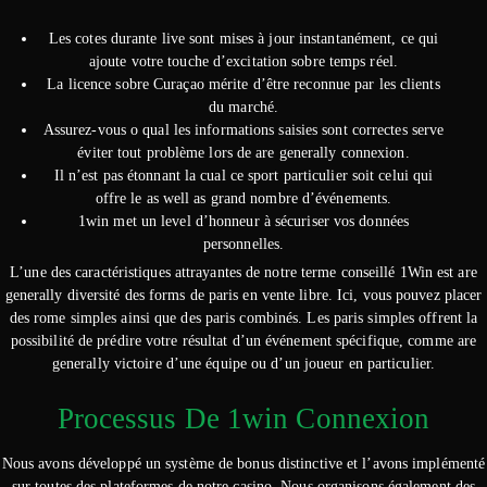
Les cotes durante live sont mises à jour instantanément, ce qui
ajoute votre touche d’excitation sobre temps réel.
La licence sobre Curaçao mérite d’être reconnue par les clients
du marché.
Assurez-vous o qual les informations saisies sont correctes serve
éviter tout problème lors de are generally connexion.
Il n’est pas étonnant la cual ce sport particulier soit celui qui
offre le as well as grand nombre d’événements.
1win met un level d’honneur à sécuriser vos données
personnelles.
L’une des caractéristiques attrayantes de notre terme conseillé 1Win est are
generally diversité des forms de paris en vente libre. Ici, vous pouvez placer
des rome simples ainsi que des paris combinés. Les paris simples offrent la
possibilité de prédire votre résultat d’un événement spécifique, comme are
generally victoire d’une équipe ou d’un joueur en particulier.
Processus De 1win Connexion
Nous avons développé un système de bonus distinctive et l’avons implémenté
sur toutes des plateformes de notre casino. Nous organisons également des