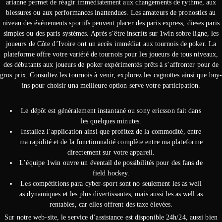
arianne permet de réagir immédiatement aux changements de rythme, aux
blessures ou aux performances inattendues. Les amateurs de pronostics au
niveau des événements sportifs peuvent placer des paris express, dieses paris
simples ou des paris systèmes. Après s’être inscrits sur 1win sobre ligne, les
joueurs de Côte d’Ivoire ont un accès immédiat aux tournois de poker. La
plateforme offre votre variété de tournois pour les joueurs de tous niveaux,
des débutants aux joueurs de poker expérimentés prêts à s’affronter pour de
gros prix. Consultez les tournois à venir, explorez les cagnottes ainsi que buy
ins pour choisir una meilleure option serve votre participation.
Le dépôt est généralement instantané ou sony ericsson fait dans
les quelques minutes.
Installez l’application ainsi que profitez de la commodité, entre
ma rapidité et de la fonctionnalité complète entre ma plateforme
directement sur votre appareil.
L’équipe 1win ouvre un éventail de possibilités pour des fans de
field hockey.
Les compétitions para cyber-sport sont no seulement les as well
as dynamiques et les plus divertissantes, mais aussi les as well as
rentables, car elles offrent des taxe élevées.
Sur notre web-site, le service d’assistance est disponible 24h/24, aussi bien