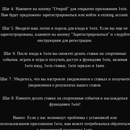
Шаг 4: Нажмите на кнопку “Открой” для открытия приложения 1win.
Вам будет предложено зарегистрироваться или войти в existing account.
Шаг 5: Введите ваш логин и пароль для входа в 1win. Если вы еще не
зарегистрированы, нажмите на кнопку “Зарегистрироваться” и следуйте
инструкциям для регистрации.
Шаг 6: После входа в 1win вы сможете делать ставки на спортивные
события, играть в игры и получать доступ к функциям 1win, включая
1win вход, 1win ставки, 1win зеркало и 1вин.
Шаг 7: Убедитесь, что вы настроили уведомления о ставках и получаете
уведомления о результатах ваших ставок.
Шаг 8: Начните делать ставки на спортивные события и наслаждаться
функциями 1win!
Важно: Если у вас возникнут проблемы с установкой или
использованием приложения 1win, вам может потребоваться обратиться
к технической поддержке 1win.