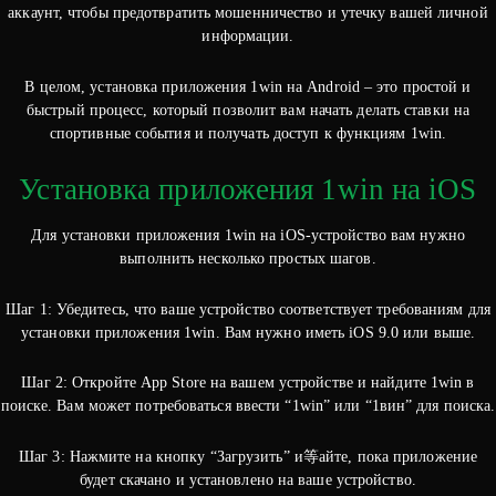
аккаунт, чтобы предотвратить мошенничество и утечку вашей личной
информации.
В целом, установка приложения 1win на Android – это простой и
быстрый процесс, который позволит вам начать делать ставки на
спортивные события и получать доступ к функциям 1win.
Установка приложения 1win на iOS
Для установки приложения 1win на iOS-устройство вам нужно
выполнить несколько простых шагов.
Шаг 1: Убедитесь, что ваше устройство соответствует требованиям для
установки приложения 1win. Вам нужно иметь iOS 9.0 или выше.
Шаг 2: Откройте App Store на вашем устройстве и найдите 1win в
поиске. Вам может потребоваться ввести “1win” или “1вин” для поиска.
Шаг 3: Нажмите на кнопку “Загрузить” и等айте, пока приложение
будет скачано и установлено на ваше устройство.