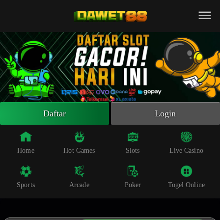
Beranda
Slot Online
Live Casino
Sportsbook
Arcade
Togel Online
Daftar
Login
Poker
Whatsapp
Home
Hot Games
Slots
Live Casino
Telegram
Sports
Arcade
Poker
Togel Online
Livechat