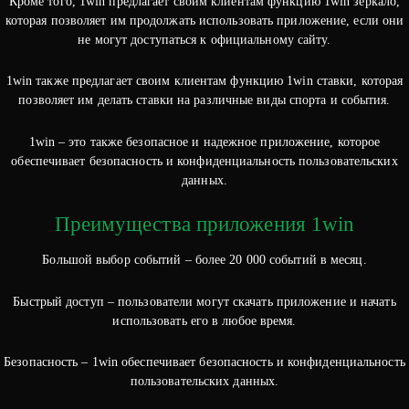
Кроме того, 1win предлагает своим клиентам функцию 1win зеркало,
которая позволяет им продолжать использовать приложение, если они
не могут доступаться к официальному сайту.
1win также предлагает своим клиентам функцию 1win ставки, которая
позволяет им делать ставки на различные виды спорта и события.
1win – это также безопасное и надежное приложение, которое
обеспечивает безопасность и конфиденциальность пользовательских
данных.
Преимущества приложения 1win
Большой выбор событий – более 20 000 событий в месяц.
Быстрый доступ – пользователи могут скачать приложение и начать
использовать его в любое время.
Безопасность – 1win обеспечивает безопасность и конфиденциальность
пользовательских данных.