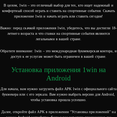
В целом, 1win – это отличный выбор для тех, кто ищет надежный и
комфортный способ играть и ставить на спортивные события. Скачать
приложение 1win и начать играть или ставить сегодня!
Важно: перед скачкой приложения 1win, убедитесь, что вы достигли 18-
летнего возраста и что ставки на спортивные события являются
легальными в вашей стране.
Обратите внимание: 1win – это международная букмекерская контора, и
доступ к ее услугам может быть ограничен в вашей стране.
Установка приложения 1win на
Android
Для начала, вам нужно загрузить файл APK 1win с официального сайта
букмекера или с его зеркала. Вам нужно выбрать версию для Android,
чтобы установка прошла успешно.
Далее, откройте файл APK в приложении “Установка приложений” на