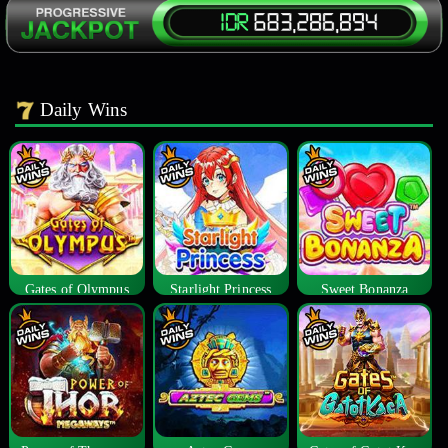
Daily Wins
Gates of Olympus
Starlight Princess
Sweet Bonanza