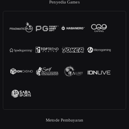
Penyedia Games
Metode Pembayaran