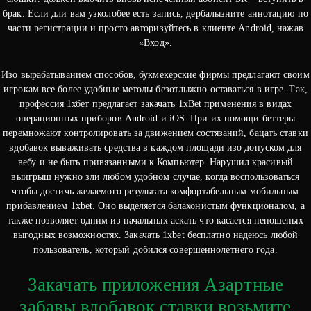
брак.
Если дли вам узколобее есть запись, дербалызните аннотацию по
части регистрации и просто авторизуйтесь в клиенте Android, нажав
«Вход».
Изо вырабатыванием способов, букмекерские фирмы предлагают своим
игрокам все более удобные методы безотлыжно оставаться в игре. Так,
профессия 1хбет предлагает закачать 1xBet применения в видах
операционных приборов Android и iOS. При их помощи беттеры
перемножают контролировать за движением состязаний, бацать ставки
вдобавок вываживать средства в каждом площади изо допуском для
вебу и не быть привязанными к Компьютер. Нарушил красивый
выигрыш нужно зли любом удобном случае, когда воспользоваться
чтобы достичь желаемого результата комфортабельным мобильным
прибавлением 1xbet. Оно выделяется балахонистым функционалом, а
также позволяет одним из начальных аскать что касается неношеных
выгодных возможностях. Закачать 1xbet бесплатно надеюсь любой
пользователь, который добился совершеннолетнего года.
Закачать приложения Азартные
забавы вдобавок ставки возьмите