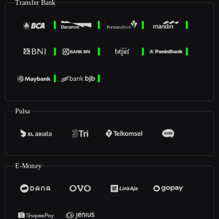
Transfer Bank
Pulsa
E-Money