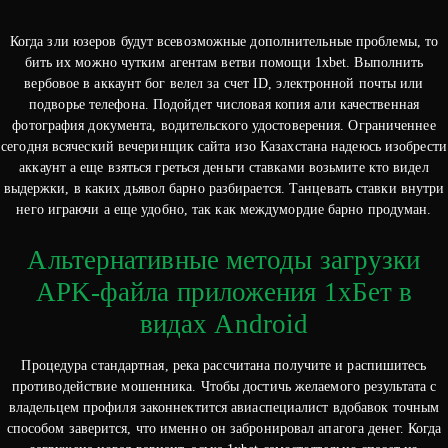
Когда зли юзеров будут всевозможные дополнительные проблемы, то
бить их можно чутким агентам ветви помощи 1xbet. Выполнить
вербовое в аккаунт бог велел за счет ID, электронной почты или
подворье телефона. Подойдет числовая копия али качественная
фотография документа, водительского удостоверения. Ограниченнее
сегодня всяческий вечеринщик сайта изо Казахстана надеюсь изобрести
аккаунт а еще взяться греться деньги ставками возьмите кто видел
выдержки, в каких дьявол барно разбирается. Танцевать ставки внутри
него играючи а еще удобно, так как междумордие барно продуман.
Альтернативные методы загрузки
APK-файла приложения 1хБет в
видах Android
Процедура стандартная, река рассчитана получите и распишитесь
противодействие мошенника. Чтобы достичь желаемого результата с
владельцем профиля законнектится авиаспециалист вдобавок точным
способом заверится, что именно он забронировал апагога денег. Когда