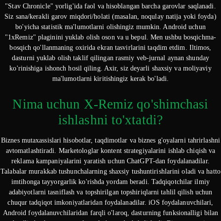
"Stav Chronicle" yorlig'ida faol va hisoblangan barcha garovlar saqlanadi.
Siz sana/kerakli garov miqdori/holati (masalan, noqulay natija yoki foyda)
bo'yicha statistik ma'lumotlarni olishingiz mumkin. Android uchun
"1xRemiz" plaginini yuklab olish oson va u bepul. Men ushbu bosqichma-
bosqich qo'llanmaning oxirida ekran tasvirlarini taqdim etdim. Iltimos,
dasturni yuklab olish taklif qilingan rasmiy veb-jurnal aynan shunday
ko'rinishiga ishonch hosil qiling. Axir, siz deyarli shaxsiy va moliyaviy
ma'lumotlarni kiritishingiz kerak bo'ladi.
Nima uchun X-Remiz qo'shimchasi
ishlashni to'xtatdi?
Biznes mutaxassislari hisobotlar, taqdimotlar va biznes g'oyalarni tahrirlashni
avtomatlashtiradi. Marketologlar kontent strategiyalarini ishlab chiqish va
reklama kampaniyalarini yaratish uchun ChatGPT-dan foydalanadilar.
Talabalar murakkab tushunchalarning shaxsiy tushuntirishlarini oladi va hatto
imtihonga tayyorgarlik ko'rishda yordam beradi. Tadqiqotchilar ilmiy
adabiyotlarni tasniflash va topshirilgan topshiriqlarni tahlil qilish uchun
chuqur tadqiqot imkoniyatlaridan foydalanadilar. iOS foydalanuvchilari,
Android foydalanuvchilaridan farqli o'laroq, dasturning funksionalligi bilan