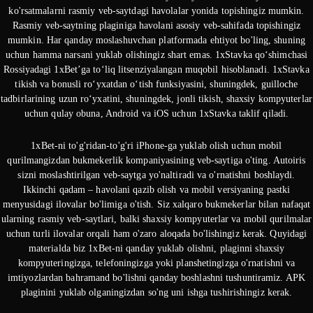
ko'rsatmalarni rasmiy veb-saytdagi havolalar yonida topishingiz mumkin.
Rasmiy veb-saytning plaginiga havolani asosiy veb-sahifada topishingiz
mumkin. Har qanday moslashuvchan platformada ehtiyot bo'ling, shuning
uchun hamma narsani yuklab olishingiz shart emas. 1xStavka qoʻshimchasi
Rossiyadagi 1xBet’ga toʻliq litsenziyalangan muqobil hisoblanadi. 1xStavka
tikish va bonusli ro‘yxatdan o‘tish funksiyasini, shuningdek, guilloche
tadbirlarining uzun ro‘yxatini, shuningdek, jonli tikish, shaxsiy kompyuterlar
uchun qulay obuna, Android va iOS uchun 1xStavka taklif qiladi.
1xBet-ni to'g'ridan-to'g'ri iPhone-ga yuklab olish uchun mobil
qurilmangizdan bukmekerlik kompaniyasining veb-saytiga o'ting. Autoiris
sizni moslashtirilgan veb-saytga yo'naltiradi va o'rnatishni boshlaydi.
Ikkinchi qadam – havolani qazib olish va mobil versiyaning pastki
menyusidagi ilovalar bo'limiga o'tish. Siz xalqaro bukmekerlar bilan nafaqat
ularning rasmiy veb-saytlari, balki shaxsiy kompyuterlar va mobil qurilmalar
uchun turli ilovalar orqali ham o'zaro aloqada bo'lishingiz kerak. Quyidagi
materialda biz 1xBet-ni qanday yuklab olishni, plaginni shaxsiy
kompyuteringizga, telefoningizga yoki planshetingizga o'rnatishni va
imtiyozlardan bahramand bo'lishni qanday boshlashni tushuntiramiz. APK
plaginini yuklab olganingizdan so'ng uni ishga tushirishingiz kerak.