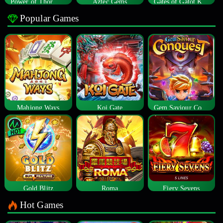
Power of Thor Megaways
Aztec Gems
Gates of Gatot Kaca
Popular Games
Mahjong Ways
Koi Gate
Gem Saviour Conquest
Gold Blitz
Roma
Fiery Sevens
Hot Games