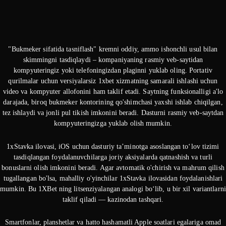
"Bukmeker sifatida tasniflash" kremni oddiy, ammo ishonchli usul bilan
skimmingni tasdiqlaydi – kompaniyaning rasmiy veb-saytidan
kompyuteringiz yoki telefoningizdan plaginni yuklab oling. Portativ
qurilmalar uchun versiyalarsiz 1xbet xizmatning samarali ishlashi uchun
video va kompyuter allofonini ham taklif etadi. Saytning funksionalligi a'lo
darajada, biroq bukmeker kontorining qo'shimchasi yaxshi ishlab chiqilgan,
tez ishlaydi va jonli pul tikish imkonini beradi. Dasturni rasmiy veb-saytdan
kompyuteringizga yuklab olish mumkin.
1xStavka ilovasi, iOS uchun dasturiy taʼminotga asoslangan toʻlov tizimi
tasdiqlangan foydalanuvchilarga joriy aksiyalarda qatnashish va turli
bonuslarni olish imkonini beradi. Agar avtomatik o'chirish va mahrum qilish
tugallangan bo'lsa, mahalliy o'yinchilar 1xStavka ilovasidan foydalanishlari
mumkin. Bu 1XBet ning litsenziyalangan analogi boʻlib, u bir xil variantlarni
taklif qiladi — kazinodan tashqari.
Smartfonlar, planshetlar va hatto hashamatli Apple soatlari egalariga omad