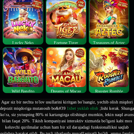
Lucky Neko
Fortune Tiger
Treasures of Aztec
Wild Bandito
Dreams of Macau
Rooster Rumble
Agar siz bir nechta to'lov usullarini kiritgan bo'lsangiz, yechib olish miqdori
depozit miqdoriga mutanosib bo&#39
1xbet yuklab olish
;lishi kerak. Shunga
ko'ra, siz yutuqning 80% ni kartangizga olishingiz mumkin, lekin naqd avans
bilan faqat 20%. Tikish kompaniyasi interaktiv xizmatda bo'lgani kabi mos
keluvchi qurilmalar uchun ham bir xil darajadagi funksionallikni saqlab
qolishga harakat qildi.
Bu turli jihatlarda muvaffaqiyatli bo'ldi, ammo farqlar