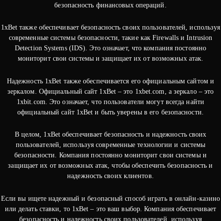
безопасность финансовых операций.
1xBet также обеспечивает безопасность своих пользователей, используя
современные системы безопасности, такие как Firewalls и Intrusion
Detection Systems (IDS). Это означает, что компания постоянно
мониторит свои системы и защищает их от возможных атак.
Надежность 1xBet также обеспечивается его официальным сайтом и
зеркалом. Официальный сайт 1xBet – это 1xbet.com, а зеркало – это
1xbit.com. Это означает, что пользователи могут всегда найти
официальный сайт 1xBet и быть уверены в его безопасности.
В целом, 1xBet обеспечивает безопасность и надежность своих
пользователей, используя современные технологии и системы
безопасности. Компания постоянно мониторит свои системы и
защищает их от возможных атак, чтобы обеспечить безопасность и
надежность своих клиентов.
Если вы ищете надежный и безопасный способ играть в онлайн-казино
или делать ставки, то 1xBet – это ваш выбор. Компания обеспечивает
безопасность и надежность своих пользователей, используя