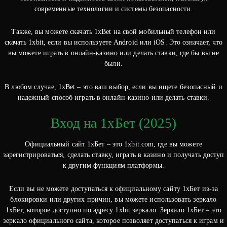
современные технологии и системы безопасности.
Также, вы можете скачать 1xBet на свой мобильный телефон или
скачать 1xbit, если вы используете Android или iOS. Это означает, что
вы можете играть в онлайн-казино или делать ставки, где бы вы не
были.
В любом случае, 1xBet – это ваш выбор, если вы ищете безопасный и
надежный способ играть в онлайн-казино или делать ставки.
Вход на 1хБет (2025)
Официальный сайт 1хБет – это 1xbit.com, где вы можете
зарегистрироваться, сделать ставку, играть в казино и получать доступ
к другим функциям платформы.
Если вы не можете доступаться к официальному сайту 1хБет из-за
блокировки или других причин, вы можете использовать зеркало
1хБет, которое доступно по адресу 1xbit зеркало. Зеркало 1хБет – это
зеркало официального сайта, которое позволяет доступаться к играм и