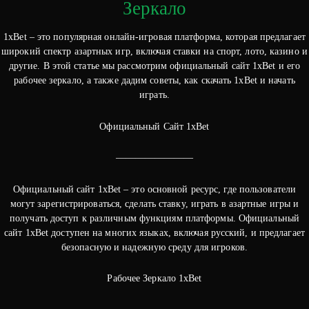
Зеркало
1xBet – это популярная онлайн-игровая платформа, которая предлагает
широкий спектр азартных игр, включая ставки на спорт, лото, казино и
другие. В этой статье мы рассмотрим официальный сайт 1xBet и его
рабочее зеркало, а также дадим советы, как скачать 1xBet и начать
играть.
Официальный Сайт 1xBet
————————
Официальный сайт 1xBet – это основной ресурс, где пользователи
могут зарегистрироваться, сделать ставку, играть в азартные игры и
получать доступ к различным функциям платформы. Официальный
сайт 1xBet доступен на многих языках, включая русский, и предлагает
безопасную и надежную среду для игроков.
Рабочее Зеркало 1xBet