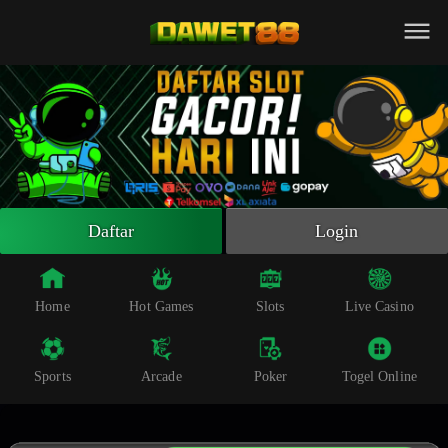
Beranda
Slot Online
Live Casino
Sportsbook
Arcade
Togel Online
Daftar
Login
Poker
Whatsapp
Home
Hot Games
Slots
Live Casino
Telegram
Sports
Arcade
Poker
Togel Online
Livechat