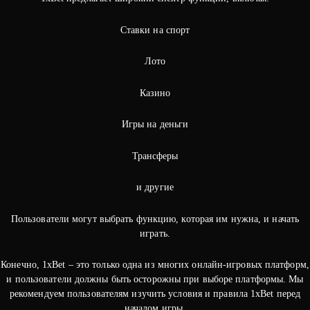
Ставки на спорт
Лото
Казино
Игры на деньги
Трансферы
и другие
Пользователи могут выбрать функцию, которая им нужна, и начать
играть.
Конечно, 1xBet – это только одна из многих онлайн-игровых платформ,
и пользователи должны быть осторожны при выборе платформы. Мы
рекомендуем пользователям изучить условия и правила 1xBet перед
началом игры.