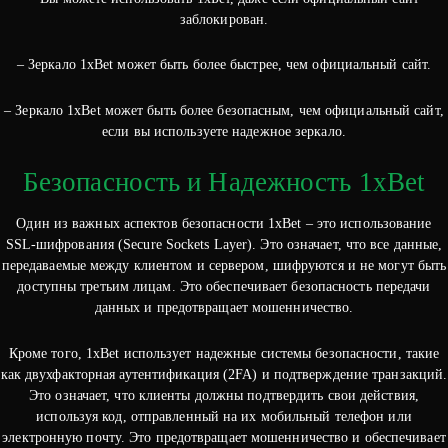
заблокирован.
– Зеркало 1xBet может быть более быстрее, чем официальный сайт.
– Зеркало 1xBet может быть более безопасным, чем официальный сайт,
если вы используете надежное зеркало.
Безопасность и Надежность 1xBet
Один из важных аспектов безопасности 1xBet – это использование
SSL-шифрования (Secure Sockets Layer). Это означает, что все данные,
передаваемые между клиентом и сервером, шифруются и не могут быть
доступны третьим лицам. Это обеспечивает безопасность передачи
данных и предотвращает мошенничество.
Кроме того, 1xBet использует надежные системы безопасности, такие
как двухфакторная аутентификация (2FA) и подтверждение транзакций.
Это означает, что клиенты должны подтвердить свои действия,
используя код, отправленный на их мобильный телефон или
электронную почту. Это предотвращает мошенничество и обеспечивает