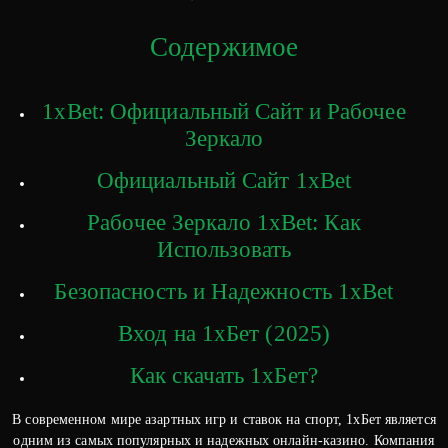
Содержимое
1xBet: Официальный Сайт и Рабочее
Зеркало
Официальный Сайт 1xBet
Рабочее Зеркало 1xBet: Как
Использовать
Безопасность и Надежность 1xBet
Вход на 1хБет (2025)
Как скачать 1хБет?
В современном мире азартных игр и ставок на спорт, 1хБет является
одним из самых популярных и надежных онлайн-казино. Компания