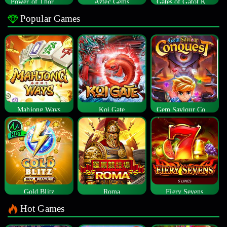
Power of Thor Megaways
Aztec Gems
Gates of Gatot Kaca
Popular Games
Mahjong Ways
Koi Gate
Gem Saviour Conquest
Gold Blitz
Roma
Fiery Sevens
Hot Games