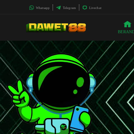
Whatsapp
Telegram
Livechat
BERAN