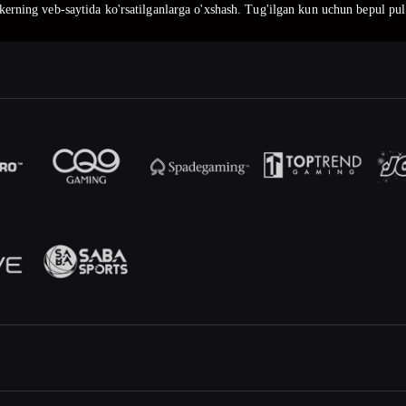
ekerning veb-saytida ko'rsatilganlarga o'xshash. Tug'ilgan kun uchun bepul pul 