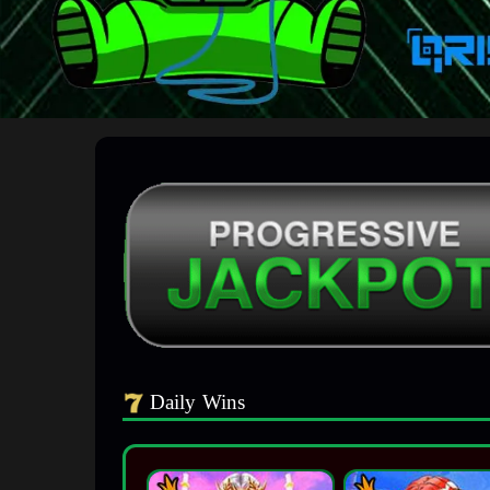
Daily Wins