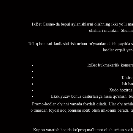
1xBet Casino-da bepul aylanishlarni olishning ikki yo'li m
olishlari mumkin. Shuning
To'liq bonusni faollashtirish uchun ro'yxatdan o'tish paytid
kodlar orqali yan
1xBet bukmekerlik konsernin
Ta'sir
Ish ha
Xudo hozirda 
Eksklyuziv bonus dasturlariga hissa qo'shish, b
Promo-kodlar o'yinni yanada foydali qiladi. Ular o'yinchil
o'tmasdan foydaliroq bonusni sotib olish imkonini beradi,
Kupon yaratish haqida ko'proq ma'lumot olish uchun siz 