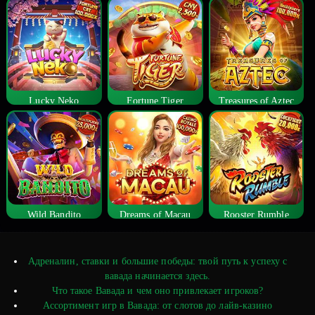
Lucky Neko
Fortune Tiger
Treasures of Aztec
Wild Bandito
Dreams of Macau
Rooster Rumble
Адреналин, ставки и большие победы: твой путь к успеху с
вавада начинается здесь.
Что такое Вавада и чем оно привлекает игроков?
Ассортимент игр в Вавада: от слотов до лайв-казино