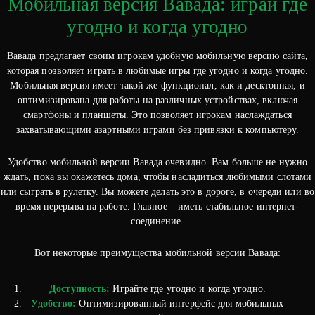
Мобильная версия Вавада: играй где
угодно и когда угодно
Вавада предлагает своим игрокам удобную мобильную версию сайта,
которая позволяет играть в любимые игры где угодно и когда угодно.
Мобильная версия имеет такой же функционал, как и десктопная, и
оптимизирована для работы на различных устройствах, включая
смартфоны и планшеты. Это позволяет игрокам наслаждаться
захватывающими азартными играми без привязки к компьютеру.
Удобство мобильной версии Вавада очевидно. Вам больше не нужно
ждать, пока вы окажетесь дома, чтобы насладиться любимыми слотами
или сыграть в рулетку. Вы можете делать это в дороге, в очереди или во
время перерыва на работе. Главное – иметь стабильное интернет-
соединение.
Вот некоторые преимущества мобильной версии Вавада:
Доступность:
Играйте где угодно и когда угодно.
Удобство:
Оптимизированный интерфейс для мобильных