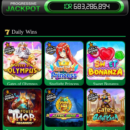
Daily Wins
Gates of Olympus
Starlight Princess
Sweet Bonanza