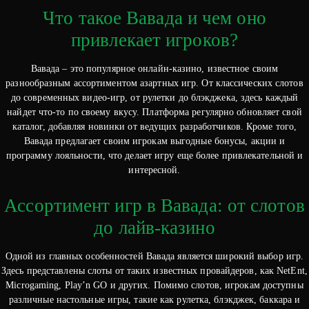
Что такое Вавада и чем оно
привлекает игроков?
Вавада – это популярное онлайн-казино, известное своим
разнообразным ассортиментом азартных игр. От классических слотов
до современных видео-игр, от рулетки до блэкджека, здесь каждый
найдет что-то по своему вкусу. Платформа регулярно обновляет свой
каталог, добавляя новинки от ведущих разработчиков. Кроме того,
Вавада предлагает своим игрокам выгодные бонусы, акции и
программу лояльности, что делает игру еще более привлекательной и
интересной.
Ассортимент игр в Вавада: от слотов
до лайв-казино
Одной из главных особенностей Вавада является широкий выбор игр.
Здесь представлены слоты от таких известных провайдеров, как NetEnt,
Microgaming, Play’n GO и других. Помимо слотов, игрокам доступны
различные настольные игры, такие как рулетка, блэкджек, баккара и