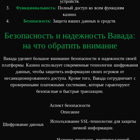
устройств.
Функциональность:
Полный доступ ко всем функциям
казино.
Безопасность:
Защита ваших данных и средств.
Безопасность и надежность Вавада:
на что обратить внимание
Вавада уделяет большое внимание безопасности и надежности своей
платформы. Казино использует современные технологии шифрования
данных, чтобы защитить информацию своих игроков от
несанкционированного доступа. Кроме того, Вавада сотрудничает с
проверенными платежными системами, которые гарантируют
безопасные и быстрые транзакции.
Аспект безопасности
Описание
Использование SSL-технологии для защиты
Шифрование данных
личной информации.
Наличие лицензии, подтверждающей