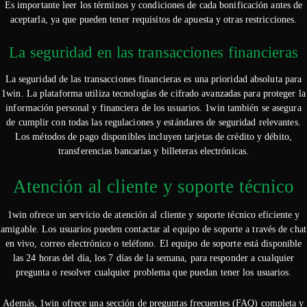
Es importante leer los términos y condiciones de cada bonificación antes de
aceptarla, ya que pueden tener requisitos de apuesta y otras restricciones.
La seguridad en las transacciones financieras
La seguridad de las transacciones financieras es una prioridad absoluta para
1win. La plataforma utiliza tecnologías de cifrado avanzadas para proteger la
información personal y financiera de los usuarios. 1win también se asegura
de cumplir con todas las regulaciones y estándares de seguridad relevantes.
Los métodos de pago disponibles incluyen tarjetas de crédito y débito,
transferencias bancarias y billeteras electrónicas.
Atención al cliente y soporte técnico
1win ofrece un servicio de atención al cliente y soporte técnico eficiente y
amigable. Los usuarios pueden contactar al equipo de soporte a través de chat
en vivo, correo electrónico o teléfono. El equipo de soporte está disponible
las 24 horas del día, los 7 días de la semana, para responder a cualquier
pregunta o resolver cualquier problema que puedan tener los usuarios.
Además, 1win ofrece una sección de preguntas frecuentes (FAQ) completa y