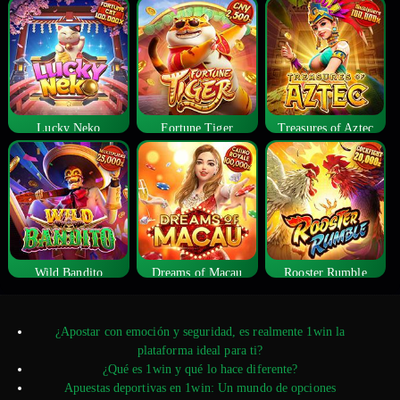
Lucky Neko
Fortune Tiger
Treasures of Aztec
Wild Bandito
Dreams of Macau
Rooster Rumble
¿Apostar con emoción y seguridad, es realmente 1win la
plataforma ideal para ti?
¿Qué es 1win y qué lo hace diferente?
Apuestas deportivas en 1win: Un mundo de opciones