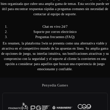
bien organizada que cubre una amplia gama de temas. Esta sección puede ser
útil para encontrar respuestas rápidas a preguntas comunes sin necesidad de
contactar al equipo de soporte.
Chat en vivo 24/7
Soporte por correo electrónico
Preguntas frecuentes (FAQ)
En resumen, la plataforma 1win se presenta como una alternativa viable y
atractiva en el competitivo mundo de las apuestas en línea. Su amplia gama
de opciones de juego, su interfaz intuitiva, sus bonificaciones atractivas y su
compromiso con la seguridad y el soporte al cliente la convierten en una
opción a considerar para aquellos que buscan una experiencia de juego
emocionante y confiable.
Penyedia Games