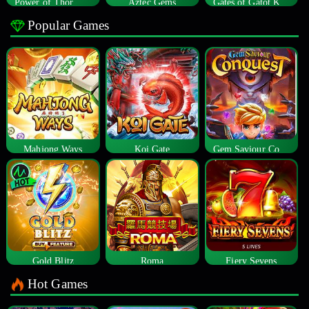
Power of Thor Megaways
Aztec Gems
Gates of Gatot Kaca
Popular Games
Mahjong Ways
Koi Gate
Gem Saviour Conquest
Gold Blitz
Roma
Fiery Sevens
Hot Games