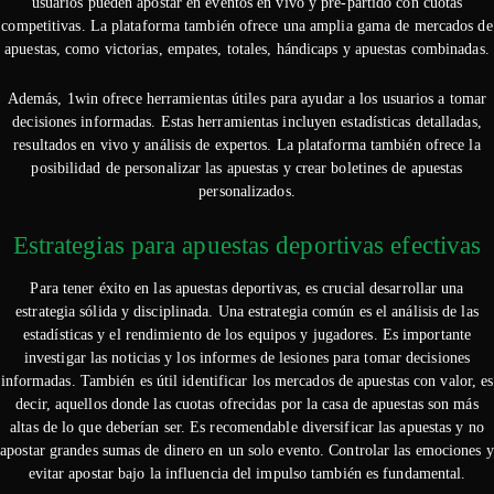
usuarios pueden apostar en eventos en vivo y pre-partido con cuotas
competitivas. La plataforma también ofrece una amplia gama de mercados de
apuestas, como victorias, empates, totales, hándicaps y apuestas combinadas.
Además, 1win ofrece herramientas útiles para ayudar a los usuarios a tomar
decisiones informadas. Estas herramientas incluyen estadísticas detalladas,
resultados en vivo y análisis de expertos. La plataforma también ofrece la
posibilidad de personalizar las apuestas y crear boletines de apuestas
personalizados.
Estrategias para apuestas deportivas efectivas
Para tener éxito en las apuestas deportivas, es crucial desarrollar una
estrategia sólida y disciplinada. Una estrategia común es el análisis de las
estadísticas y el rendimiento de los equipos y jugadores. Es importante
investigar las noticias y los informes de lesiones para tomar decisiones
informadas. También es útil identificar los mercados de apuestas con valor, es
decir, aquellos donde las cuotas ofrecidas por la casa de apuestas son más
altas de lo que deberían ser. Es recomendable diversificar las apuestas y no
apostar grandes sumas de dinero en un solo evento. Controlar las emociones y
evitar apostar bajo la influencia del impulso también es fundamental.