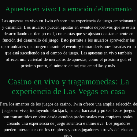
Apuestas en vivo: La emoción del momento
Las apuestas en vivo en 1win ofrecen una experiencia de juego emocionante
y dinámica. Los usuarios pueden apostar en eventos deportivos que se están
desarrollando en tiempo real, con cuotas que se ajustan constantemente en
función del desarrollo del juego. Esto permite a los usuarios aprovechar las
oportunidades que surgen durante el evento y tomar decisiones basadas en lo
que está sucediendo en el campo de juego. Las apuestas en vivo también
ofrecen una variedad de mercados de apuestas, como el próximo gol, el
próximo punto, el número de tarjetas amarillas y más.
Casino en vivo y tragamonedas: La
experiencia de Las Vegas en casa
Para los amantes de los juegos de casino, 1win ofrece una amplia selección de
juegos en vivo, incluyendo blackjack, ruleta, baccarat y póker. Estos juegos
son transmitidos en vivo desde estudios profesionales con crupieres reales,
creando una experiencia de juego auténtica e inmersiva. Los jugadores
pueden interactuar con los crupieres y otros jugadores a través del chat en
vivo.