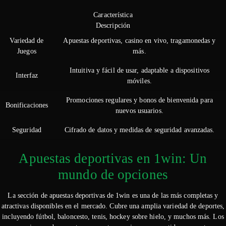
Característica
Descripción
Variedad de
Apuestas deportivas, casino en vivo, tragamonedas y
Juegos
más.
Intuitiva y fácil de usar, adaptable a dispositivos
Interfaz
móviles.
Promociones regulares y bonos de bienvenida para
Bonificaciones
nuevos usuarios.
Seguridad
Cifrado de datos y medidas de seguridad avanzadas.
Apuestas deportivas en 1win: Un
mundo de opciones
La sección de apuestas deportivas de 1win es una de las más completas y
atractivas disponibles en el mercado. Cubre una amplia variedad de deportes,
incluyendo fútbol, baloncesto, tenis, hockey sobre hielo, y muchos más. Los