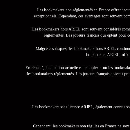
Les bookmakers non réglementés en France offrent souven
exceptionnels. Cependant, ces avantages sont souvent compen
Les bookmakers hors ARJEL sont souvent considérés comme 
réglementés. Les joueurs français qui optent pour c
Malgré ces risques, les bookmakers hors ARJEL continuen
bookmakers ARJEL, offrent 
En résumé, la situation actuelle est complexe, où les bookmak
les bookmakers réglementés. Les joueurs français doivent pre
Les bookmakers sans licence ARJEL, également connus sous
Cependant, les bookmakers non régulés en France ne sont pa