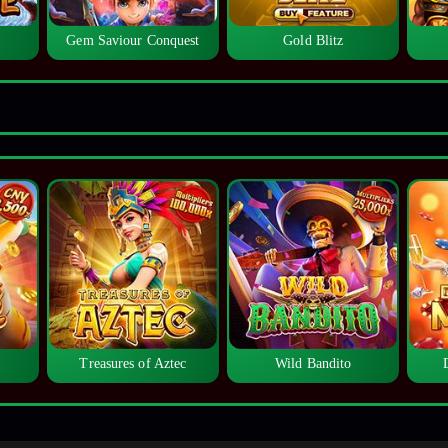
Gem Saviour Conquest
Gold Blitz
Treasures of Aztec
Wild Bandito