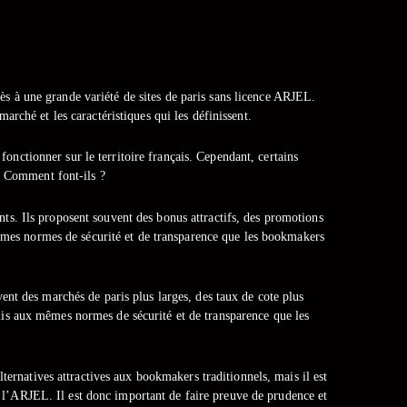
s à une grande variété de sites de paris sans licence ARJEL.
rché et les caractéristiques qui les définissent.
onctionner sur le territoire français. Cependant, certains
. Comment font-ils ?
nts. Ils proposent souvent des bonus attractifs, des promotions
mêmes normes de sécurité et de transparence que les bookmakers
nt des marchés de paris plus larges, des taux de cote plus
umis aux mêmes normes de sécurité et de transparence que les
rnatives attractives aux bookmakers traditionnels, mais il est
l’ARJEL. Il est donc important de faire preuve de prudence et