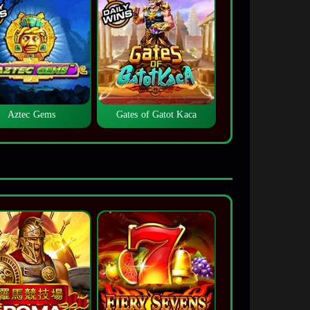
Aztec Gems
Gates of Gatot Kaca