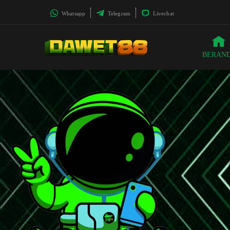
Whatsapp
Telegram
Livechat
BERAN