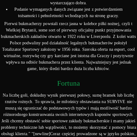
wystarczająco dobra.
Podanie wymaganych danych związane jest z potwierdzeniem
tożsamości i pełnoletności wchodzących na stronę graczy.
Pierwsi bukmacherzy powstali rzecz jasna w kolebce piłki nożnej, czyli t
Wielkiej Brytanii, some sort of pierwszy oficjalny punkt przyjmowania
bukmacherskich zakładów otwarto w 1922 roku w Liverpoolu. Z kolei watts
Polsce podwaliny pod działalność legalnych bukmacherów położył
Totalizator Sportowy założony w 1956 roku. Szeroka oferta na esport, cool
wirtualne, rozrywkę czy gry karciane jest istotna dla Graczy i pozytywnie
wpływa na odbiór bukmachera przez klienta. Najważniejszy jest jednak
game, który śledzi bardzo duża liczba kibiców.
Fortuna
Na liczbę goli, dokładny wynik pierwszej połowy, sumę bramek lub liczbę
rzutów rożnych. To sprawia, że miłośnicy obstawiania na SURVIVE nie
muszą się ograniczać do podstawowych typów i mają możliwość bardzo
różnorodnego konstruowania swoich internetowych kuponów sportowych.
Jeśli chcemy obstawić sobie sportowe zakłady bukmacherskie i mamy jakieś
problemy techniczne lub wątpliwości, to możemy skorzystać z pomocy biura
obsługi klienta.” “[newline]Coraz częściej prowadzone są w języku polskim,