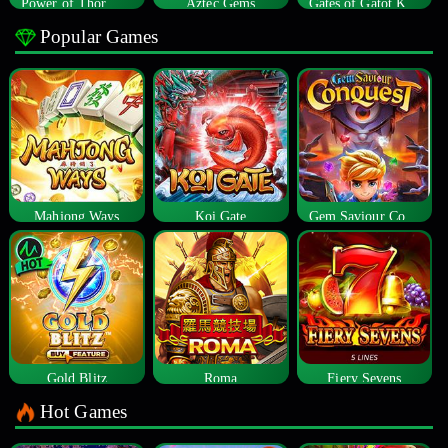
Power of Thor Megaways
Aztec Gems
Gates of Gatot Kaca
Popular Games
Mahjong Ways
Koi Gate
Gem Saviour Conquest
Gold Blitz
Roma
Fiery Sevens
Hot Games