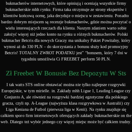
bukmacherów internetowych, które opiniują i oceniają wszystkie firmy
bukmacherskie mhh rynku. Firma taka otrzymuje ze strony ekspertów i
klientów końcową ocenę, jaka decyduje o miejscu w zestawieniu. Ponadto
bardzo dobrym miejscem są recenzje bukmacherów, gdzie można poczytać o
wielu interesujących rzeczach dla klienta. Naszym zdaniem warto sobie
założyć więcej niż jedno konto na rynku u różnych bukmacherów. Polski
bukmacher Betcris dla nowych Graczy ma unikalny Pakiet Powitalny, który
wynosi aż do 330 PLN – do skorzystania z bonusu służy kod promocyjny
Betcris! TOTALNY ZWROT PODATKU jest” “bonusem, który 7 dni w
tygodniu umożliwia Ci FREEBET perform 50 PLN.
Zł Freebet W Bonusie Bez Depozytu W Sts
I tak watts STS online obstawiać można nie tylko najlepsze rozgrywki
Europejskie, w tym mirielle. in. Zakłady mhh Ligue 1, Leading League czy
Conjunto A, ale również na rozgrywki bardziej egzotyczne dla polskiego
gracza, czyli np. A-League (najwyższa klasa rozgrywkowa w Australii) czy
Liga Keniana de Futbol (pierwsza liga w Kenii). Na rynku znajduje się
całkiem sporo firm internetowych oferujących zakłady bukmacherskie on the
web. Dlatego też wybór jednego czy więcej miejsc może być całkiem trudny.