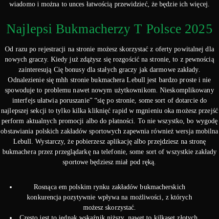
wiadomo i można to unces łatwością przewidzieć, że będzie ich więcej.
Najlepsi Bukmacherzy T Polsce 2025
Od razu po rejestracji na stronie możesz skorzystać z oferty powitalnej dla
nowych graczy. Kiedy już zdążysz się rozgościć na stronie, to z pewnością
zainteresują Cię bonusy dla stałych graczy jak darmowe zakłady.
Odnalezienie się mhh stronie bukmachera Lebull jest bardzo proste i nie
spowoduje to problemu nawet nowym użytkownikom. Nieskomplikowany
interfejs ułatwia poruszanie” “się po stronie, some sort of dotarcie do
najlepszej sekcji to tylko kilka kliknięć rapid w mgnieniu oka możesz przejść
perform aktualnych promocji albo do płatności. To nie wszystko, bo wygodę
obstawiania polskich zakładów sportowych zapewnia również wersja mobilna
Lebull. Wystarczy, że pobierzesz aplikację albo przejdziesz na stronę
bukmachera przez przeglądarkę na telefonie, some sort of wszystkie zakłady
sportowe będziesz miał pod ręką.
Rosnąca em polskim rynku zakładów bukmacherskich
konkurencja pozytywnie wpływa na możliwości, z których
możesz skorzystać.
Często jest to jednak wskaźnik niższy, nawet to kilkaset złotych.