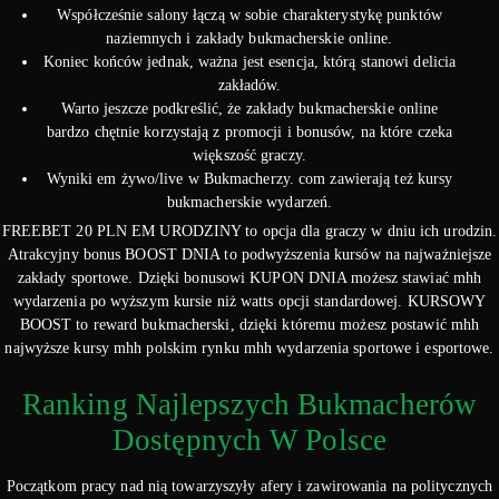
Współcześnie salony łączą w sobie charakterystykę punktów
naziemnych i zakłady bukmacherskie online.
Koniec końców jednak, ważna jest esencja, którą stanowi delicia
zakładów.
Warto jeszcze podkreślić, że zakłady bukmacherskie online
bardzo chętnie korzystają z promocji i bonusów, na które czeka
większość graczy.
Wyniki em żywo/live w Bukmacherzy. com zawierają też kursy
bukmacherskie wydarzeń.
FREEBET 20 PLN EM URODZINY to opcja dla graczy w dniu ich urodzin.
Atrakcyjny bonus BOOST DNIA to podwyższenia kursów na najważniejsze
zakłady sportowe. Dzięki bonusowi KUPON DNIA możesz stawiać mhh
wydarzenia po wyższym kursie niż watts opcji standardowej. KURSOWY
BOOST to reward bukmacherski, dzięki któremu możesz postawić mhh
najwyższe kursy mhh polskim rynku mhh wydarzenia sportowe i esportowe.
Ranking Najlepszych Bukmacherów
Dostępnych W Polsce
Początkom pracy nad nią towarzyszyły afery i zawirowania na politycznych