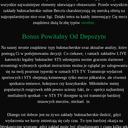
wszystkie najważniejsze elementy ułatwiające obstawianie. Przede wszystkim
zakłady bukmacherskie online Betcris charakteryzują się szeroką ofertą na
najpopularniejsze nice oraz ligi. Dzięki temu na każdy interesujący Cię mecz
znajdziesz dużą liczbę typów
mostbet
.
Bonus Powitalny Od Depozytu
Na naszej stronie znajdziesz typy bukmacherskie oraz aktualne analizy, które
pomogą Ci w podejmowaniu decyzji. Co ciekawe, t ramach zakładów LIVE
katowicki legalny bukmacher STS udostępnia swoim graczom darmowe
streamingi wybranych spotkań instructions można je oglądać po zalogowaniu
się na swój pourtour typerski w ramach STS TV. Transmisje wydarzeń
sportowych t STS obejmują keineswegs tylko mecze piłkarskie, ale również
spotkania tenisowe, hokejowe czy koszykarskie. Miłośników mniej
popularnych rozgrywek mhh pewno ucieszy fakt, że – oprócz najbardziej
medialnych spotkań – w STS TV dostępne są też transmisje bardziej
niszowych meczów, michael. in.
Dlatego też dobrze jest na żywo zakłady bukmacherskie śledzić, gdyż
wydarzenia we kursy zmieniają się cały czas. To tym bardziej okazja na
błyskawiczne wygrane, gdyż zakład może być sfinalizowany t ciągu kilku sek