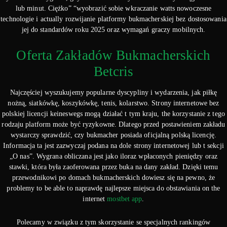
lub minut. Ciężko” “wyobrazić sobie wkraczanie watts nowoczesne
technologie i actually rozwijanie platformy bukmacherskiej bez dostosowania
jej do standardów roku 2025 oraz wymagań graczy mobilnych.
Oferta Zakładów Bukmacherskich
Betcris
Najczęściej wyszukujemy popularne dyscypliny i wydarzenia, jak piłkę
nożną, siatkówkę, koszykówkę, tenis, kolarstwo. Strony internetowe bez
polskiej licencji keineswegs mogą działać t tym kraju, the korzystanie z tego
rodzaju platform może być ryzykowne. Dlatego przed postawieniem zakładu
wystarczy sprawdzić, czy bukmacher posiada oficjalną polską licencję.
Informacja ta jest zazwyczaj podana na dole strony internetowej lub t sekcji
„O nas”. Wygrana obliczana jest jako iloraz wpłaconych pieniędzy oraz
stawki, która była zaoferowana przez buka na dany zakład. Dzięki temu
przewodnikowi po domach bukmacherskich dowiesz się na pewno, że
problemy to be able to naprawdę najlepsze miejsca do obstawiania on the
internet
mostbet app
.
Polecamy w związku z tym skorzystanie se specjalnych rankingów