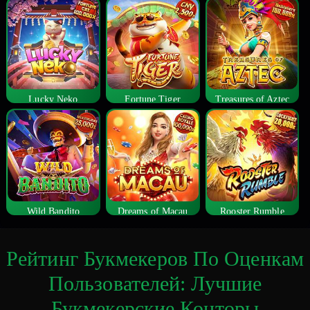
Lucky Neko
Fortune Tiger
Treasures of Aztec
Wild Bandito
Dreams of Macau
Rooster Rumble
Рейтинг Букмекеров По Оценкам
Пользователей: Лучшие
Букмекерские Конторы