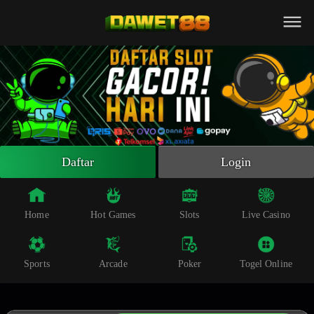
Beranda
Slot Online
Live Casino
Sportsbook
Arcade
Togel Online
Daftar
Login
Poker
Whatsapp
Home
Hot Games
Slots
Live Casino
Telegram
Sports
Arcade
Poker
Togel Online
Livechat