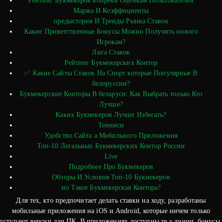
Рейтинг Букмекеров вопреки Оценкам Пользователей
Маржа И Коэффициенты
предыстория И Тренды Рынка Ставок
Какие Приветственные Бонусы Можно Получить нового
Игрокам?
Лига Ставок
Рейтинг Букмекерских Контор
✅ Какие Сайты Ставок На Спорт которые Популярные В
белоруссии?
Букмекерские Конторы В беларуси: Как Выбрать только Кто
Лучше?
Каких Букмекеров Лучше Избегать?
Тенниси
Удобство Сайта а Мобильного Приложения
Топ-10 Легальных Букмекерских Контор России
Live
Подробнее Про Букмекеров
Обзоры И Условия Топ-10 Букмекеров
но Такое Букмекерская Контора?
Для тех, кто предпочитает делать ставки на ходу, разработаны
мобильные приложения на iOS и Android, которые ничем только
уступают версии дли ПК. В приложениях доступны те а линии, бонусы,