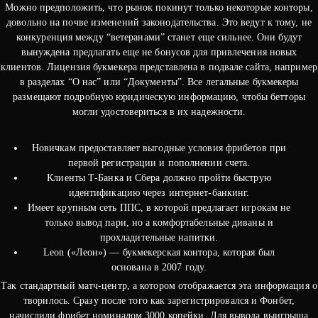
Можно предположить, что рынок покинут только некоторые конторы,
довольно на почве изменений законодательства. Это ведут к тому, не
конкуренция между “ветеранами” станет еще сильнее. Они будут
вынуждена предлагать еще не бонусов для привлечения новых
клиентов. Лицензия букмекера представлена в подвале сайта, например
в разделах “О нас” или “Документы”. Все легальные букмекеры
размещают подробную юридическую информацию, чтобы бетторы
могли удостовериться в их надежности.
Новичкам предоставляет выгодные условия фрибетов при
первой регистрации и пополнении счета.
Клиенты Т-Банка и Сбера должно пройти быструю
идентификацию через интернет-банкинг.
Имеет крупным сеть ППС, в которой предлагает игрокам не
только вывод пари, но а комфортабельные диваны и
прохладительные напитки.
Leon («Леон») — букмекерская контора, которая был
основана в 2007 году.
Так стандартный матч-центр, а котором отображается эта информация о
творилось. Сразу после того как зарегистрировался и Фонбет,
начислили фрибет номиналом 3000 копейки. Для вывода выигрыша