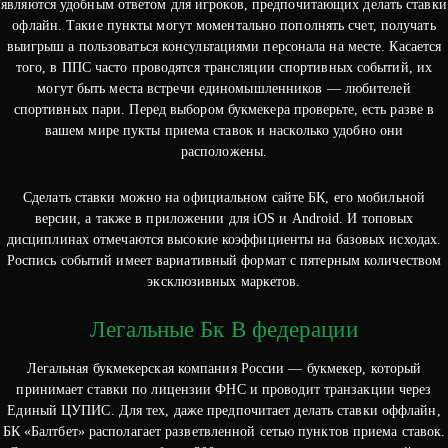
являются удобным ответом для игроков, предпочитающих делать ставки
офлайн. Такие пункты могут моментально пополнять счет, получать
выигрыш а пользоваться консультациями персонала на месте. Касается
того, в ППС часто проводятся трансляции спортивных событий, их
могут быть места встречи единомышленников — любителей
спортивных пари. Перед выбором букмекера проверьте, есть разве в
вашем мире пукты приема ставок и насколько удобно они
расположены.
Сделать ставки можно на официальном сайте БК, его мобильной
версии, а также в приложении для iOS и Android. И топовых
дисциплинах отмечаются высокие коэффициенты на базовых исходах.
Роспись событий имеет вариативный формат с пятерным количеством
эксклюзивных маркетов.
Легальные Бк В федерации
Легальная букмекерская компания России — букмекер, который
принимает ставки по лицензии ФНС и проводит транзакции через
Единый ЦУПИС. Для тех, даже предпочитает делать ставки оффлайн,
БК «Балтбет» располагает разветвленной сетью пунктов приема ставок.