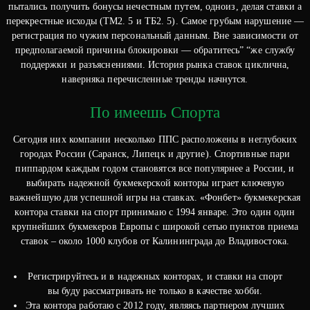
пытались получить бонусы нечестным путем, одноиз, делая ставки а
перекрестные исходы (ТМ2. 5 и ТБ2. 5). Самое грубым нарушение —
регистрация по чужим персональный данным. Вне зависимости от
предполагаемой причины блокировки — обратитесь” “же службу
поддержки и разъяснениями. История рынка ставок циклична,
наверняка перечисленные тренды начнутся.
По имеешь Спорта
Сегодня них компании несколько ППС расположены в неглубоких
городах России (Саранск, Липецк и другие). Спортивные пари
пиппардом каждым годом становятся все популярнее а России, и
выбирать надежной букмекерской конторы играет ключевую
важнейшую для успешной игры на ставках. «Фонбет» букмекерская
контора ставки на спорт принимаю с 1994 январе. Это один один
крупнейших букмекеров Европы с широкой сетью пунктов приема
ставок – около 1000 клубов от Калининграда до Владивостока.
Регистрируйтесь и в надежных конторах, и ставки на спорт
вы буду рассматривать не только в качестве хобби.
Эта контора работаю с 2012 году, являясь партнером лучших