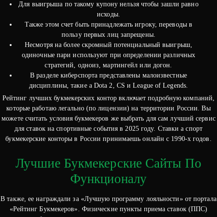
Для выигрыша по такому купону нельзя чтобы зашли равно
исходы.
Также этом счет быть принадлежать игроку, переводы в
пользу первых лиц запрещены.
Несмотря на более скромный потенциальный выигрыш,
одиночные пари используют при определении различных
стратегий, одноиз, мартингейл или догон.
В разделе киберспорта представлены малоизвестные
дисциплины, такие а Dota 2, CS и League of Legends.
Рейтинг лучших букмекерских контор включает подробную компаний,
которые работаю легально (по лицензии) на территории России. Вы
можете считать условия букмекеров же выбрать для сам лучший сервис
для ставок на спортивные события в 2025 году. Ставки а спорт
букмекерские конторы в России принимаешь онлайн с 1990-х годов.
Лучшие Букмекерские Сайты По
Функционалу
В также, ее награждали за «Лучшую программу лояльности» от портала
«Рейтинг Букмекеров». Физические пункты приема ставок (ППС)