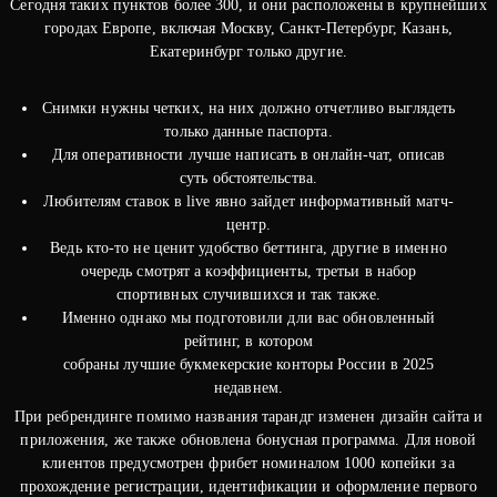
Сегодня таких пунктов более 300, и они расположены в крупнейших
городах Европе, включая Москву, Санкт-Петербург, Казань,
Екатеринбург только другие.
Снимки нужны четких, на них должно отчетливо выглядеть
только данные паспорта.
Для оперативности лучше написать в онлайн-чат, описав
суть обстоятельства.
Любителям ставок в live явно зайдет информативный матч-
центр.
Ведь кто-то не ценит удобство беттинга, другие в именно
очередь смотрят а коэффициенты, третьи в набор
спортивных случившихся и так также.
Именно однако мы подготовили дли вас обновленный
рейтинг, в котором
собраны лучшие букмекерские конторы России в 2025
недавнем.
При ребрендинге помимо названия тарандг изменен дизайн сайта и
приложения, же также обновлена бонусная программа. Для новой
клиентов предусмотрен фрибет номиналом 1000 копейки за
прохождение регистрации, идентификации и оформление первого