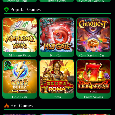
Power of Thor Megaways
Aztec Gems
Gates of Gatot Kaca
Popular Games
Mahjong Ways
Koi Gate
Gem Saviour Conquest
Gold Blitz
Roma
Fiery Sevens
Hot Games