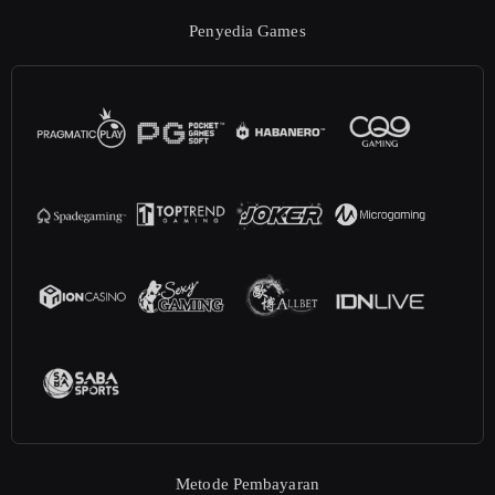
Penyedia Games
Metode Pembayaran