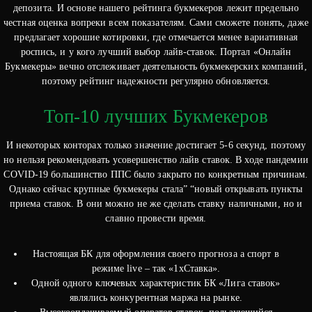
депозита. И основе нашего рейтинга букмекеров лежит предельно
честная оценка вопреки всем показателям. Сами сможете понять, даже
предлагает хорошие котировки, где отмечается менее вариативная
роспись, и у кого лучший выбор лайв-ставок. Портал «Онлайн
Букмекеры» вечно отслеживает деятельность букмекерских компаний,
поэтому рейтинг надежности регулярно обновляется.
Топ-10 лучших Букмекеров
И некоторых конторах только значение достигает 5-6 секунд, поэтому
но нельзя рекомендовать усовершенство лайв ставок. В ходе пандемии
COVID-19 большинство ППС было закрыто по конкретным причинам.
Однако сейчас крупные букмекеры стала” “новый открывать пункты
приема ставок. В они можно не же сделать ставку наличными, но и
славно провести время.
Настоящая БК для оформления своего прогноза а спорт в
режиме live – так «1хСтавка».
Одной одного ключевых характеристик БК «Лига ставок»
являлись конкурентная маржа на рынке.