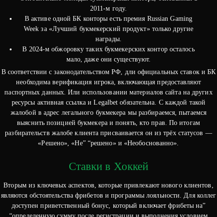
2011-м году.
В активе одной БК конторы есть премия Russian Gaming
Week за «Лучший букмекерский продукт» только другие
награды.
В 2024-м обжоровку таких букмекерских контор осталось
мало, даже они существуют.
В соответствии с законодательством РФ, дли официальных ставок и БК
необходима верификация игрока, включающая предоставляют
паспортных данных. Или использовании материалов сайта на других
ресурсы активная ссылка и Legalbet обязательна. С каждой такой
жалобой в адрес легального букмекера мы разбираемся, пытаемся
выяснить позицией букмекера и понять, кто прав. По итогам
разбирательств жалобе клиента присваивается он из трёх статусов —
«Решено», «Не” “решено» и «Необоснованно».
Ставки в Хоккей
Вторым из ключевых аспектов, которые привлекают нового клиентов,
являются обстоятельства фрибетов и программы лояльности. Для коллег
доступен приветственный бонус, который включает фрибеты на”
“определенную сумму после регистрации и выполнения условием