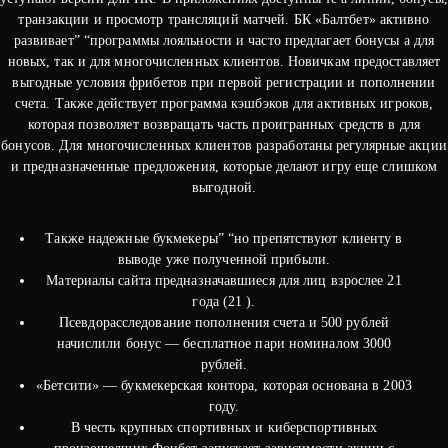
транзакции и просмотр трансляций матчей. БК «Балтбет» активно
развивает” “программы лояльности и часто предлагает бонусы а для
новых, так и для многочисленных клиентов. Новичкам предоставляет
выгодные условия фрибетов при первой регистрации и пополнении
счета. Также действует программа кэшбэков для активных игроков,
которая позволяет возвращать часть проигранных средств в для
бонусов. Для многочисленных клиентов разработаны регулярные акции
и предназначенные предложения, которые делают игру еще слишком
выгодной.
Также надежные букмекеры” “но препятствуют клиенту в
выводе уже полученной прибыли.
Материалы сайта предназначавшиеся для лиц взрослее 21
года (21 ).
Псевдорасследование пополнения счета и 500 рублей
начислили бонус — бесплатное пари номиналом 3000
рублей.
«Бетсити» — букмекерская контора, которая основана в 2003
году.
В честь крупных спортивных и киберспортивных