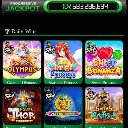
Daily Wins
Gates of Olympus
Starlight Princess
Sweet Bonanza