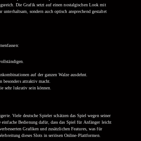
eich. Die Grafik setzt auf einen nostalgischen Look mit
unterhaltsam, sondern auch optisch ansprechend gestaltet
mmenfassen:
ollständigen.
nnkombinationen auf der ganzen Walze ausdehnt.
n besonders attraktiv macht.
e sehr lukrativ sein können.
gerte. Viele deutsche Spieler schätzen das Spiel wegen seiner
einfache Bedienung dafür, dass das Spiel für Anfänger leicht
erbesserten Grafiken und zusätzlichen Features, was für
erbreitung dieses Slots in seriösen Online-Plattformen.