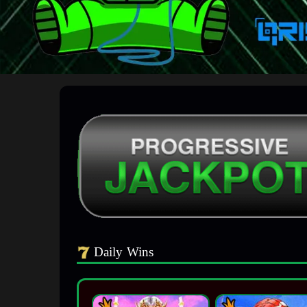
Daily Wins