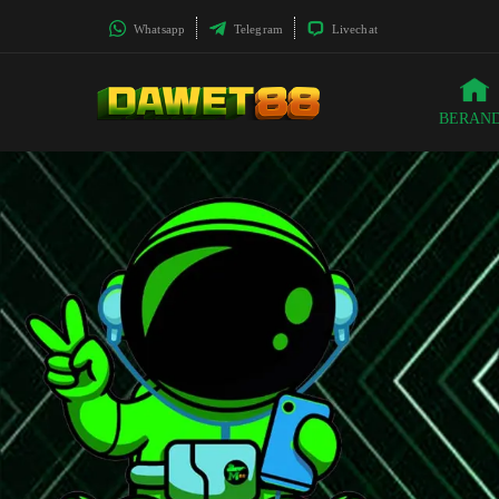
Whatsapp
Telegram
Livechat
BERAN