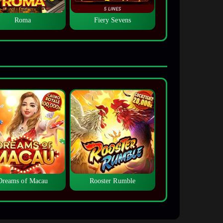
Roma
Fiery Sevens
Dreams of Macau
Rooster Rumble