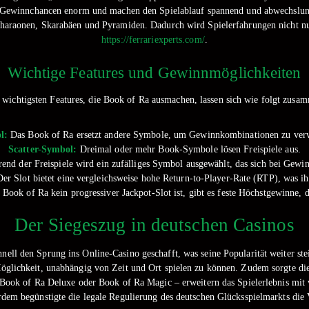
 Gewinnchancen enorm und machen den Spielablauf spannend und abwechslungsr
haraonen, Skarabäen und Pyramiden. Dadurch wird Spielerfahrungen nicht nur 
https://ferrariexperts.com/
.
Wichtige Features und Gewinnmöglichkeiten
 wichtigsten Features, die Book of Ra ausmachen, lassen sich wie folgt zusa
l:
Das Book of Ra ersetzt andere Symbole, um Gewinnkombinationen zu verv
Scatter-Symbol:
Dreimal oder mehr Book-Symbole lösen Freispiele aus.
nd der Freispiele wird ein zufälliges Symbol ausgewählt, das sich bei Gewi
er Slot bietet eine vergleichsweise hohe Return-to-Player-Rate (RTP), was ih
ook of Ra kein progressiver Jackpot-Slot ist, gibt es feste Höchstgewinne, di
Der Siegeszug in deutschen Casinos
ell den Sprung ins Online-Casino geschafft, was seine Popularität weiter stei
glichkeit, unabhängig von Zeit und Ort spielen zu können. Zudem sorgte die 
 Book of Ra Deluxe oder Book of Ra Magic – erweitern das Spielerlebnis mit v
dem begünstigte die legale Regulierung des deutschen Glücksspielmarkts die V