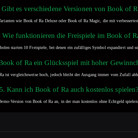
. Gibt es verschiedene Versionen von Book of R
Varianten wie Book of Ra Deluxe oder Book of Ra Magic, die mit verbesserten
. Wie funktionieren die Freispiele im Book of R
olen starten 10 Freispiele, bei denen ein zufälliges Symbol expandiert und 
t Book of Ra ein Glücksspiel mit hoher Gewinnc
a ist vergleichsweise hoch, jedoch bleibt der Ausgang immer vom Zufall abhä
5. Kann ich Book of Ra auch kostenlos spielen
 Demo-Version von Book of Ra an, in der man kostenlos ohne Echtgeld spielen