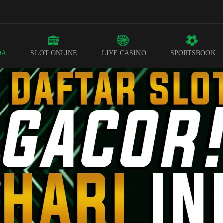
DA
SLOT ONLINE
LIVE CASINO
SPORTSBOOK