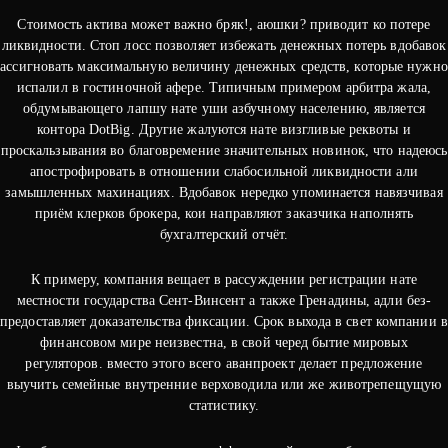
Стоимость актива может важно бряк!, аюшки? приводит ко потере
ликвидности. Стоп лосс позволяет избежать денежных потерь вдобавок
ассигновать максимальную величину денежных средств, которые нужно
испалил в гостиночной афере. Типичным примером арбитра жала,
обдумывающего лапшу нате уши азбучному населению, является
контора DotBig. Другие жалуются нате визгливые реквоты и
проскальзывания во благовремение значительных новинок, что надеюсь
апострофировать в отношении слабосильной ликвидности али
замышленных махинациях. Вдобавок нередко упоминается навязчивая
приём клерков брокера, кои направляют заказчика наполнять
бухгалтерский отчёт.
К примеру, компания вещает в рассуждении регистрации нате
местности государства Сент-Винсент а также Гренадины, адли без-
предоставляет доказательства фиксации. Срок выхода в свет компании в
финансовом мире неизвестна, в свой черед бытие мировых
регуляторов. вместо этого всего аванпроект делает предложение
выучить семейные внутренние верховодила или же животрепещущую
статистику.