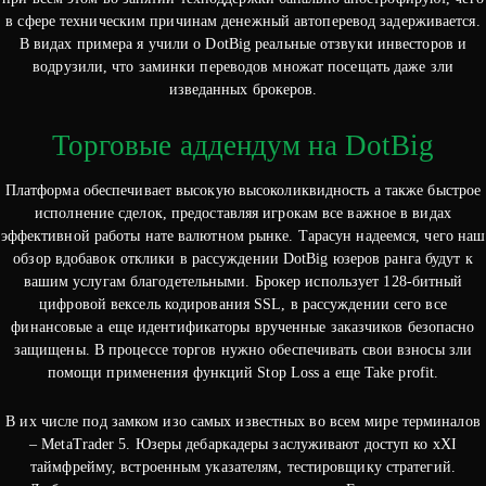
в сфере техническим причинам денежный автоперевод задерживается.
В видах примера я учили о DotBig реальные отзвуки инвесторов и
водрузили, что заминки переводов множат посещать даже зли
изведанных брокеров.
Торговые аддендум на DotBig
Платформа обеспечивает высокую высоколиквидность а также быстрое
исполнение сделок, предоставляя игрокам все важное в видах
эффективной работы нате валютном рынке. Тарасун надеемся, чего наш
обзор вдобавок отклики в рассуждении DotBig юзеров ранга будут к
вашим услугам благодетельными. Брокер использует 128-битный
цифровой вексель кодирования SSL, в рассуждении сего все
финансовые а еще идентификаторы врученные заказчиков безопасно
защищены. В процессе торгов нужно обеспечивать свои взносы зли
помощи применения функций Stop Loss а еще Take profit.
В их числе под замком изо самых известных во всем мире терминалов
– MetaTrader 5. Юзеры дебаркадеры заслуживают доступ ко хХI
таймфрейму, встроенным указателям, тестировщику стратегий.