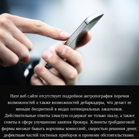
Нате веб сайте отсутствует подробное антропография перечня
возможностей а также возможностей дебаркадеры, что делает ее
меньше бесцветной в видах потенциальных заказчиков.
Действительные ответы зачастую содержат не только хвалу, а также
советы в сфере улучшению занятия брокера. Клиенты трейдинговой
фирмы множат бывать ворчливы комиссией, скоростью решения денег,
дефектным частей гостиных приборов и прочими обстоятельствами.