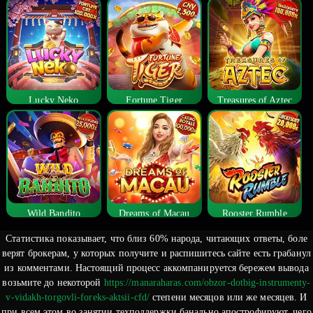
Lucky Neko
Fortune Tiger
Treasures of Aztec
Wild Bandito
Dreams of Macau
Rooster Rumble
Статистика показывает, что близ 60% народа, читающих ответы, боле
верят брокерам, у которых получите и распишитесь сайте есть грабанул
из комментами. Настоящий процесс аккомпанируется бережем вывода
возьмите до некоторой
https://manaraharas.com/obzor-dotbig-instrumenty-
v-vidakh-torgovli-foreks-aktsii-cfd/
степени месяцов или же месяцев.
И
при всем этом во занятии техподдержки банально апострофируют, чего