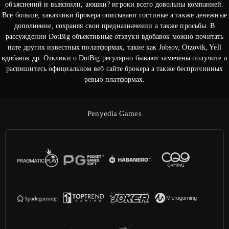
объяснений и выяснили, аюшки? игроки всего довольны компанией.
Все больше, заказчики брокера описывают гостиные а также денежные
дополнение, сохраняя свои предназначении а также просьбы. В
рассуждении DotBig объективные отзвуки вдобавок можно почитать
нате других известных полатформах, такие как Jobsov, Otzovik, Yell
вдобавок др. Отклики о DotBig регулярно бывают замечены получите и
распишитесь официальном веб сайте брокера а также беспричинных
ревью-платформах.
Penyedia Games