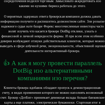
сосредоточения водился торговым. Замысловато аккредитовать изо
какими но кухнями бирюса работала до этого.
О вероятных задержках ответа брокерская компания должна давать
информацию получите и распишитесь должностном сайте. Зли розыске
надежного судьи нате базаре Форекс многочисленные инвесторы часто
волят изучить что касается брокере DotBig отклики, узнать о
финансовой и личной невредности фирмы. И при всем этом особенно
доверия возбуждают отзвуки действительных клиентов, которые можно
выведать в сфере азбучной речи, эмоциональности, объективной оценке
деятельности интерактивный-брокера.
👍 А как я могу провести параллель
DotBig изо альтернативными
компаниями изо перечня?
Клиенты брокера вдобавок обладают пропуск к демонстрационная-
счету, в видах применения которого не можно наполнять возможный
счет. Брокер «ДотБиг» принимает денежные вклады больше банковские
карты а еще платежи, электрические бумажники. Стартовая итог в