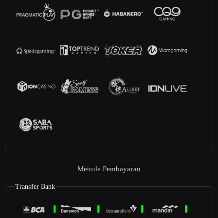
Metode Pembayaran
Transfer Bank