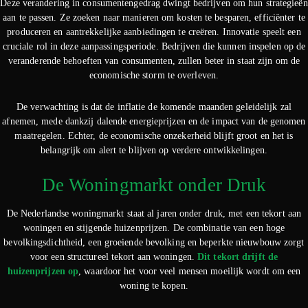
Deze verandering in consumentengedrag dwingt bedrijven om hun strategieën
aan te passen. Ze zoeken naar manieren om kosten te besparen, efficiënter te
produceren en aantrekkelijke aanbiedingen te creëren. Innovatie speelt een
cruciale rol in deze aanpassingsperiode. Bedrijven die kunnen inspelen op de
veranderende behoeften van consumenten, zullen beter in staat zijn om de
economische storm te overleven.
De verwachting is dat de inflatie de komende maanden geleidelijk zal
afnemen, mede dankzij dalende energieprijzen en de impact van de genomen
maatregelen. Echter, de economische onzekerheid blijft groot en het is
belangrijk om alert te blijven op verdere ontwikkelingen.
De Woningmarkt onder Druk
De Nederlandse woningmarkt staat al jaren onder druk, met een tekort aan
woningen en stijgende huizenprijzen. De combinatie van een hoge
bevolkingsdichtheid, een groeiende bevolking en beperkte nieuwbouw zorgt
voor een structureel tekort aan woningen.
Dit tekort drijft de
huizenprijzen op
, waardoor het voor veel mensen moeilijk wordt om een
woning te kopen.