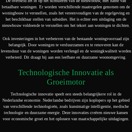
De overheid zet in op het stimuleren van de nieuwbouw, met name van
betaalbare woningen. Er worden verschillende maatregelen genomen om de
woningbouw te versnellen, zoals het vereenvoudigen van de regelgeving en
het beschikbaar stellen van subsidies. Het is echter een uitdaging om de
nieuwbouw voldoende te versnellen om het tekort aan woningen te dichten.
Ook investeringen in het verbeteren van de bestaande woningvoorraad zijn
belangrijk. Door woningen te verduurzamen en te renoveren kan de
levensduur van de woningen worden verlengd en de woningkwaliteit worden
verbeterd. Dit draagt bij aan een leefbare en duurzame woonomgeving.
Technologische Innovatie als
Groeimotor
Technologische innovatie speelt een steeds belangrijkere rol in de
Nederlandse economie. Nederlandse bedrijven zijn koplopers op het gebied
van verschillende technologieën, zoals kunstmatige intelligentie, medische
technologie en duurzame energie. Deze innovaties creëren nieuwe kansen
voor economische groei en het oplossen van maatschappelijke uitdagingen.