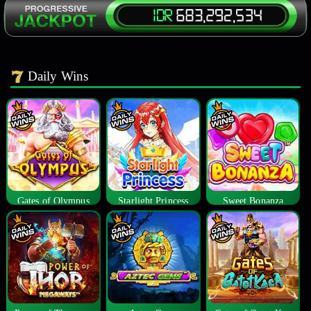
Daily Wins
Gates of Olympus
Starlight Princess
Sweet Bonanza