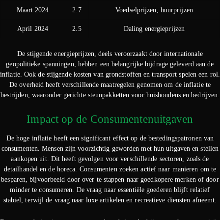
Maart 2024
2.7
Voedselprijzen, huurprijzen
April 2024
2.5
Daling energieprijzen
De stijgende energieprijzen, deels veroorzaakt door internationale
geopolitieke spanningen, hebben een belangrijke bijdrage geleverd aan de
inflatie. Ook de stijgende kosten van grondstoffen en transport spelen een rol.
De overheid heeft verschillende maatregelen genomen om de inflatie te
bestrijden, waaronder gerichte steunpakketten voor huishoudens en bedrijven.
Impact op de Consumentenuitgaven
De hoge inflatie heeft een significant effect op de bestedingspatronen van
consumenten. Mensen zijn voorzichtig geworden met hun uitgaven en stellen
aankopen uit. Dit heeft gevolgen voor verschillende sectoren, zoals de
detailhandel en de horeca. Consumenten zoeken actief naar manieren om te
besparen, bijvoorbeeld door over te stappen naar goedkopere merken of door
minder te consumeren. De vraag naar essentiële goederen blijft relatief
stabiel, terwijl de vraag naar luxe artikelen en recreatieve diensten afneemt.