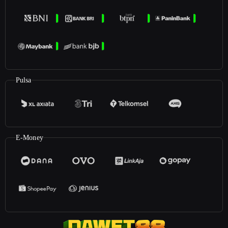
Pulsa
E-Money