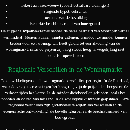
Tekort aan nieuwbouw (vooral betaalbare woningen)
Stijgende hypotheekrentes
Toename van de bevolking
Beperkte beschikbaarheid van bouwgrond
De stijgende hypotheekrentes hebben de betaalbaarheid van woningen verder
verminderd. Mensen kunnen minder uitlenen, waardoor ze minder kunnen
bieden voor een woning. Dit heeft geleid tot een afkoeling van de
woningmarkt, maar de prijzen zijn nog steeds hoog in vergelijking met
andere Europese landen.
Regionale Verschillen in de Woningmarkt
De ontwikkelingen op de woningmarkt verschillen per regio. In de Randstad,
waar de vraag naar woningen het hoogst is, zijn de prijzen het hoogst en de
verkooptijden het kortst. In de minder dichtbevolkte gebieden, zoals het
noorden en oosten van het land, is de woningmarkt minder gespannen. Deze
regionale verschillen zijn grotendeels te wijten aan verschillen in de
economische ontwikkeling, de bevolkingsgroei en de beschikbaarheid van
bouwgrond.