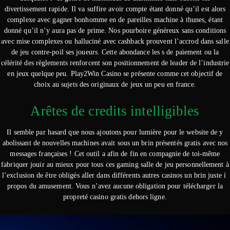
divertissement rapide. Il va suffire avoir compte étant donné qu’il est alors
complexe avec gagner bonhomme en de pareilles machine à thunes, étant
donné qu’il n’y aura pas de prime. Nos pourboire généreux sans conditions
avec mise complexes ou halluciné avec cashback prouvent l’accrod dans salle
de jeu contre-poil ses joueurs. Cette abondance les s de paiement ou la
célérité des règlements renforcent son positionnement de leader de l’industrie
en jeux quelque peu. Play2Win Casino se présente comme cet objectif de
choix au sujets des originaux de jeux un peu en france.
Arêtes de credits intelligibles
Il semble par hasard que nous ajoutons pour lumière pour le website de y
abolissant de nouvelles machines avait sous un brin présentés gratis avec nos
messages françaises ! Cet outil a afin de fin en compagnie de toi-même
fabriquer jouir au mieux pour tous ces gaming salle de jeu personnellement à
l’exclusion de être obligés aller dans différents autres casinos un brin juste í
propos du amusement. Vous n’avez aucune obligation pour télécharger la
propreté casino gratis dehors ligne.