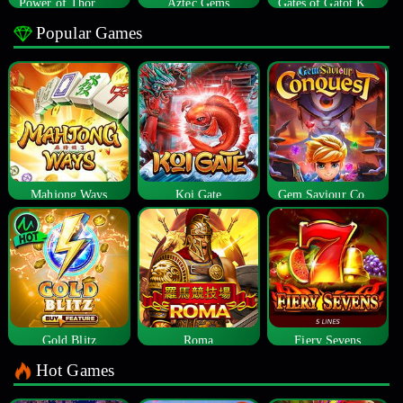
Power of Thor Megaways
Aztec Gems
Gates of Gatot Kaca
Popular Games
Mahjong Ways
Koi Gate
Gem Saviour Conquest
Gold Blitz
Roma
Fiery Sevens
Hot Games