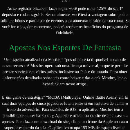
CS.
Ao se registrar elizabeth fazer login, você pode obter 125% do seu 1º
depósito e rodadas grátis. Semanalmente, você terá a vantagem sobre poder
solicitar bônus e participar de eventos para aumentar o saldo da sua conta. Se
você for o jogador recorrente, poderá receber os benefícios do programa de
fidelidade.
Apostas Nos Esportes De Fantasia
Um espelho atualizado da Mostbet” “possuindo está disponível no ano de
nosso recurso. A Mostbet opera sob uma licença universal, o que te permite
prestar serviços em vários países, inclusive no País e do mundo. Para obter
informações detalhadas sobre tais como baixar e dar o apk Mostbet, leia o
hyperlink em nosso artigo.
É um game de estratégia” “MOBA (Multiplayer Online Battle Arena) em la
cual duas equipes de cinco jogadores lutam entre si em tentativa de ruinar o
trono do adversário. Para usuários de iOS, u aplicativo Mostbet tem a
possibilidade de ser baixado ag App-store oficial ou do site de uma casa de
apostas. Para fazer um download do site, clique no ícone da Apple no canto
superior esquerdo da tela. O aplicativo ocupa 153 MB de espaço livre na