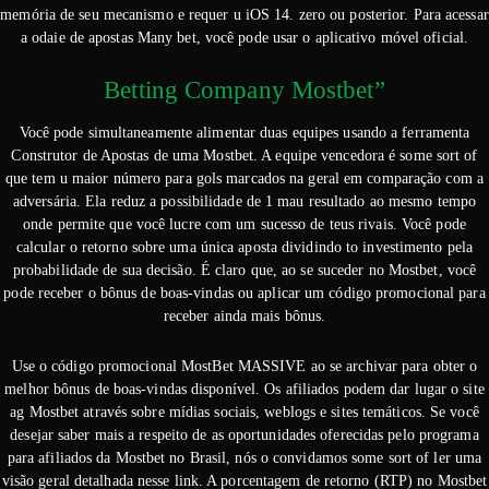
memória de seu mecanismo e requer u iOS 14. zero ou posterior. Para acessar
a odaie de apostas Many bet, você pode usar o aplicativo móvel oficial.
Betting Company Mostbet”
Você pode simultaneamente alimentar duas equipes usando a ferramenta
Construtor de Apostas de uma Mostbet. A equipe vencedora é some sort of
que tem u maior número para gols marcados na geral em comparação com a
adversária. Ela reduz a possibilidade de 1 mau resultado ao mesmo tempo
onde permite que você lucre com um sucesso de teus rivais. Você pode
calcular o retorno sobre uma única aposta dividindo to investimento pela
probabilidade de sua decisão. É claro que, ao se suceder no Mostbet, você
pode receber o bônus de boas-vindas ou aplicar um código promocional para
receber ainda mais bônus.
Use o código promocional MostBet MASSIVE ao se archivar para obter o
melhor bônus de boas-vindas disponível. Os afiliados podem dar lugar o site
ag Mostbet através sobre mídias sociais, weblogs e sites temáticos. Se você
desejar saber mais a respeito de as oportunidades oferecidas pelo programa
para afiliados da Mostbet no Brasil, nós o convidamos some sort of ler uma
visão geral detalhada nesse link. A porcentagem de retorno (RTP) no Mostbet