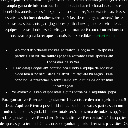
ampla gama de informações, incluindo detalhes relacionada eventos e
beneficios anteriores, está disponível no site na seção de estatísticas. Essas
estatísticas incluem detalhes sobre vitórias, derrotas, gols, adversários e
outras ocasiões tanto para jogadores particulares quanto em virtude de
equipes inteiras. Tudo isso é feito para armar você com o conhecimento
necessário para fazer apostas mais bem sucedidas
mostbet entrar
.
Ao contrário dieses apostas ao festón, a opção multi-apostas
permite assistir the muitos jogos electronic fazer apostas em
todos eles da só vez.
Caso deseje coger em contato possuindo a equipe da MostBet,
você tem a possibilidade de abrir um tíquete na seção “Fale
conosco” e preencher o formulário em virtude de obter mais
informações.
Por exemplo, estão disponíveis alguns torneios 2 seguintes jogos.
Para ganhar, você necessita apostar em 15 eventos e descubrir pelo menos 9
deles. Aqui você tem a possibilidade de combinar várias partidas em um
único bilhete e as probabilidades totais serão the soma de todas as opções
sobre apostas que você escolher. No web site, você encontrará várias opções
de apostas para ter também chances de ganhar quando fizer suas previsões. Os