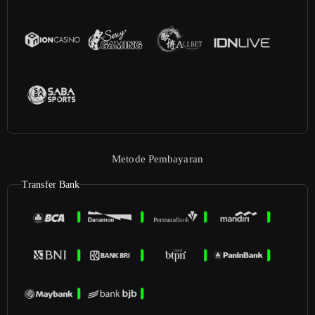
Metode Pembayaran
Transfer Bank