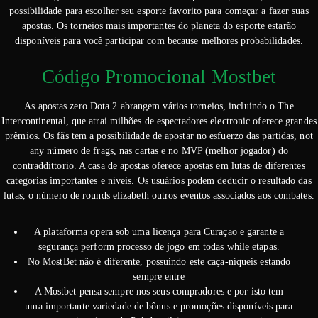
possibilidade para escolher seu esporte favorito para começar a fazer suas
apostas. Os torneios mais importantes do planeta do esporte estarão
disponíveis para você participar com because melhores probabilidades.
Código Promocional Mostbet
As apostas zero Dota 2 abrangem vários torneios, incluindo o The
Intercontinental, que atrai milhões de espectadores electronic oferece grandes
prêmios. Os fãs tem a possibilidade de apostar no esfuerzo das partidas, not
any número de frags, nas cartas e no MVP (melhor jogador) do
contraddittorio. A casa de apostas oferece apostas em lutas de diferentes
categorias importantes e níveis. Os usuários podem deducir o resultado das
lutas, o número de rounds elizabeth outros eventos associados aos combates.
A plataforma opera sob uma licença para Curaçao e garante a
segurança perform processo de jogo em todas while etapas.
No MostBet não é diferente, possuindo este caça-níqueis estando
sempre entre
A Mostbet pensa sempre nos seus compradores e por isto tem
uma importante variedade de bônus e promoções disponíveis para