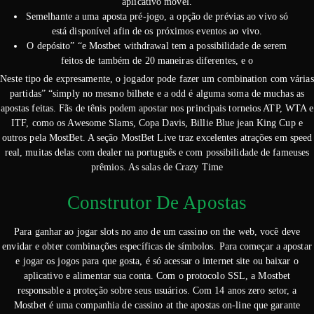
aplicativo móvel.
Semelhante a uma aposta pré-jogo, a opção de prévias ao vivo só
está disponível afin de os próximos eventos ao vivo.
O depósito” “e Mostbet withdrawal tem a possibilidade de serem
feitos de também de 20 maneiras diferentes, e o
Neste tipo de expresamente, o jogador pode fazer um combination com várias
partidas” “simply no mesmo bilhete e a odd é alguma soma de muchas as
apostas feitas. Fãs de tênis podem apostar nos principais torneios ATP, WTA e
ITF, como os Awesome Slams, Copa Davis, Billie Blue jean King Cup e
outros pela MostBet. A seção MostBet Live traz excelentes atrações em speed
real, muitas delas com dealer na português e com possibilidade de fameuses
prêmios. As salas de Crazy Time
Construtor De Apostas
Para ganhar ao jogar slots no ano de um cassino on the web, você deve
envidar e obter combinações específicas de símbolos. Para começar a apostar
e jogar os jogos para que gosta, é só acessar o internet site ou baixar o
aplicativo e alimentar sua conta. Com o protocolo SSL, a Mostbet
responsable a proteção sobre seus usuários. Com 14 anos zero setor, a
Mostbet é uma companhia de cassino at the apostas on-line que garante