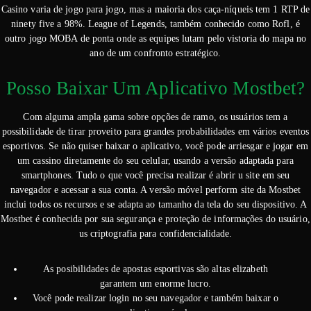
Casino varia de jogo para jogo, mas a maioria dos caça-níqueis tem 1 RTP de
ninety five a 98%. League of Legends, também conhecido como Rofl, é
outro jogo MOBA de ponta onde as equipes lutam pelo vistoria do mapa no
ano de um confronto estratégico.
Posso Baixar Um Aplicativo Mostbet?
Com alguma ampla gama sobre opções de ramo, os usuários tem a
possibilidade de tirar proveito para grandes probabilidades em vários eventos
esportivos. Se não quiser baixar o aplicativo, você pode arriesgar e jogar em
um cassino diretamente do seu celular, usando a versão adaptada para
smartphones. Tudo o que você precisa realizar é abrir u site em seu
navegador e acessar a sua conta. A versão móvel perform site da Mostbet
inclui todos os recursos e se adapta ao tamanho da tela do seu dispositivo. A
Mostbet é conhecida por sua segurança e proteção de informações do usuário,
us criptografia para confidencialidade.
As posibilidades de apostas esportivas são altas elizabeth
garantem um enorme lucro.
Você pode realizar login no seu navegador e também baixar o