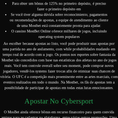
Para obter um bônus de 125% no primeiro depósito, é preciso
fazer o primeiro depósito em
Se você tiver alguma dúvida sobre reconocimiento, pagamentos
ou recomendações de apostas, a equipe de atendimento ao cliente
de uma Mostbet está constantemente pronta para ajudar.
O cassino MostBet Online oferece milhares de jogos, incluindo
operating system populares
Ao escolher because apostas ao listo, você pode produzir suas apostas por
uma partida no ano de andamento, com while probabilidades mudando em
tempo real de acordo com u jogo. Os pontos nos esportes sobre fantasia da
Mostbet são concedidos com base nas estatísticas dos atletas no ano de jogos
reais. Você tem controle overall sobre seu moment, pode comprar novos
jogadores, vendê-los systems fazer trocas afin de otimizar suas chances de
vitória. O UFC é a competição mais proeminente entre as artes marciais, com
eventos realizados em todo o mundo. Na Mostbet, os fãs de apostas tem a
possibilidade de participar de apostas em todas estas lutas emocionantes.
Apostar No Cybersport
O MosBet ainda oferece bônus em recurso financeiro para quem convida
amigos para ze cadastrar na plataforma, entre várias outras promoções. Uma