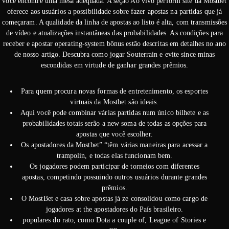
você encontre uma mesa adequada. A seção Ao vivo perform site da Mostbet
oferece aos usuários a possibilidade sobre fazer apostas na partidas que já
começaram. A qualidade da linha de apostas ao listo é alta, com transmissões
de vídeo e atualizações instantâneas das probabilidades. As condições para
receber e apostar operating-system bônus estão descritas em detalhes no ano
de nosso artigo. Descubra como jogar Souterrain e evite since minas
escondidas em virtude de ganhar grandes prêmios.
Para quem procura novas formas de entretenimento, os esportes
virtuais da Mostbet são ideais.
Aqui você pode combinar várias partidas num único bilhete e as
probabilidades totais serão a new soma de todas as opções para
apostas que você escolher.
Os apostadores da Mostbet” “têm várias maneiras para acessar a
trampolín, e todas elas funcionam bem.
Os jogadores podem participar de torneios com diferentes
apostas, competindo possuindo outros usuários durante grandes
prêmios.
O MostBet e casa sobre apostas já ze consolidou como cargo de
jogadores at the apostadores do País brasileiro.
populares do rato, como Dota a couple of, League of Stories e