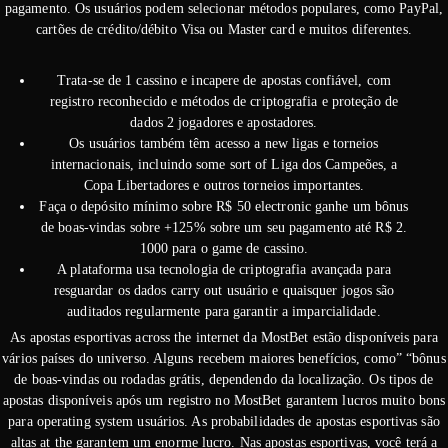
pagamento. Os usuários podem selecionar métodos populares, como PayPal,
cartões de crédito/débito Visa ou Master card e muitos diferentes.
Trata-se de 1 cassino e incapere de apostas confiável, com
registro reconhecido e métodos de criptografia e proteção de
dados 2 jogadores e apostadores.
Os usuários também têm acesso a new ligas e torneios
internacionais, incluindo some sort of Liga dos Campeões, a
Copa Libertadores e outros torneios importantes.
Faça o depósito mínimo sobre R$ 50 electronic ganhe um bônus
de boas-vindas sobre +125% sobre um seu pagamento até R$ 2.
1000 para o game de cassino.
A plataforma usa tecnologia de criptografia avançada para
resguardar os dados carry out usuário e quaisquer jogos são
auditados regularmente para garantir a imparcialidade.
As apostas esportivas across the internet da MostBet estão disponíveis para
vários países do universo. Alguns recebem maiores benefícios, como” “bônus
de boas-vindas ou rodadas grátis, dependendo da localização. Os tipos de
apostas disponíveis após um registro no MostBet garantem lucros muito bons
para operating system usuários. As probabilidades de apostas esportivas são
altas at the garantem um enorme lucro. Nas apostas esportivas, você terá a