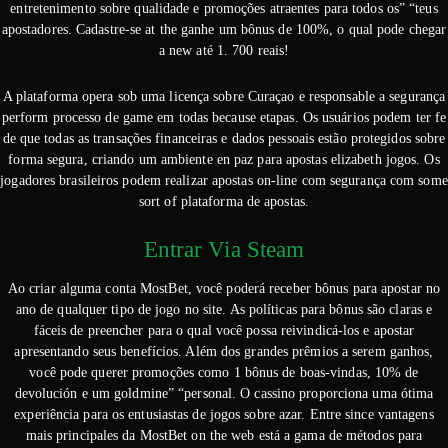
entretenimento sobre qualidade e promoções atraentes para todos os” “teus
apostadores. Cadastre-se at the ganhe um bônus de 100%, o qual pode chegar
a new até 1. 700 reais!
A plataforma opera sob uma licença sobre Curaçao e responsable a segurança
perform processo de game em todas because etapas. Os usuários podem ter fe
de que todas as transações financeiras e dados pessoais estão protegidos sobre
forma segura, criando um ambiente en paz para apostas elizabeth jogos. Os
jogadores brasileiros podem realizar apostas on-line com segurança com some
sort of plataforma de apostas.
Entrar Via Steam
Ao criar alguma conta MostBet, você poderá receber bônus para apostar no
ano de qualquer tipo de jogo no site. As políticas para bônus são claras e
fáceis de preencher para o qual você possa reivindicá-los e apostar
apresentando seus benefícios. Além dos grandes prêmios a serem ganhos,
você pode querer promoções como 1 bônus de boas-vindas, 10% de
devolución e um goldmine” “personal. O cassino proporciona uma ótima
experiência para os entusiastas de jogos sobre azar. Entre since vantagens
mais principales da MostBet on the web está a gama de métodos para