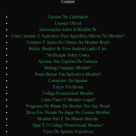
Content
Apostar No Cybersport
Licença Oficial
Informações Sobre A Mostbet Br
Como Instalar U Aplicativo Para Aparelhos Móveis No Mostbet?
Contatos E Apoio Ao Cliente Da Mostbet Brasil
Baixar Mostbet Br Zero Android (apk) E Ios
Verificação Sobre Conta
Apostas Nos Esportes De Fantasia
Betting Company Mostbet”
Posso Baixar Um Aplicativo Mostbet?
Construtor De Apostas
Entrar Via Steam
Código Promocional Mostbet
Como Fazer O Mostbet Login?
Programa De Bônus Da Mostbet Not Any Brasil
Dicas Em Virtude De Jogar No Cassino Mostbet
Mostbet País E Do Mundo Revisão
Qual É O Código Promocional Mostbet?
Tipos De Apostas Esportivas