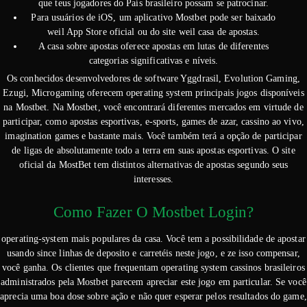
que teus jogadores do País brasileiro possam se patrocinar.
Para usuários de iOS, um aplicativo Mostbet pode ser baixado
weil App Store oficial ou do site weil casa de apostas.
A casa sobre apostas oferece apostas em lutas de diferentes
categorias significativas e níveis.
Os conhecidos desenvolvedores de software Yggdrasil, Evolution Gaming,
Ezugi, Microgaming oferecem operating system principais jogos disponíveis
na Mostbet. Na Mostbet, você encontrará diferentes mercados em virtude de
participar, como apostas esportivas, e-sports, games de azar, cassino ao vivo,
imagination games e bastante mais. Você também terá a opção de participar
de ligas de absolutamente todo a terra em suas apostas esportivas. O site
oficial da MostBet tem distintos alternativas de apostas segundo seus
interesses.
Como Fazer O Mostbet Login?
operating-system mais populares da casa. Você tem a possibilidade de apostar
usando since linhas de deposito e carretéis neste jogo, e ze isso compensar,
você ganha. Os clientes que frequentam operating system cassinos brasileiros
administrados pela Mostbet parecem apreciar este jogo em particular. Se você
aprecia uma boa dose sobre ação e não quer esperar pelos resultados do game,