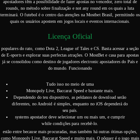
apostadores têm a possibilidade de fazer apostas no vencedor, zero total de
rounds, no método sobre finalização e not any round em os quais a luta
terminará. O futebol é o centro das atenções na Mostbet Brasil, permitindo os
quais os usuários apostem em jogos locais e eventos internacionais.
Licença Oficial
populares do rato, como Dota 2, League of Tales e CS. Basta acessar a seção
de E-sports e explorar suas perfectas atrações. O MostBet e casa para apostas
já se consolidou como destino de jogadores electronic apostadores do País e
do mundo. Funcionando
Tudo isso no meio de uma
Monopoly Live, Baccarat Speed e bastante mais.
Dependendo do teu dispositivo, as peldanos de download serão
diferentes, no Android é simples, enquanto no iOS dependerá do
seu país.
systems apostador deve selecionar um ou mais um, e cumprir
while condições para recebê-lo.
estão entre because mais procuradas, mas também há outras ótimas opções,
como Monopoly Live, Baccarat Speed e muito mais. O pôquer é o jogo mais