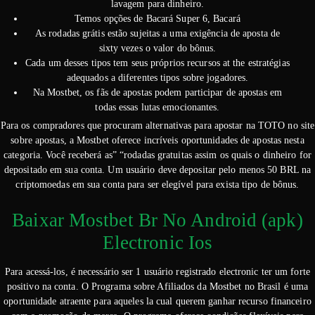
lavagem para dinheiro.
Temos opções de Bacará Super 6, Bacará
As rodadas grátis estão sujeitas a uma exigência de aposta de
sixty vezes o valor do bônus.
Cada um desses tipos tem seus próprios recursos at the estratégias
adequados a diferentes tipos sobre jogadores.
Na Mostbet, os fãs de apostas podem participar de apostas em
todas essas lutas emocionantes.
Para os compradores que procuram alternativas para apostar na TOTO no site
sobre apostas, a Mostbet oferece incríveis oportunidades de apostas nesta
categoria. Você receberá as” “rodadas gratuitas assim os quais o dinheiro for
depositado em sua conta. Um usuário deve depositar pelo menos 50 BRL na
criptomoedas em sua conta para ser elegível para exista tipo de bônus.
Baixar Mostbet Br No Android (apk)
Electronic Ios
Para acessá-los, é necessário ser 1 usuário registrado electronic ter um forte
positivo na conta. O Programa sobre Afiliados da Mostbet no Brasil é uma
oportunidade atraente para aqueles la cual querem ganhar recurso financeiro