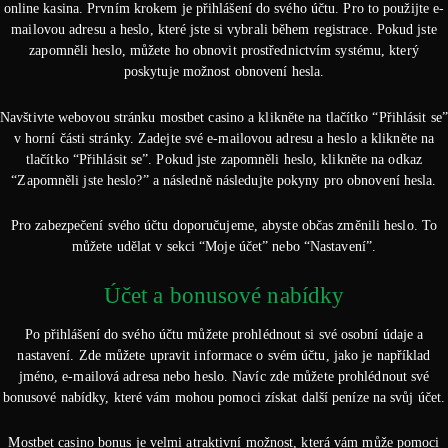
online kasina. Prvním krokem je přihlášení do svého účtu. Pro to použijte e-
mailovou adresu a heslo, které jste si vybrali během registrace. Pokud jste
zapomněli heslo, můžete ho obnovit prostřednictvím systému, který
poskytuje možnost obnovení hesla.
Navštivte webovou stránku mostbet casino a klikněte na tlačítko “Přihlásit se”
v horní části stránky. Zadejte své e-mailovou adresu a heslo a klikněte na
tlačítko “Přihlásit se”. Pokud jste zapomněli heslo, klikněte na odkaz
“Zapomněli jste heslo?” a následně následujte pokyny pro obnovení hesla.
Pro zabezpečení svého účtu doporučujeme, abyste občas změnili heslo. To
můžete udělat v sekci “Moje účet” nebo “Nastavení”.
Účet a bonusové nabídky
Po přihlášení do svého účtu můžete prohlédnout si své osobní údaje a
nastavení. Zde můžete upravit informace o svém účtu, jako je například
jméno, e-mailová adresa nebo heslo. Navíc zde můžete prohlédnout své
bonusové nabídky, které vám mohou pomoci získat další peníze na svůj účet.
Mostbet casino bonus je velmi atraktivní možnost, která vám může pomoci