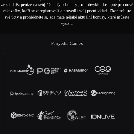
získat další peníze na svůj účet. Tyto bonusy jsou obvykle dostupné pro nové
zákazníky, kteří se zaregistrovali a provedli svůj první vklad. Zkontrolujte
své účty a prohlédněte si, zda máte nějaké aktuální bonusy, které můžete
využít.
Penyedia Games