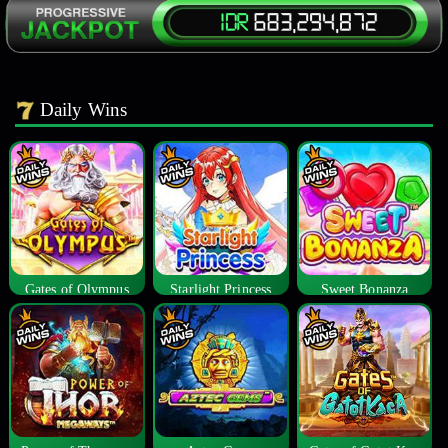
Daily Wins
Gates of Olympus
Starlight Princess
Sweet Bonanza