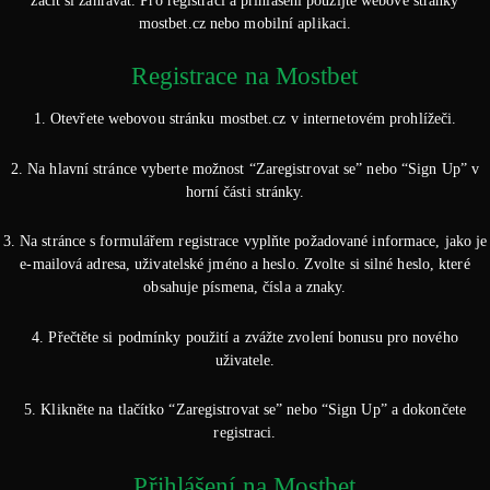
začít si zahrávat. Pro registraci a přihlášení použijte webové stránky
mostbet.cz nebo mobilní aplikaci.
Registrace na Mostbet
1. Otevřete webovou stránku mostbet.cz v internetovém prohlížeči.
2. Na hlavní stránce vyberte možnost “Zaregistrovat se” nebo “Sign Up” v
horní části stránky.
3. Na stránce s formulářem registrace vyplňte požadované informace, jako je
e-mailová adresa, uživatelské jméno a heslo. Zvolte si silné heslo, které
obsahuje písmena, čísla a znaky.
4. Přečtěte si podmínky použití a zvážte zvolení bonusu pro nového
uživatele.
5. Klikněte na tlačítko “Zaregistrovat se” nebo “Sign Up” a dokončete
registraci.
Přihlášení na Mostbet