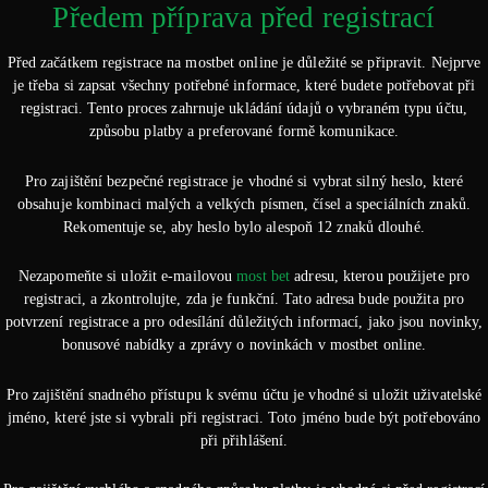
Předem příprava před registrací
Před začátkem registrace na mostbet online je důležité se připravit. Nejprve
je třeba si zapsat všechny potřebné informace, které budete potřebovat při
registraci. Tento proces zahrnuje ukládání údajů o vybraném typu účtu,
způsobu platby a preferované formě komunikace.
Pro zajištění bezpečné registrace je vhodné si vybrat silný heslo, které
obsahuje kombinaci malých a velkých písmen, čísel a speciálních znaků.
Rekomentuje se, aby heslo bylo alespoň 12 znaků dlouhé.
Nezapomeňte si uložit e-mailovou
most bet
adresu, kterou použijete pro
registraci, a zkontrolujte, zda je funkční. Tato adresa bude použita pro
potvrzení registrace a pro odesílání důležitých informací, jako jsou novinky,
bonusové nabídky a zprávy o novinkách v mostbet online.
Pro zajištění snadného přístupu k svému účtu je vhodné si uložit uživatelské
jméno, které jste si vybrali při registraci. Toto jméno bude být potřebováno
při přihlášení.