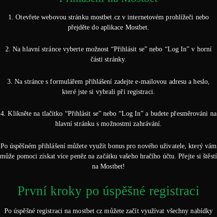
1. Otevřete webovou stránku mostbet.cz v internetovém prohlížeči nebo
přejděte do aplikace Mostbet.
2. Na hlavní stránce vyberte možnost “Přihlásit se” nebo “Log In” v horní
části stránky.
3. Na stránce s formulářem přihlášení zadejte e-mailovou adresu a heslo,
které jste si vybrali při registraci.
4. Klikněte na tlačítko “Přihlásit se” nebo “Log In” a budete přesměrováni na
hlavní stránku s možnostmi zahrávání.
Po úspěšném přihlášení můžete využít bonus pro nového uživatele, který vám
může pomoci získat více peněz na začátku vašeho hračího účtu. Přejte si štěstí
na Mostbet!
První kroky po úspěšné registraci
Po úspěšné registraci na mostbet cz můžete začít využívat všechny nabídky