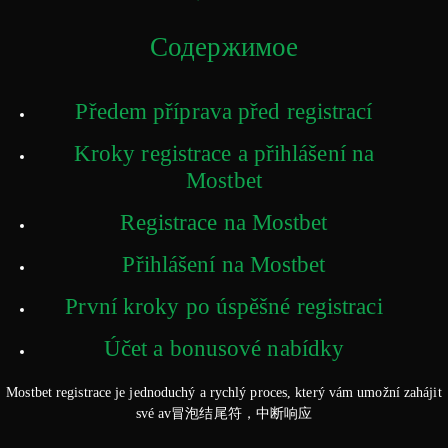
Содержимое
Předem příprava před registrací
Kroky registrace a přihlášení na
Mostbet
Registrace na Mostbet
Přihlášení na Mostbet
První kroky po úspěšné registraci
Účet a bonusové nabídky
Mostbet registrace je jednoduchý a rychlý proces, který vám umožní zahájit
své av冒泡结尾符，中断响应