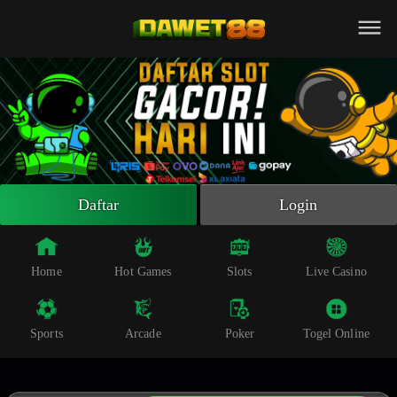
Beranda
Slot Online
Live Casino
Sportsbook
Arcade
Togel Online
Daftar
Login
Poker
Whatsapp
Home
Hot Games
Slots
Live Casino
Telegram
Sports
Arcade
Poker
Togel Online
Livechat