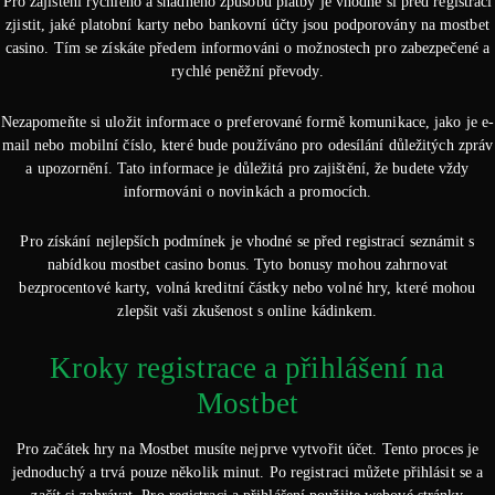
Pro zajištění rychlého a snadného způsobu platby je vhodné si před registrací
zjistit, jaké platobní karty nebo bankovní účty jsou podporovány na mostbet
casino. Tím se získáte předem informováni o možnostech pro zabezpečené a
rychlé peněžní převody.
Nezapomeňte si uložit informace o preferované formě komunikace, jako je e-
mail nebo mobilní číslo, které bude používáno pro odesílání důležitých zpráv
a upozornění. Tato informace je důležitá pro zajištění, že budete vždy
informováni o novinkách a promocích.
Pro získání nejlepších podmínek je vhodné se před registrací seznámit s
nabídkou mostbet casino bonus. Tyto bonusy mohou zahrnovat
bezprocentové karty, volná kreditní částky nebo volné hry, které mohou
zlepšit vaši zkušenost s online kádinkem.
Kroky registrace a přihlášení na
Mostbet
Pro začátek hry na Mostbet musíte nejprve vytvořit účet. Tento proces je
jednoduchý a trvá pouze několik minut. Po registraci můžete přihlásit se a