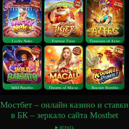
Lucky Neko
Fortune Tiger
Treasures of Aztec
Wild Bandito
Dreams of Macau
Rooster Rumble
Мостбет – онлайн казино и ставки
в БК – зеркало сайта Mostbet
▶️ ИГРАТЬ