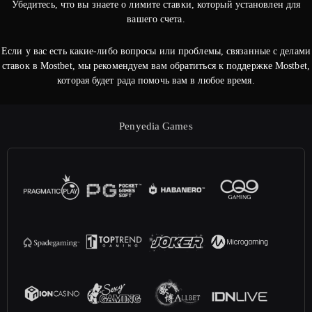
Убедитесь, что вы знаете о лимите ставки, который установлен для
вашего счета.
Если у вас есть какие-либо вопросы или проблемы, связанные с делами
ставок в Mostbet, мы рекомендуем вам обратиться к поддержке Mostbet,
которая будет рада помочь вам в любое время.
Penyedia Games