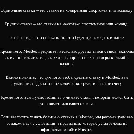
Одиночные ставки – это ставки на конкретный спортсмен или команду.
Группы ставок – это ставки на несколько спортсменов или команд.
Тотализатор – это ставка на то, что будет происходить в матче.
Кроме того, Mostbet предлагает несколько других типов ставок, включая
ставки на тотализатор, ставки на спорт и ставки на игры в онлайн-
казино.
Важно помнить, что для того, чтобы сделать ставку в Mostbet, вам
нужно иметь достаточное количество средств на ваше счету.
Кроме того, вам нужно помнить о лимите ставки, который может быть
установлен для вашего счета.
Если вы хотите узнать больше о ставках в Mostbet, мы рекомендуем вам
ознакомиться с условиями и правилами, которые установлены на
официальном сайте Mostbet.