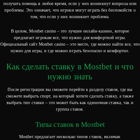
получать помощь в любое время, если у них возникнут вопросы или
проблемы. Это означает, что игроки могут играть без беспокойств о
том, что если у них возникнет проблема.
В целом, Mostbet casino – это лучшее онлайн-казино, которое
предлагает игрокам все, что нужно для комфортной игры.
Официальный сайт Mostbet casino – это место, где можно найти все, что
нужно для игры, и где можно играть безопасно и комфортно.
Как сделать ставку в Mostbet и что
нужно знать
После регистрации вы сможете перейти к разделу ставок, где вы
сможете выбрать спорт, на который хотите сделать ставку, а также
выбрать тип ставки – это может быть как одиночная ставка, так и
группа ставок.
Типы ставок в Mostbet
Mostbet предлагает несколько типов ставок, включая: