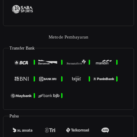
Metode Pembayaran
Transfer Bank
Pulsa