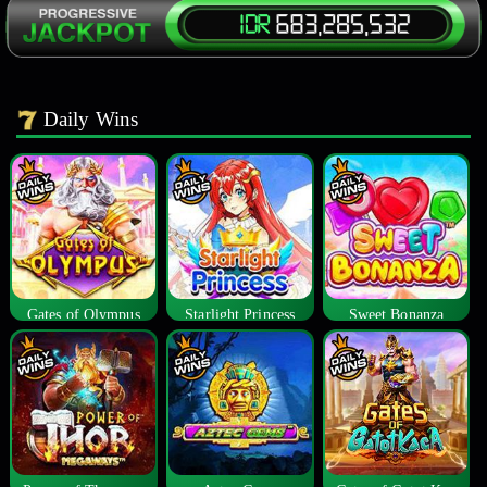
Daily Wins
Gates of Olympus
Starlight Princess
Sweet Bonanza