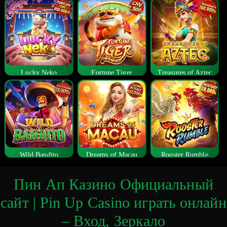
Lucky Neko
Fortune Tiger
Treasures of Aztec
Wild Bandito
Dreams of Macau
Rooster Rumble
Пин Ап Казино Официальный
сайт | Pin Up Casino играть онлайн
– Вход, Зеркало