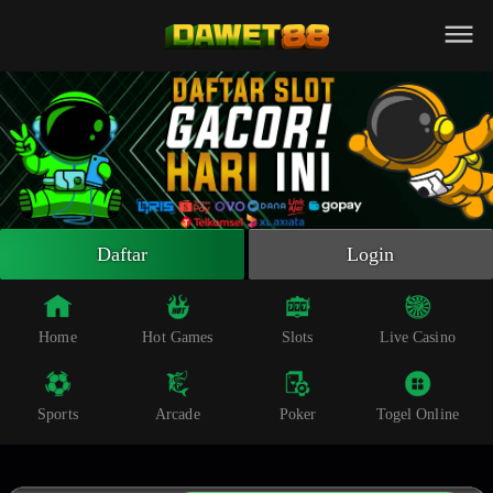
Beranda
Slot Online
Live Casino
Sportsbook
Arcade
Togel Online
Daftar
Login
Poker
Whatsapp
Home
Hot Games
Slots
Live Casino
Telegram
Sports
Arcade
Poker
Togel Online
Livechat