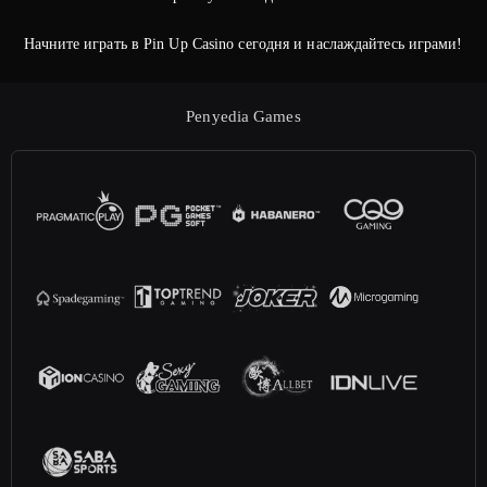
Начните играть в Pin Up Casino сегодня и наслаждайтесь играми!
Penyedia Games