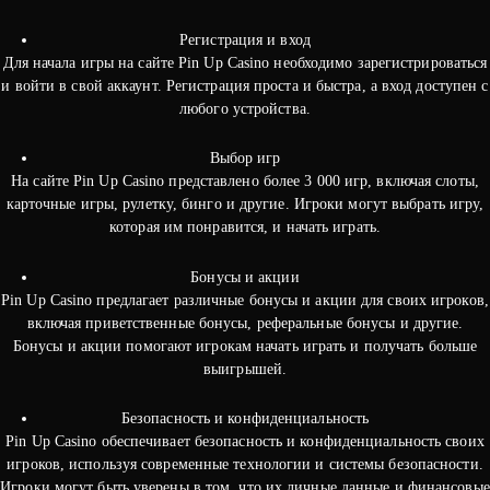
Регистрация и вход
Для начала игры на сайте Pin Up Casino необходимо зарегистрироваться
и войти в свой аккаунт. Регистрация проста и быстра, а вход доступен с
любого устройства.
Выбор игр
На сайте Pin Up Casino представлено более 3 000 игр, включая слоты,
карточные игры, рулетку, бинго и другие. Игроки могут выбрать игру,
которая им понравится, и начать играть.
Бонусы и акции
Pin Up Casino предлагает различные бонусы и акции для своих игроков,
включая приветственные бонусы, реферальные бонусы и другие.
Бонусы и акции помогают игрокам начать играть и получать больше
выигрышей.
Безопасность и конфиденциальность
Pin Up Casino обеспечивает безопасность и конфиденциальность своих
игроков, используя современные технологии и системы безопасности.
Игроки могут быть уверены в том, что их личные данные и финансовые