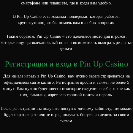
смартфоне или планшете, где и когда вам удобно.
В Pin Up Casino есть команда поддержки, которая работает
круглосуточно, чтобы помочь вам в любых вопросах.
Таким образом, Pin Up Casino – это идеальное место для игроков,
которые ищут развлекательный опыт и возможность выиграть реальные
деньги.
Регистрация и вход в Pin Up Casino
Для начала играть в Pin Up Casino, вам нужно зарегистрироваться на
официальном сайте казино. Регистрация проста и займет не более 5
минут. Вам нужно будет ввести некоторые сведения о себе, такие как
имя, фамилия, адрес электронной почты и пароль.
После регистрации вы получите доступ к личному кабинету, где можно
будет играть в различные игры, получать бонусы и следить за своим
счетом.