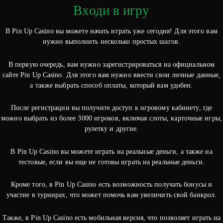
Входи в игру
В Pin Up Casino вы можете начать играть уже сегодня! Для этого вам
нужно выполнить несколько простых шагов.
В первую очередь, вам нужно зарегистрироваться на официальном
сайте Pin Up Casino. Для этого вам нужно ввести свои личные данные,
а также выбрать способ оплаты, который вам удобен.
После регистрации вы получите доступ к игровому кабинету, где
можно выбрать из более 3000 игроков, включая слоты, карточные игры,
рулетку и другие.
В Pin Up Casino вы можете играть на реальные деньги, а также на
тестовые, если вы еще не готовы играть на реальные деньги.
Кроме того, в Pin Up Casino есть возможность получать бонусы и
участие в турнирах, что может помочь вам увеличить свой банкрол.
Также, в Pin Up Casino есть мобильная версия, что позволяет играть на