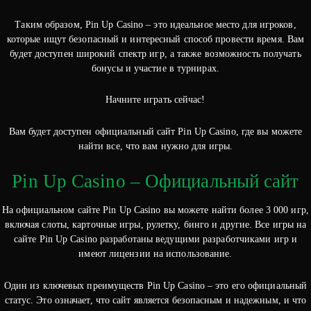
Таким образом, Pin Up Casino – это идеальное место для игроков,
которые ищут безопасный и интересный способ провести время. Вам
будет доступен широкий спектр игр, а также возможность получать
бонусы и участие в турнирах.
Начните играть сейчас!
Вам будет доступен официальный сайт Pin Up Casino, где вы можете
найти все, что вам нужно для игры.
Pin Up Casino – Официальный сайт
На официальном сайте Pin Up Casino вы можете найти более 3 000 игр,
включая слоты, карточные игры, рулетку, бинго и другие. Все игры на
сайте Pin Up Casino разработаны ведущими разработчиками игр и
имеют лицензии на использование.
Один из ключевых преимуществ Pin Up Casino – это его официальный
статус. Это означает, что сайт является безопасным и надежным, и что