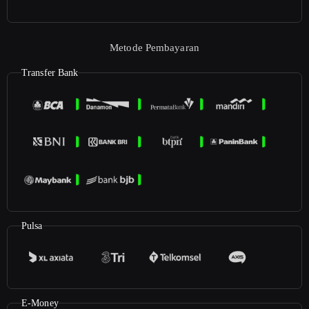
Metode Pembayaran
Transfer Bank
Pulsa
E-Money