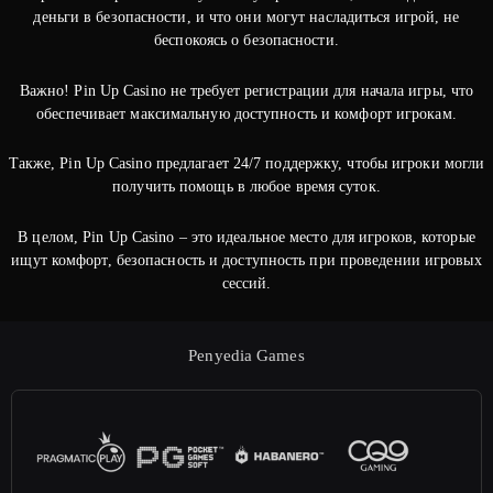
деньги в безопасности, и что они могут насладиться игрой, не
беспокоясь о безопасности.
Важно! Pin Up Casino не требует регистрации для начала игры, что
обеспечивает максимальную доступность и комфорт игрокам.
Также, Pin Up Casino предлагает 24/7 поддержку, чтобы игроки могли
получить помощь в любое время суток.
В целом, Pin Up Casino – это идеальное место для игроков, которые
ищут комфорт, безопасность и доступность при проведении игровых
сессий.
Penyedia Games