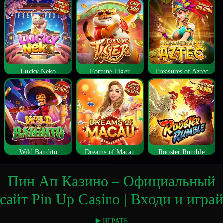
Lucky Neko
Fortune Tiger
Treasures of Aztec
Wild Bandito
Dreams of Macau
Rooster Rumble
Пин Ап Казино – Официальный
сайт Pin Up Casino | Входи и играй
▶️ ИГРАТЬ