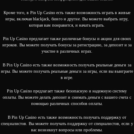
Кроме того, в Pin Up Casino есть также возможность играть в живые
игры, включая blackjack, бинго и другие. Вы можете выбрать игру,
которая вам понравится, и начать играть.
Pin Up Casino предлагает также различные бонусы и акции для своих
игроков. Вы можете получать бонусы за регистрацию, за депозит и за
участие в различных играх.
В Pin Up Casino есть также возможность получать реальные деньги за
игры. Вы можете получать реальные деньги за игры, если вы выиграете
в игре.
Pin Up Casino предлагает также безопасную и надежную систему
оплаты. Вы можете делать депозит и снимать деньги с вашего счета с
помощью различных способов оплаты.
В Pin Up Casino есть также возможность получать поддержку от
специалистов. Вы можете получать поддержку от специалистов, если у
вас возникнут вопросы или проблемы.