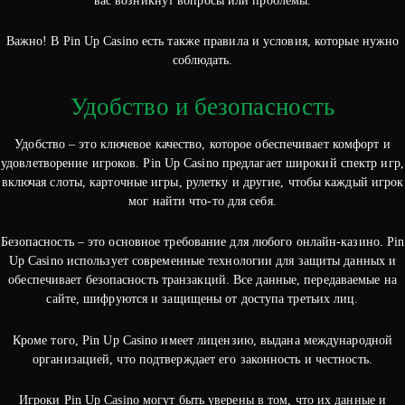
вас возникнут вопросы или проблемы.
Важно! В Pin Up Casino есть также правила и условия, которые нужно
соблюдать.
Удобство и безопасность
Удобство – это ключевое качество, которое обеспечивает комфорт и
удовлетворение игроков. Pin Up Casino предлагает широкий спектр игр,
включая слоты, карточные игры, рулетку и другие, чтобы каждый игрок
мог найти что-то для себя.
Безопасность – это основное требование для любого онлайн-казино. Pin
Up Casino использует современные технологии для защиты данных и
обеспечивает безопасность транзакций. Все данные, передаваемые на
сайте, шифруются и защищены от доступа третьих лиц.
Кроме того, Pin Up Casino имеет лицензию, выдана международной
организацией, что подтверждает его законность и честность.
Игроки Pin Up Casino могут быть уверены в том, что их данные и