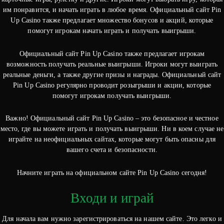
им понравится, и начать играть в любое время. Официальный сайт Pin
Up Casino также предлагает множество бонусов и акций, которые
помогут игрокам начать играть и получать выигрыши.
Официальный сайт Pin Up Casino также предлагает игрокам
возможность получать реальные выигрыши. Игроки могут выиграть
реальные деньги, а также другие призы и награды. Официальный сайт
Pin Up Casino регулярно проводит розыгрыши и акции, которые
помогут игрокам получать выигрыши.
Важно! Официальный сайт Pin Up Casino – это безопасное и честное
место, где вы можете играть и получать выигрыши. Ни в коем случае не
играйте на неофициальных сайтах, которые могут быть опасны для
вашего счета и безопасности.
Начните играть на официальном сайте Pin Up Casino сегодня!
Входи и играй
Для начала вам нужно зарегистрироваться на нашем сайте. Это легко и