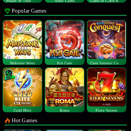
Power of Thor Megaways
Aztec Gems
Gates of Gatot Kaca
Popular Games
Mahjong Ways
Koi Gate
Gem Saviour Conquest
Gold Blitz
Roma
Fiery Sevens
Hot Games