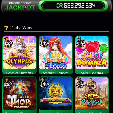
Daily Wins
Gates of Olympus
Starlight Princess
Sweet Bonanza