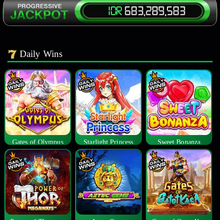
Daily Wins
Gates of Olympus
Starlight Princess
Sweet Bonanza