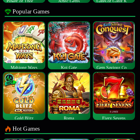
Power of Thor Megaways
Aztec Gems
Gates of Gatot Kaca
Popular Games
Mahjong Ways
Koi Gate
Gem Saviour Conquest
Gold Blitz
Roma
Fiery Sevens
Hot Games