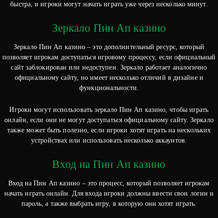
быстра, и игроки могут начать играть уже через несколько минут.
Зеркало Пин Ап казино
Зеркало Пин Ап казино – это дополнительный ресурс, который
позволяет игрокам доступаться игровому процессу, если официальный
сайт заблокирован или недоступен. Зеркало работает аналогично
официальному сайту, но имеет несколько отличий в дизайне и
функциональности.
Игроки могут использовать зеркало Пин Ап казино, чтобы играть
онлайн, если они не могут доступаться официальному сайту. Зеркало
также может быть полезно, если игроки хотят играть на нескольких
устройствах или использовать несколько аккаунтов.
Вход на Пин Ап казино
Вход на Пин Ап казино – это процесс, который позволяет игрокам
начать играть онлайн. Для входа игроки должны ввести свои логин и
пароль, а также выбрать игру, в которую они хотят играть.