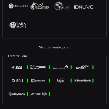
Metode Pembayaran
Transfer Bank