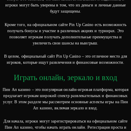
игроки могут быть уверены в том, что их деньги и личные данные
будут защищены.
Кроме того, на официальном сайте Pin Up Casino есть возможность
получать бонусы и участие в различных акциях и турнирах. Это
позволяет игрокам получать дополнительные преимущества и
увеличить свои шансы на выигрыш.
В целом, официальный сайт Pin Up Casino – это отличное место для
игроков, которые ищут развлечения и финансовые возможности.
Играть онлайн, зеркало и вход
Пин Ап казино – это популярная онлайн-игровая платформа, которая
предлагает игрокам широкий спектр развлекательных и финансовых
услуг. В этом разделе мы рассмотрим основные аспекты игры на Пин
Ап казино, включая зеркало и вход.
Для начала, игроки могут зарегистрироваться на официальном сайте
Пин Ап казино, чтобы начать играть онлайн. Регистрация проста и