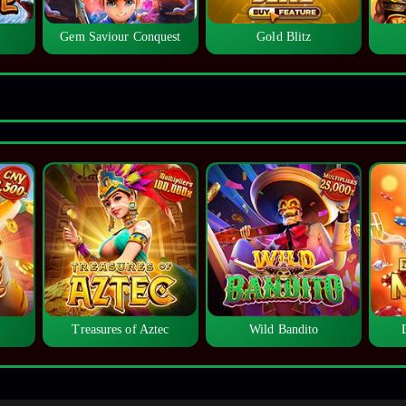
Gem Saviour Conquest
Gold Blitz
Treasures of Aztec
Wild Bandito