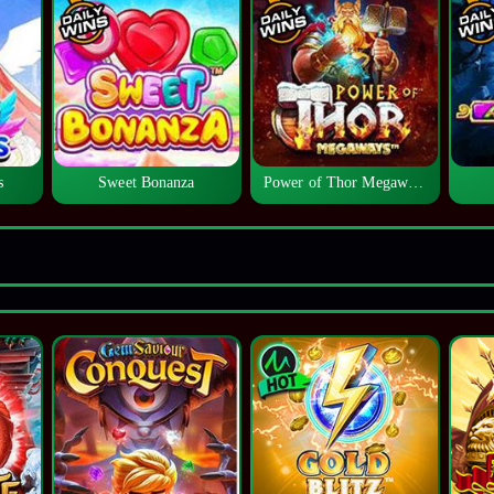
s
Sweet Bonanza
Power of Thor Megaways