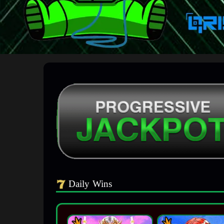
Daily Wins