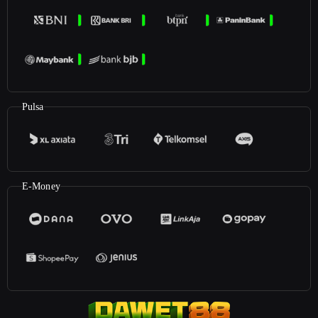
Pulsa
E-Money