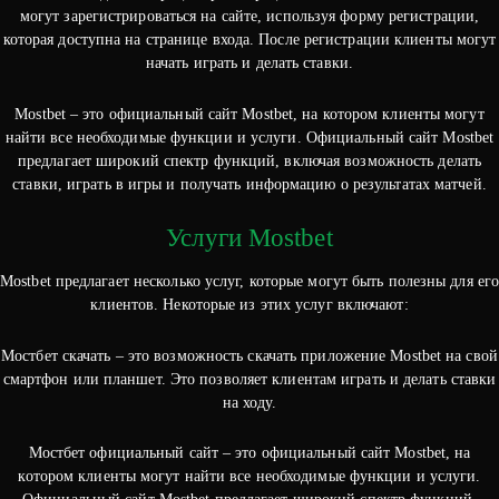
могут зарегистрироваться на сайте, используя форму регистрации,
которая доступна на странице входа. После регистрации клиенты могут
начать играть и делать ставки.
Mostbet – это официальный сайт Mostbet, на котором клиенты могут
найти все необходимые функции и услуги. Официальный сайт Mostbet
предлагает широкий спектр функций, включая возможность делать
ставки, играть в игры и получать информацию о результатах матчей.
Услуги Mostbet
Mostbet предлагает несколько услуг, которые могут быть полезны для ег
клиентов. Некоторые из этих услуг включают:
Мостбет скачать – это возможность скачать приложение Mostbet на свой
смартфон или планшет. Это позволяет клиентам играть и делать ставки
на ходу.
Мостбет официальный сайт – это официальный сайт Mostbet, на
котором клиенты могут найти все необходимые функции и услуги.