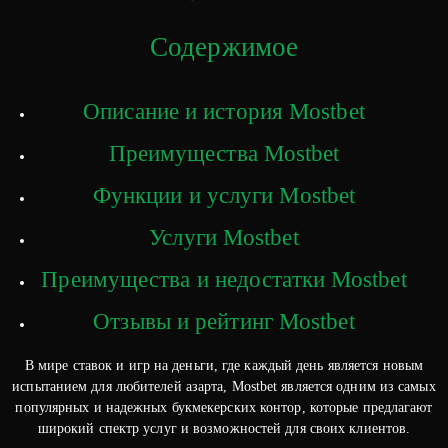
Содержимое
Описание и история Mostbet
Преимущества Mostbet
Функции и услуги Mostbet
Услуги Mostbet
Преимущества и недостатки Mostbet
Отзывы и рейтинг Mostbet
В мире ставок и игр на деньги, где каждый день является новым
испытанием для любителей азарта, Mostbet является одним из самых
популярных и надежных букмекерских контор, которые предлагают
широкий спектр услуг и возможностей для своих клиентов.