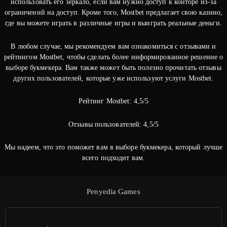
использовать его зеркало, если вам нужно доступ к конторе из-за
ограничений на доступ. Кроме того, Mostbet предлагает свою казино,
где вы можете играть в различные игры и выиграть реальные деньги.
В любом случае, мы рекомендуем вам ознакомиться с отзывами и
рейтингом Mostbet, чтобы сделать более информированное решение о
выборе букмекера. Вам также может быть полезно прочитать отзывы
других пользователей, которые уже используют услуги Mostbet.
Рейтинг Mostbet: 4,5/5
Отзывы пользователей: 4,5/5
Мы надеем, что это поможет вам в выборе букмекера, который лучше
всего подходит вам.
Penyedia Games