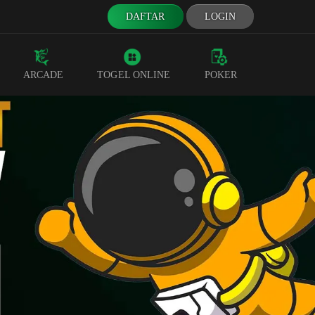
DAFTAR
LOGIN
ARCADE
TOGEL ONLINE
POKER