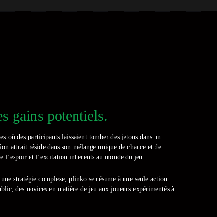
es gains potentiels.
ées où des participants laissaient tomber des jetons dans un
Son attrait réside dans son mélange unique de chance et de
e l’espoir et l’excitation inhérents au monde du jeu.
t une stratégie complexe, plinko se résume à une seule action :
public, des novices en matière de jeu aux joueurs expérimentés à