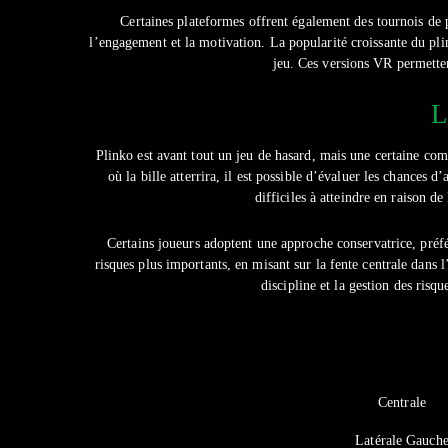
Certaines plateformes offrent également des tournois de p
l’engagement et la motivation. La popularité croissante du pl
jeu. Ces versions VR permetten
L
Plinko est avant tout un jeu de hasard, mais une certaine comp
où la bille atterrira, il est possible d’évaluer les chances d
difficiles à atteindre en raison de
Certains joueurs adoptent une approche conservatrice, préfé
risques plus importants, en misant sur la fente centrale dans l
discipline et la gestion des risq
Centrale
Latérale Gauch