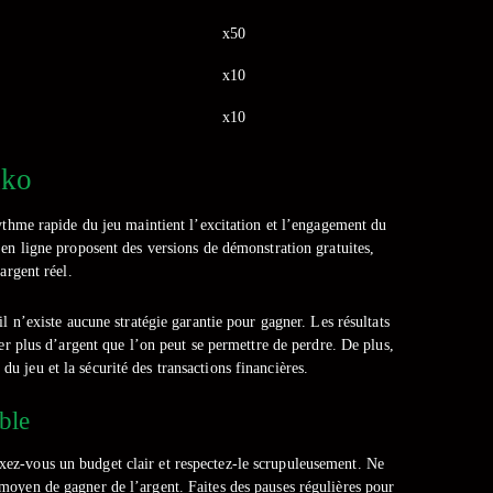
x50
x10
x10
nko
rythme rapide du jeu maintient l’excitation et l’engagement du
en ligne proposent des versions de démonstration gratuites,
argent réel.
il n’existe aucune stratégie garantie pour gagner. Les résultats
ser plus d’argent que l’on peut se permettre de perdre. De plus,
du jeu et la sécurité des transactions financières.
ble
ixez-vous un budget clair et respectez-le scrupuleusement. Ne
oyen de gagner de l’argent. Faites des pauses régulières pour