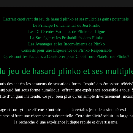
Lattrait captivant du jeu de hasard plinko et ses multiples gains potentiels.
Le Principe Fondamental du Jeu Plinko
Les Différentes Variantes de Plinko en Ligne
La Stratégie et les Probabilités dans Plinko
Les Avantages et les Inconvénients de Plinko
Conseils pour une Expérience de Plinko Responsable
Quels sont les Facteurs à Considérer pour Choisir une Plateforme Plinko?
du jeu de hasard plinko et ses multipl
uis des années les amateurs de sensations fortes. Inspiré des émissions télévis
ne aujourd’hui sous forme numérique, offrant une expérience accessible à tous. 
lité d’un gain inattendu. Ce jeu, bien plus qu’un simple divertissement, incarn
ssage et son rythme effréné. Contrairement à certains jeux de casino nécessitan
une case offrant une récompense substantielle. Cette simplicité séduit un large 
la recherche d’une expérience ludique rapide et divertissante.