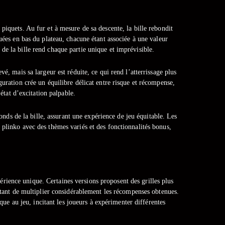
piquets. Au fur et à mesure de sa descente, la bille rebondit
tuées en bas du plateau, chacune étant associée à une valeur
te de la bille rend chaque partie unique et imprévisible.
vé, mais sa largeur est réduite, ce qui rend l’atterrissage plus
guration crée un équilibre délicat entre risque et récompense,
tat d’excitation palpable.
nds de la bille, assurant une expérience de jeu équitable. Les
plinko avec des thèmes variés et des fonctionnalités bonus,
érience unique. Certaines versions proposent des grilles plus
ettant de multiplier considérablement les récompenses obtenues.
ue au jeu, incitant les joueurs à expérimenter différentes