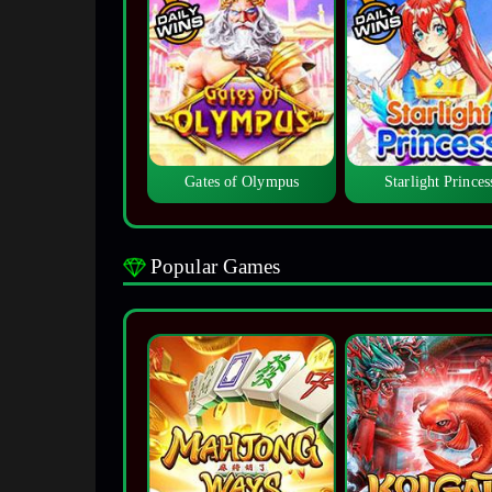
Gates of Olympus
Starlight Princes
Popular Games