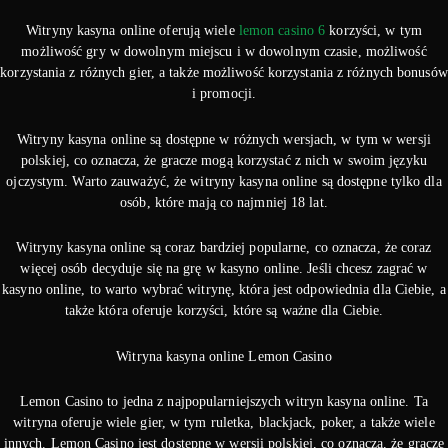
Witryny kasyna online oferują wiele
lemon casino 6
korzyści, w tym
możliwość gry w dowolnym miejscu i w dowolnym czasie, możliwość
korzystania z różnych gier, a także możliwość korzystania z różnych bonusów
i promocji.
Witryny kasyna online są dostępne w różnych wersjach, w tym w wersji
polskiej, co oznacza, że gracze mogą korzystać z nich w swoim języku
ojczystym. Warto zauważyć, że witryny kasyna online są dostępne tylko dla
osób, które mają co najmniej 18 lat.
Witryny kasyna online są coraz bardziej popularne, co oznacza, że coraz
więcej osób decyduje się na grę w kasyno online. Jeśli chcesz zagrać w
kasyno online, to warto wybrać witrynę, która jest odpowiednia dla Ciebie, a
także która oferuje korzyści, które są ważne dla Ciebie.
Witryna kasyna online Lemon Casino
Lemon Casino to jedna z najpopularniejszych witryn kasyna online. Ta
witryna oferuje wiele gier, w tym ruletka, blackjack, poker, a także wiele
innych. Lemon Casino jest dostępne w wersji polskiej, co oznacza, że gracze