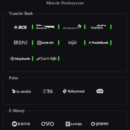
Metode Pembayaran
Transfer Bank
Pulsa
E-Money