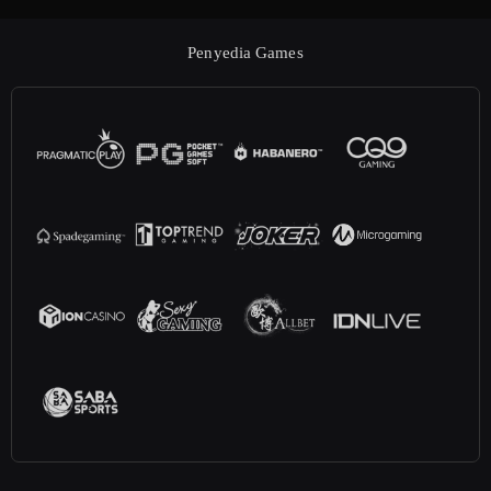
Penyedia Games