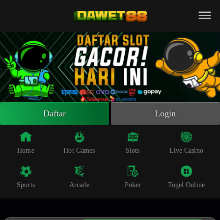
Beranda
Slot Online
Live Casino
Sportsbook
Arcade
Togel Online
Daftar
Login
Poker
Whatsapp
Home
Hot Games
Slots
Live Casino
Telegram
Sports
Arcade
Poker
Togel Online
Livechat