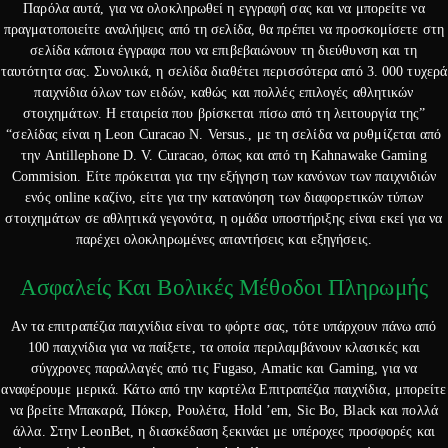
Παρόλα αυτά, για να ολοκληρωθεί η εγγραφή σας και να μπορείτε να
πραγματοποιείτε αναλήψεις από τη σελίδα, θα πρέπει να προσκομίσετε στη
σελίδα κάποια έγγραφα που να επιβεβαιώνουν τη διεύθυνση και τη
ταυτότητα σας. Συνολικά, η σελίδα διαθέτει περισσότερα από 3. 000 τυχερά
παιχνίδια όλων των ειδών, καθώς και πολλές επιλογές αθλητικών
στοιχημάτων. Η εταιρεία που βρίσκεται πίσω από τη λειτουργία της”
“σελίδας είναι η Leon Curacao N. Versus., με τη σελίδα να ρυθμίζεται από
την Antillephone D. V. Curacao, όπως και από τη Kahnawake Gaming
Commision. Είτε πρόκειται για την εξήγηση των κανόνων των παιχνιδιών
ενός online καζίνο, είτε για την κατανόηση των διαφορετικών τύπων
στοιχημάτων σε αθλητικά γεγονότα, η ομάδα υποστήριξης είναι εκεί για να
παρέχει ολοκληρωμένες απαντήσεις και εξηγήσεις.
Ασφαλείς Και Βολικές Μέθοδοι Πληρωμής
Αν τα επιτραπέζια παιχνίδια είναι το φόρτε σας, τότε υπάρχουν πάνω από
100 παιχνίδια για να παίξετε, τα οποία περιλαμβάνουν κλασικές και
σύγχρονες παραλλαγές από τις Fugaso, Amatic και Gaming, για να
αναφέρουμε μερικά. Κάτω από την καρτέλα Επιτραπέζια παιχνίδια, μπορείτε
να βρείτε Μπακαρά, Πόκερ, Ρουλέτα, Hold ’em, Sic Bo, Black και πολλά
άλλα. Στην LeonBet, η διασκέδαση ξεκινάει με υπέροχες προσφορές και