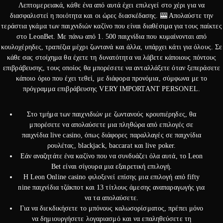
Λεπτομερειακά, κάθε ένα από αυτά έχει επιλεγεί στο χέρι για να
διασφαλιστεί η ποιότητα και οι ώρες διασκέδασης. 🎰 Απολαύστε την
τεράστια γκάμα των παιχνιδιών καζίνο που είναι διαθέσιμα για τους παίκτες
στο LeonBet. Με πάνω από 1. 500 παιχνίδια που κυμαίνονται από
κουλοχέρηδες, τραπέζια μέχρι ζωντανά και άλλα, υπάρχει κάτι για όλους. Σε
κάθε σας στοίχημα θα έχετε τη δυνατότητα να λάβετε κάποιους πόντους
επιβράβευσης, τους οποίος θα μπορέσετε να ανταλλάξετε όταν ξεπεράσετε
κάποιο όριο που έχει τεθεί, με διάφορα προνόμια, σύμφωνα με το
πρόγραμμα επιβράβευσης VERY IMPORTANT PERSONEL.
Στο τμήμα των παιχνιδιών με ζωντανούς κρουπιέρηδες, θα
μπορέσετε να απολαύσετε μια πληθώρα από επιλογές σε
παιχνίδια live casino, όπως διάφορες παραλλαγές σε παιχνίδια
ρουλέτας, blackjack, baccarat και live poker.
Εάν αναζητάτε ένα καζίνο που να συνδυάζει όλα αυτά, το Lеоn
Bеt είναι σίγουρα μια εξαιρετική επιλογή.
Η Leon Online casino φιλοξενεί επίσης μια επιλογή από fifty
nine παιχνίδια τζάκποτ και 13 τίτλους άμεσης αναπαραγωγής για
να τα απολαύσετε.
Για να διεκδικήσετε το μπόνους καλωσορίσματος, πρέπει μόνο
να δημιουργήσετε λογαριασμό και να επαληθεύσετε τη