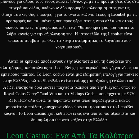
μπόνους γιά όλους τους νέους παίκτες! Ανάλογα με τις προτιμήσεις σας στα
τυχερά παιχνίδια, υπάρχουν δύο προφορές καλοσορίσματος για τις
στοιχηματικές σας επιλογές ή για το ονλινε καζίνο. Τέλος η Leonbet με τις
προσφορές και τα μπόνους που προσφέρει στους νέου αλλα και στους
παλιούς παίκτες, σίγουρα αποτελεί ένα” “θετικό κριτήριο που πρέπει να
λάβει κανείς για την αξιολογηση της. Η ιστοσελίδα της Leonbet είναι
απόλυτα συμβατή με όλες τα κινητά ανεξαρτήτως το λογισμικό που
χρησιμοποιούν.
Αυτές οι κριτικές αποδεικνύουν την αξιοπιστία και τη διαφάνεια της
πλατφόρμας, καθιστώντας το Lеоn Bеt gr μια ασφαλή επιλογή για νέους και
έμπειρους παίκτες. Το Leon καζίνο είναι μια εξαιρετική επιλογή για παίκτες
στην Ελλάδα, ενώ το SlotsPalace είναι επίσης μια αξιόλογη εναλλακτική.
Αξίζει επίσης να δοκιμάσετε παιχνίδια τζάκποτ από την Playson, όπως το
Royal Coins Carry” “and Win και το Vikings Gods – που έρχεται με 97%
RTP. Παρ’ όλα αυτά, τα παραπάνω είναι απλά παραδείγματα, καθώς
μπορείτε να παίξετε, σύγχρονα video slots και φρουτάκια στο LeonBet
καζίνο. Το Leon Casino έχει καθιερωθεί ως ένα από τα πιο αξιόπιστα και
δημοφιλή on the web καζίνο στην Ελλάδα.
Leon Casino: Ένα Από Τα Καλύτερα