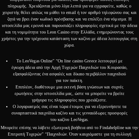
πληρωμής. Χρειάζονται μόνο λίγα λεπτά για να εγγραφείτε, καθώς ο
χειριστής θέλει απλώς να μάθει το email ή τον αριθμό τηλεφώνου σας και
ζητά να βρει έναν κωδικό πρόσβασης και να επιλέξει ένα νόμισμα. Η
ιστοσελίδα μας ερευνά και παρουσιάζει πληροφορίες σχετικά με την άδεια
και τη νομιμότητα του Leon Casino στην Ελλάδα, ενημερώνοντας τους
χρήστες για την τρέχουσα κατάσταση των καζίνο με άδεια λειτουργίας στη
χώρα.
Το LeoVegas Online” “On line casino Greece λειτουργεί με
έγκυρη άδεια από την Αρχή Τυχερών Παιχνιδιών του Κουρασάο,
εξασφαλίζοντας ένα ασφαλές και δίκαιο περιβάλλον παιχνιδιού
για τον παίκτη.
Επιπλέον, διαθέτουμε μια εκτενή βάση γνώσεων και συχνές
ερωτήσεις στην ιστοσελίδα μας, ώστε να μπορείτε να βρείτε
γρήγορα τις πληροφορίες που χρειάζεστε.
Ο λογαριασμός σας είναι τώρα έτοιμος για να εξερευνήσετε τα
συναρπαστικά παιχνίδια καζίνο και τις γενναιόδωρες προσφορές
του καζίνο LeoVegas.
Μπορείτε επίσης να λάβετε εξωτερική βοήθεια από το Findahelpline και την
Επιτροπή Τυχερών” “Παιχνιδιών. Όταν καυχιόμαστε για τη συλλογή