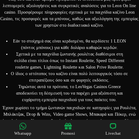
λεπτομερείς αξιολογήσεις και συγκριτικές αναλύσεις για το Leon On line
casino. Προσφέρουμε πληροφορίες σχετικά με τα παιχνίδια καζίνο Leon
Casino, τις προσφορές και τα μπόνους, καθώς και αξιολόγηση της εμπειρίας
των χρηστών στο διαδικτυακό καζίνο.
Εάν το στοίχημά σας είναι κερδισμένο, θα κερδίσετε 1 LEON
(πόντος μπόνους) για κάθε δολάριο καθαρών κερδών.
Σχετικά με τα παιχνίδια ζωντανής ρουλέτας διαθέσιμοι στη
σελίδα είναι τίτλοι όπως το Instant Roulette, Speed Different
roulette games, Lightning Roulette και Salon Prive Roulette.
Ο ίδιος ο ιστότοπος του καζίνο είναι πολύ λειτουργικός τόσο σε
επιτραπέζιους όσο και σε φορητές εκδόσεις.
Τηρώντας αυτά τα πρότυπα, το LeoVegas Casinos Greece
αποδεικνύει τη δέσμευσή του να παρέχει μια αξιόπιστη και
ευχάριστη εμπειρία παιχνιδιού για τους παίκτες του.
Έχουν χωρίσει το τμήμα ζωντανών παιχνιδιών σε κατηγορίες για Ρουλέτα,
Μπλάκτζακ, Drop & Wins, Video game Shows, Μπακαρά και Πόκερ, ενώ
ένα πλαίσιο αναζήτησης καθιστά εύκολη τη γρήγορη εύρεση οποιουδήποτε
ζωντανού παιχνιδιού. Η ιστοσελίδα εστιάζει στις δυνατότητες πληρωμών
Whatsapp
Promosi
Livechat
και αναλήψεων που προσφέρει το Leon Casino, συμπεριλαμβανομένων των