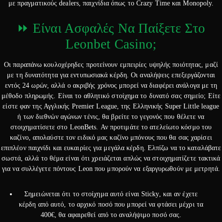
με πραγματικούς dealers, παιχνίδια όπως το Crazy Time και Monopoly.
⏩ Είναι Ασφαλές Να Παίξετε Στο
Leonbet Casino;
Οι παραπάνω κουλοχέρηδες προτείνουν εμπειρίες υψηλής ποιότητας, μαζί
με τη δυνατότητα για εντυπωσιακά κέρδη. Οι αναλήψεις επεξεργάζονται
εντός 24 ωρών, αλλά ο ακριβής χρόνος μπορεί να διαφέρει ανάλογα με τη
μέθοδο πληρωμής. Είναι το αθλητικό στοίχημα το δυνατό σας σημείο; Είτε
είστε φαν της Αγγλικής Premier League, της Ελληνικής Super Little league
ή των διεθνών αγώνων τένις, θα βρείτε το γεγονός που θέλετε να
στοιχηματίσετε στο LeonBets. Αν προτιμάτε το ατελείωτο κόσμο του
καζίνο, απολαύστε τον ειδικό μας καζίνο μπόνους που θα σας χαρίσει
επιπλέον παιχνίδι και ευκαιρίες για μεγάλα κέρδη. Ελπίζω να το καταλάβατε
σωστά, αλλά το θέμα είναι ότι χρειάζεται απλώς να στοιχηματίζετε τακτικά
για να συλλέγετε πόντους Leon που μπορούν να εξαργυρωθούν με μετρητά.
Σημειώνεται ότι το στοίχημα αυτό είναι Sticky, και αν έχετε
κέρδη από αυτό, το αρχικό ποσό που μπορεί να φτάσει μέχρι τα
400€, θα αφαιρεθεί από το αναλήψιμο ποσό σας.