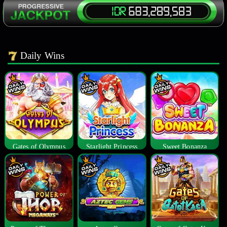
Daily Wins
Gates of Olympus
Starlight Princess
Sweet Bonanza