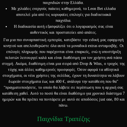
παιχνιδιών στην Ελλάδα.
Με χιλιάδες ενεργούς παίκτες καθημερινά, το Lеоn Bеt ελλαδα
αποτελεί μία από τις κορυφαίες επιλογές για διαδικτυακά
παιχνίδια.
Η διαδικασία αυτή εξασφαλίζει ότι ο λογαριασμός σας είναι
αυθεντικός και προστατεύει από απάτες.
Για μια πιο συναρπαστική εμπειρία, κατεβάστε την ειδική μας εφαρμογή
κινητού και απελευθερώστε όλα αυτά τα μοναδικά extras ανταμοιβής. Οι
επιλογές πληρωμής που παρέχονται είναι επαρκείς, ενώ η υποστήριξη
πελατών λειτουργεί καλά και είναι διαθέσιμη για τον χρήστη ανά πάσα
στιγμή. Ακόμα, διαθέσιμη είναι μια σειρά από Drop & Wins, ο τροχός της
τύχης και άλλες καθημερινές προσφορές. Όσον αφορά τα αθλητικά
στοιχήματα, οι νέοι χρήστες της σελίδας, έχουν τη δυνατότητα να λάβουν
δωρεάν στοιχήματα έως και 400 €, ανάλογα την κατάθεση που θα”
“πραγματοποιήσετε, το οποίο θα λάβετε σε περίπτωση που η αρχική σας
κατάθεση χαθεί. Αυτό το ποσό θα είναι διαθέσιμο για χρονικό διάστημα 7
ημερών και θα πρέπει να ποντάρετε με αυτό σε αποδόσεις just one, 80 και
πάνω.
Παιχνίδια Τραπέζης