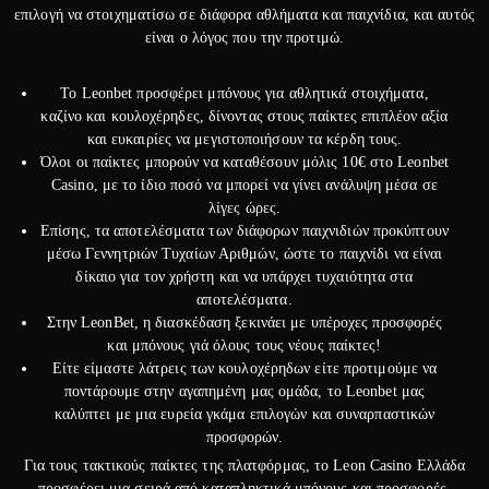
επιλογή να στοιχηματίσω σε διάφορα αθλήματα και παιχνίδια, και αυτός
είναι ο λόγος που την προτιμώ.
Το Leonbet προσφέρει μπόνους για αθλητικά στοιχήματα,
καζίνο και κουλοχέρηδες, δίνοντας στους παίκτες επιπλέον αξία
και ευκαιρίες να μεγιστοποιήσουν τα κέρδη τους.
Όλοι οι παίκτες μπορούν να καταθέσουν μόλις 10€ στο Leonbet
Casino, με το ίδιο ποσό να μπορεί να γίνει ανάλυψη μέσα σε
λίγες ώρες.
Επίσης, τα αποτελέσματα των διάφορων παιχνιδιών προκύπτουν
μέσω Γεννητριών Τυχαίων Αριθμών, ώστε το παιχνίδι να είναι
δίκαιο για τον χρήστη και να υπάρχει τυχαιότητα στα
αποτελέσματα.
Στην LeonBet, η διασκέδαση ξεκινάει με υπέροχες προσφορές
και μπόνους γιά όλους τους νέους παίκτες!
Είτε είμαστε λάτρεις των κουλοχέρηδων είτε προτιμούμε να
ποντάρουμε στην αγαπημένη μας ομάδα, το Leonbet μας
καλύπτει με μια ευρεία γκάμα επιλογών και συναρπαστικών
προσφορών.
Για τους τακτικούς παίκτες της πλατφόρμας, το Leon Casino Ελλάδα
προσφέρει μια σειρά από καταπληκτικά μπόνους και προσφορές.