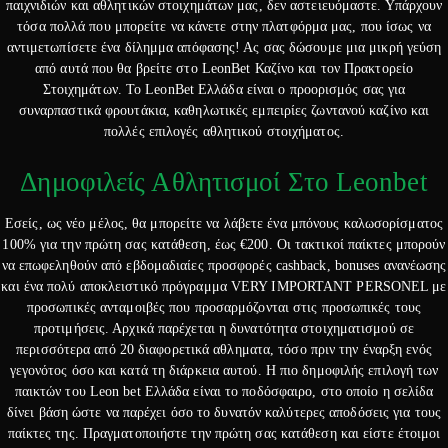
παιχνιδιών και αθλητικών στοιχημάτων μας, δεν αστειευόμαστε. Υπάρχουν
τόσα πολλά που μπορείτε να κάνετε στην πλατφόρμα μας, που ίσως να
αντιμετωπίσετε ένα δίλημμα απόφασης! Ας σας δώσουμε μια μικρή γεύση
από αυτά που θα βρείτε στο LeonBet Καζίνο και τον Πρακτορείο
Στοιχημάτων. Το LeonBet Ελλάδα είναι ο προορισμός σας για
συναρπαστικά φρουτάκια, καθηλωτικές εμπειρίες ζωντανού καζίνο και
πολλές επιλογές αθλητικού στοιχήματος.
Δημοφιλείς Αθλητισμοί Στο Leonbet
Εσείς, ως νέο μέλος, θα μπορείτε να λάβετε ένα μπόνους καλωσορίσματος
100% για την πρώτη σας κατάθεση, έως €200. Οι τακτικοί παίκτες μπορούν
να επωφεληθούν από εβδομαδιαίες προσφορές cashback, bonuses ανανέωσης
και ένα πολύ αποκλειστικό πρόγραμμα VERY IMPORTANT PERSONEL με
προσωπικές ανταμοιβές που προσαρμόζονται στις προσωπικές τους
προτιμήσεις. Αρχικά παρέχεται η δυνατότητα στοιχηματισμού σε
περισσότερα από 20 διαφορετικά αθληματα, τόσο πριν την έναρξη ενός
γεγονότος όσο και κατά τη διάρκεια αυτού. Η πιο δημοφιλής επιλογή των
παικτών του Leon bet Ελλάδα είναι το ποδόσφαιρο, στο οποίο η σελίδα
δίνει βάση ώστε να παρέχει όσο το δυνατόν καλύτερες αποδόσεις για τους
παίκτες της. Πραγματοποιήστε την πρώτη σας κατάθεση και είστε έτοιμοι