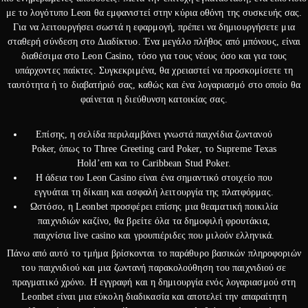
με το λογότυπο Leon θα εμφανιστεί στην κύρια οθόνη της συσκευής σας.
Για να λειτουργήσει σωστά η εφαρμογή, πρέπει να δημιουργήσετε μια
σταθερή σύνδεση στο Διαδίκτυο. Ένα μεγάλο πλήθος από μπόνους, είναι
διαθέσιμα στο Leon Casino, τόσο για τους νέους όσο και για τους
υπάρχοντες παίκτες. Συγκεκριμένα, θα χρειαστεί να προσκομίσετε τη
ταυτότητα ή το διαβατήριό σας, καθώς και ένα λογαριασμό στο οποίο θα
φαίνεται η διεύθυνση κατοικίας σας.
Επίσης, η σελίδα περιλαμβάνει γνωστά παιχνίδια ζωντανού
Poker, όπως το Three Greeting card Poker, το Supreme Texas
Hold’em και το Caribbean Stud Poker.
Η άδεια του Leon Casino είναι ένα σημαντικό στοιχείο που
εγγυάται τη δίκαιη και ασφαλή λειτουργία της πλατφόρμας.
Ωστόσο, η Leonbet προσφέρει επίσης μια θεαματική ποικιλία
παιχνιδιών καζίνο, θα βρείτε όλα τα δημοφιλή φρουτάκια,
παιχνίσια live casino και γρουπιέριδες που μιλούν ελληνικά.
Πάνω από αυτό το τμήμα βρίσκονται το παράθυρο βασικών πληροφοριών
του παιχνιδιού και μια ζωντανή παρακολούθηση του παιχνιδιού σε
πραγματικό χρόνο. Η εγγραφή και η δημιουργία ενός λογαριασμού στη
Leonbet είναι μια εύκολη διαδικασία και αποτελεί την απαραίτητη