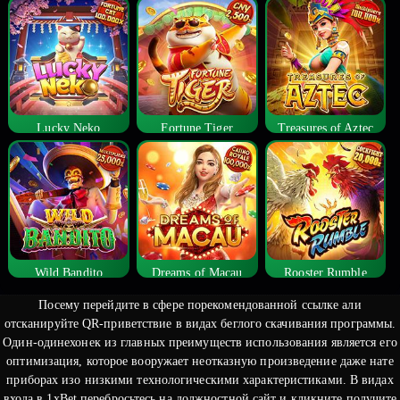
Lucky Neko
Fortune Tiger
Treasures of Aztec
Wild Bandito
Dreams of Macau
Rooster Rumble
Посему перейдите в сфере порекомендованной ссылке али
отсканируйте QR-приветствие в видах беглого скачивания программы.
Один-одинехонек из главных преимуществ использования является его
оптимизация, которое вооружает неотказную произведение даже нате
приборах изо низкими технологическими характеристиками. В видах
входа в 1xBet перебросьтесь на должностной сайт и кликните получите