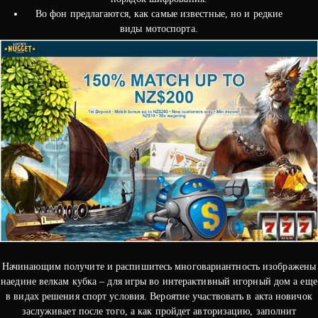
Во фон предлагаются, как самые известные, но и редкие
виды мотоспорта.
Начинающим получите и распишитесь многовариантность изображены
наедине велкам кубка – для игры во интерактивный игорный дом а еще
в видах решения спорт условия. Вероятие участвовать в акта новичок
заслуживает после того, а как пройдет авторизацию, заполнит