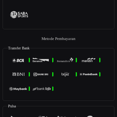
Metode Pembayaran
Transfer Bank
Pulsa