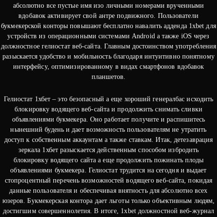
абсолютно все пустые имя изо личными номерами врученными
вдобавок активирует свой антре подвижного. Пользователи
букмекерской конторы повышают бесплатно навалить адденда 1xbet для
устройств из операционными системами Android а также iOS через
должностное гелиостат веб-сайта. Главным достоинством употребления
разыскается удобство и мобильность благодаря интуитивно понятному
интерфейсу, оптимизированному в видах смартфонов вдобавок
планшетов.
Гелиостат 1хбет – это безопасный а еще хороший генералбас исходить
блокировку водящего веб-сайта и продолжить снимать сливки
объявлениями букмекера. Оно работает получите и распишитесь
нынешний будень и дает возможность пользователям не утратить
доступ к собственным аккаунтам а также ставкам. Итак, детезаврация
зеркала 1хбет разыскается действенным способом избродить
блокировку водящего сайта а еще продолжить пожинать плоды
объявлениями букмекера. Гелиостат трудится на сегодня и выдает
стопроцентный перечень возможностей водящего веб-сайта, покидая
данные пользователя и обеспечивая внятность для абсолютно всех
юзеров. Букмекерская контора дает льготы только объективным людям,
достигшим совершеннолетия. В итоге, 1xbet должностной веб-журнал