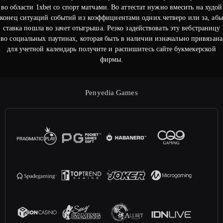
во области 1xbet со спорт матчами. Во аттестат нужно вмесить на худой
конец ситуаций событий из коэффициентами одних.четверо или за, абы
ставка пошла во зачет отыгрыша. Резко задействовать эту вебстраницу
во социальных паутинах, которая быть в наличии изначально привязана
для учетной календарь получите и распишитесь сайте букмекерской
фирмы.
Penyedia Games