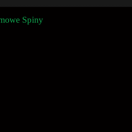
armowe Spiny