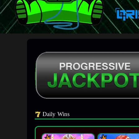
Daily Wins