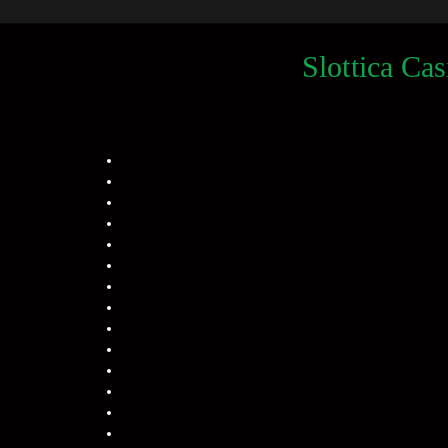
Slottica Ca