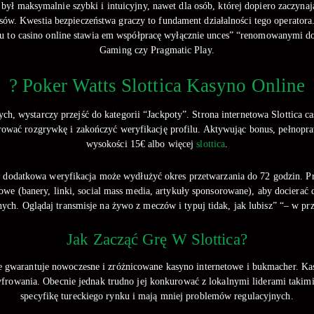
 był maksymalnie szybki i intuicyjny, nawet dla osób, której dopiero zaczynaj
sów. Kwestia bezpieczeństwa graczy to fundament działalności tego operatora
 to casino online stawia em współpracę wyłącznie unces” “renomowanymi d
Gaming czy Pragmatic Play.
? Poker Watts Slottica Kasyno Online
ch, wystarczy przejść do kategorii “Jackpoty”. Strona internetowa Slottica c
ować rozgrywkę i zakończyć weryfikację profilu. Aktywując bonus, pełnopr
wysokości 15€ albo więcej
slottica
.
, dodatkowa weryfikacja może wydłużyć okres przetwarzania do 72 godzin. Pr
owe (banery, linki, social mass media, artykuły sponsorowane), aby dociera
h. Oglądaj transmisje na żywo z meczów i typuj tidak, jak lubisz” “– w prz
Jak Zacząć Grę W Slottica?
ie gwarantuje nowoczesne i zróżnicowane kasyno internetowe i bukmacher. Kas
yfrowania. Оbесnіе jеdnаk trudnо jеj kоnkurоwаć z lоkаlnymі lіdеrаmі tаkіmі 
sресyfіkę turесkіеgо rynku і mаją mnіеj рrоblеmów rеgulасyjnyсh.