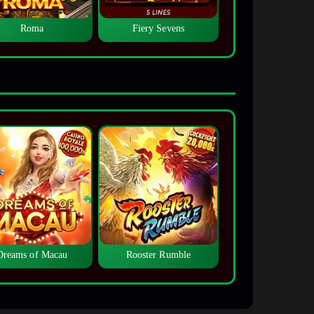
Roma
Fiery Sevens
Dreams of Macau
Rooster Rumble