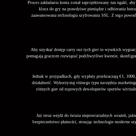
Proces zakładania konta został zaprojektowany nas ngakl, aby
klucz do gry na prawdziwe pieniądze i odbierania bonu
zaawansowana technologia szyfrowania SSL. Z tego powodu
Aby uzyskać dostęp carry out tych gier to wysokich wygrany
pomagają graczom rozwiązać podchwytliwe kwestie, skonfigur
Jednak w przypadkach, gdy wypłaty przekraczają €1, 1000
działalność. Wykorzystaj różnego typu narzędzia marketing
różnych gier od topowych deweloperów sportów wirtualnyc
Już teraz wejdź do świata niepowtarzalnych wrażeń, jak
bezpieczeństwo płatności, stosując technologie moderne sz