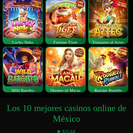
Lucky Neko
Fortune Tiger
Treasures of Aztec
Wild Bandito
Dreams of Macau
Rooster Rumble
Los 10 mejores casinos online de
México
▶️ JUGAR