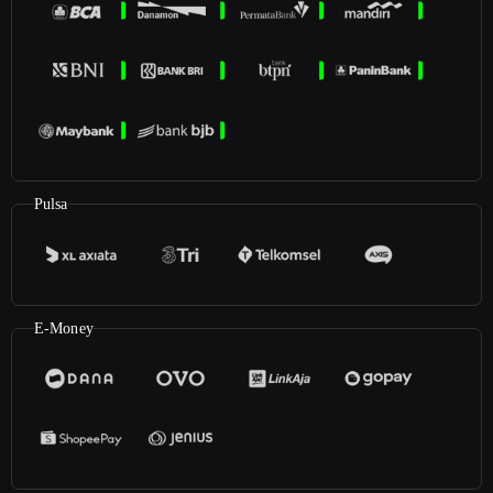
Pulsa
E-Money