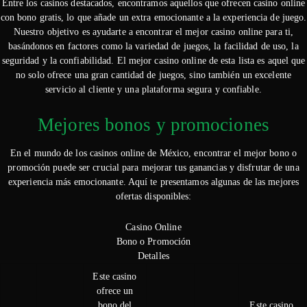
Entre los casinos destacados, encontramos aquellos que ofrecen casino online
con bono gratis, lo que añade un extra emocionante a la experiencia de juego.
Nuestro objetivo es ayudarte a encontrar el mejor casino online para ti,
basándonos en factores como la variedad de juegos, la facilidad de uso, la
seguridad y la confiabilidad. El mejor casino online de esta lista es aquel que
no solo ofrece una gran cantidad de juegos, sino también un excelente
servicio al cliente y una plataforma segura y confiable.
Mejores bonos y promociones
En el mundo de los casinos online de México, encontrar el mejor bono o
promoción puede ser crucial para mejorar tus ganancias y disfrutar de una
experiencia más emocionante. Aquí te presentamos algunas de las mejores
ofertas disponibles:
Casino Online
Bono o Promoción
Detalles
Este casino
ofrece un
bono del
Este casino