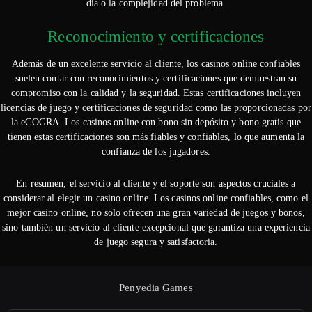
día o la complejidad del problema.
Reconocimiento y certificaciones
Además de un excelente servicio al cliente, los casinos online confiables
suelen contar con reconocimientos y certificaciones que demuestran su
compromiso con la calidad y la seguridad. Estas certificaciones incluyen
licencias de juego y certificaciones de seguridad como las proporcionadas por
la eCOGRA. Los casinos online con bono sin depósito y bono gratis que
tienen estas certificaciones son más fiables y confiables, lo que aumenta la
confianza de los jugadores.
En resumen, el servicio al cliente y el soporte son aspectos cruciales a
considerar al elegir un casino online. Los casinos online confiables, como el
mejor casino online, no solo ofrecen una gran variedad de juegos y bonos,
sino también un servicio al cliente excepcional que garantiza una experiencia
de juego segura y satisfactoria.
Penyedia Games