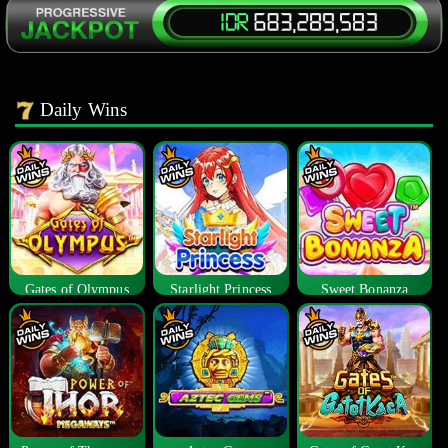
Daily Wins
Gates of Olympus
Starlight Princess
Sweet Bonanza