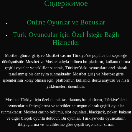
Содержимое
Online Oyunlar ve Bonuslar
Türk Oyuncular için Özel İsteğe Bağlı
Hizmetler
Mostbet güncel giriş ve Mostbet casino Türkiye’de popüler bir seçeneğe
dönüşmüştür. Mostbet ve Mosbet adıyla bilinen bu platform, kullanıcılarına
çeşitli oyunlar ve teklifler sunarak, Türkiye’deki oyunculara özel olarak
tasarlanmış bir deneyim sunmaktadır. Mostbet giriş ve Mostbet giris
işlemlerinin kolay olması için, platformun kullanıcı dostu arayüzü ve hızlı
yüklemeleri önemlidir.
Mostbet Türkiye için özel olarak tasarlanmış bu platform, Türkiye’deki
oyuncuların ihtiyaçlarına ve tercihlerine uygun olarak çeşitli oyunlar
sunmaktadır. Mostbet casino bölümü, slot oyunları, blackjack, poker, bakarat
ve diğer birçok oyunla doludur. Bu oyunlar, Türkiye’deki oyuncuların
ihtiyaçlarına ve tercihlerine göre çeşitli seçenekler sunar.