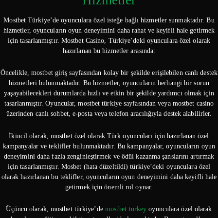
Mostbet Türkiye’de oyunculara özel isteğe bağlı hizmetler sunmaktadır. Bu
hizmetler, oyuncuların oyun deneyimini daha rahat ve keyifli hale getirmek
için tasarlanmıştır. Mostbet Casino, Türkiye’deki oyunculara özel olarak
hazırlanan bu hizmetler arasında:
Öncelikle, mostbet giriş sayfasından kolay bir şekilde erişilebilen canlı destek
hizmetleri bulunmaktadır. Bu hizmetler, oyuncuların herhangi bir sorun
yaşayabilecekleri durumlarda hızlı ve etkin bir şekilde yardımcı olmak için
tasarlanmıştır. Oyuncular, mostbet türkiye sayfasından veya mostbet casino
üzerinden canlı sohbet, e-posta veya telefon aracılığıyla destek alabilirler.
İkincil olarak, mostbet özel olarak Türk oyuncuları için hazırlanan özel
kampanyalar ve teklifler bulunmaktadır. Bu kampanyalar, oyuncuların oyun
deneyimini daha fazla zenginleştirmek ve ödül kazanma şanslarını artırmak
için tasarlanmıştır. Mosbet (hata düzeltildi) türkiye’deki oyunculara özel
olarak hazırlanan bu teklifler, oyuncuların oyun deneyimini daha keyifli hale
getirmek için önemli rol oynar.
Üçüncü olarak, mostbet türkiye’de
mostbet turkey
oyunculara özel olarak