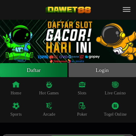
Beranda
Slot Online
Live Casino
Sportsbook
Arcade
Togel Online
Daftar
Login
Poker
Whatsapp
Home
Hot Games
Slots
Live Casino
Telegram
Sports
Arcade
Poker
Togel Online
Livechat