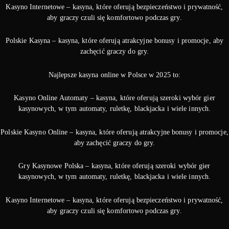
Kasyno Internetowe – kasyna, które oferują bezpieczeństwo i prywatność,
aby graczy czuli się komfortowo podczas gry.
Polskie Kasyna – kasyna, które oferują atrakcyjne bonusy i promocje, aby
zachęcić graczy do gry.
Najlepsze kasyna online w Polsce w 2025 to:
Kasyno Online Automaty – kasyna, które oferują szeroki wybór gier
kasynowych, w tym automaty, ruletkę, blackjacka i wiele innych.
Polskie Kasyno Online – kasyna, które oferują atrakcyjne bonusy i promocje,
aby zachęcić graczy do gry.
Gry Kasynowe Polska – kasyna, które oferują szeroki wybór gier
kasynowych, w tym automaty, ruletkę, blackjacka i wiele innych.
Kasyno Internetowe – kasyna, które oferują bezpieczeństwo i prywatność,
aby graczy czuli się komfortowo podczas gry.