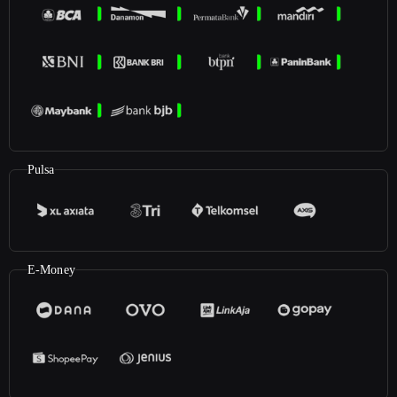
Pulsa
E-Money