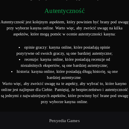
Autentyczność
Autentyczność jest kolejnym aspektem, który powinien być brany pod uwagę
przy wyborze kasyna online. Warto więc, aby zwrócić uwagę na kilka
aspektów, które mogą pomóc w ocenie autentyczności kasyna:
opinie graczy: kasyna online, które posiadają opinie
pozytywne od swoich graczy, są one bardziej autentyczne;
recenzje: kasyna online, które posiadają recenzje od
niezależnych ekspertów, są one bardziej autentyczne;
historia: kasyna online, które posiadają długą historię, są one
bardziej autentyczne.
Warto więc, aby zwrócić uwagę na te aspekty, aby wybrać to, które kasyno
online jest najlepsze dla Ciebie. Pamiętaj, że bezpieczeństwo i autentyczność
są jednymi z najważniejszych aspektów, które powinny być brane pod uwagę
przy wyborze kasyna online.
Penyedia Games