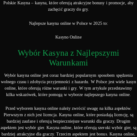
Polskie Kasyna – kasyna, które oferują atrakcyjne bonusy i promocje, aby
zachęcić graczy do gry.
Najlepsze kasyna online w Polsce w 2025 to:
Kasyno Online
Wybór Kasyna z Najlepszymi
Warunkami
Wybór kasyna online jest coraz bardziej popularnym sposobem spędzenia
wolnego czasu i zdobycia przyjemności z hazardu. W Polsce jest wiele kasyn
online, które oferują różne warunki i gry. W tym artykule przedstawimy
kilka wskazówek, które pomogą w wyborze najlepszego kasyna online.
Przed wyborem kasyna online należy zwrócić uwagę na kilka aspektów.
Pierwszym z nich jest licencja. Kasyna online, które posiadają licencję, są
bardziej zaufane i oferują bezpieczniejsze warunki dla graczy. Drugim
aspektem jest wybór gier. Kasyna online, które oferują szeroki wybór gier, są
bardziej atrakcyjne dla graczy. Trzecim aspektem jest bonus. Kasyna online,