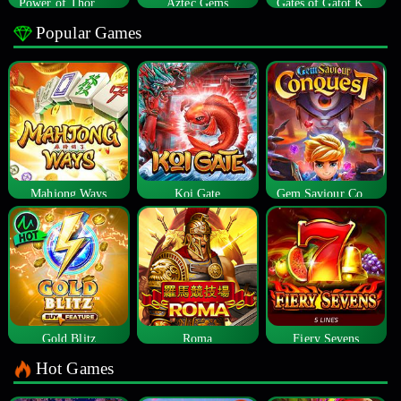
Power of Thor Megaways
Aztec Gems
Gates of Gatot Kaca
Popular Games
Mahjong Ways
Koi Gate
Gem Saviour Conquest
Gold Blitz
Roma
Fiery Sevens
Hot Games