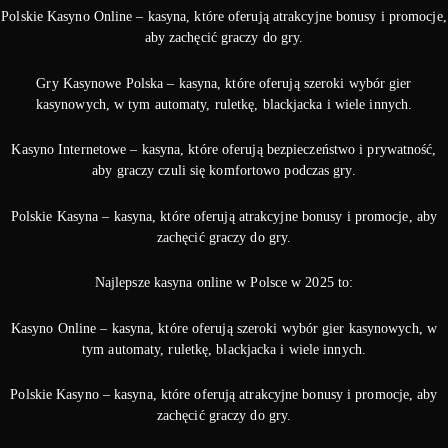
Polskie Kasyno Online – kasyna, które oferują atrakcyjne bonusy i promocje,
aby zachęcić graczy do gry.
Gry Kasynowe Polska – kasyna, które oferują szeroki wybór gier
kasynowych, w tym automaty, ruletkę, blackjacka i wiele innych.
Kasyno Internetowe – kasyna, które oferują bezpieczeństwo i prywatność,
aby graczy czuli się komfortowo podczas gry.
Polskie Kasyna – kasyna, które oferują atrakcyjne bonusy i promocje, aby
zachęcić graczy do gry.
Najlepsze kasyna online w Polsce w 2025 to:
Kasyno Online – kasyna, które oferują szeroki wybór gier kasynowych, w
tym automaty, ruletkę, blackjacka i wiele innych.
Polskie Kasyno – kasyna, które oferują atrakcyjne bonusy i promocje, aby
zachęcić graczy do gry.