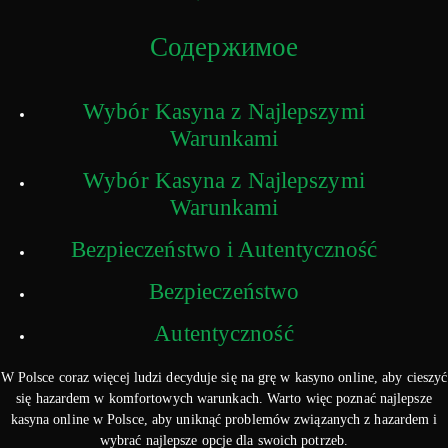
Содержимое
Wybór Kasyna z Najlepszymi
Warunkami
Wybór Kasyna z Najlepszymi
Warunkami
Bezpieczeństwo i Autentyczność
Bezpieczeństwo
Autentyczność
W Polsce coraz więcej ludzi decyduje się na grę w kasyno online, aby cieszyć
się hazardem w komfortowych warunkach. Warto więc poznać najlepsze
kasyna online w Polsce, aby uniknąć problemów związanych z hazardem i
wybrać najlepsze opcje dla swoich potrzeb.