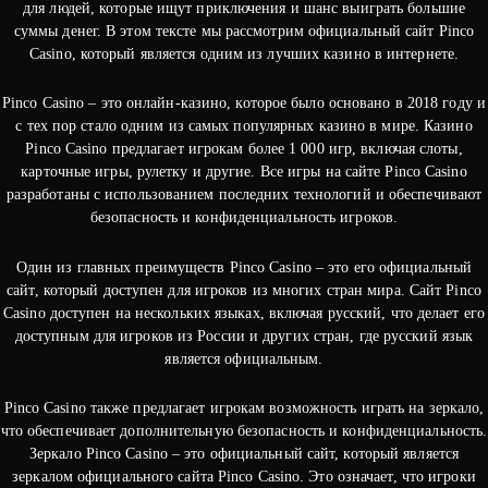
для людей, которые ищут приключения и шанс выиграть большие
суммы денег. В этом тексте мы рассмотрим официальный сайт Pinco
Casino, который является одним из лучших казино в интернете.
Pinco Casino – это онлайн-казино, которое было основано в 2018 году и
с тех пор стало одним из самых популярных казино в мире. Казино
Pinco Casino предлагает игрокам более 1 000 игр, включая слоты,
карточные игры, рулетку и другие. Все игры на сайте Pinco Casino
разработаны с использованием последних технологий и обеспечивают
безопасность и конфиденциальность игроков.
Один из главных преимуществ Pinco Casino – это его официальный
сайт, который доступен для игроков из многих стран мира. Сайт Pinco
Casino доступен на нескольких языках, включая русский, что делает его
доступным для игроков из России и других стран, где русский язык
является официальным.
Pinco Casino также предлагает игрокам возможность играть на зеркало,
что обеспечивает дополнительную безопасность и конфиденциальность.
Зеркало Pinco Casino – это официальный сайт, который является
зеркалом официального сайта Pinco Casino. Это означает, что игроки