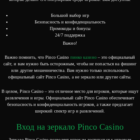
Большой выбор игр
Безопасность и конфиденциальность
Промокоды и бонусы
24/7 поддержка
Важно!
Важно помнить, что Pinco Casino
пинко казино
– это официальный
сайт, и вам нужно быть осторожным, чтобы не попасться на фишинг
или другие мошенничества. Вам нужно только использовать
официальный сайт Pinco Casino, а не зеркало или другие сайты.
В целом, Pinco Casino – это отличное место для игроков, которые ищут
развлечения и игры. Официальный сайт Pinco Casino обеспечивает
безопасность и конфиденциальность игроков, а также предлагает
широкий спектр игр и развлечений.
Вход на зеркало Pinco Casino
Зеркало Pinco Casino позволяет игрокам доступаться к игровым