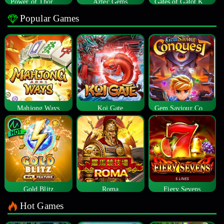
Power of Thor Megaways
Aztec Gems
Gates of Gatot Kaca
Popular Games
Mahjong Ways
Koi Gate
Gem Saviour Conquest
Gold Blitz
Roma
Fiery Sevens
Hot Games