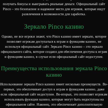
получать бонусы и выигрывать реальные деньги. Официальный сайт
Pinco – это безопасное и надежное место для игроков, которые ищут
развлечения и возможности для заработка.
Зеркало Pinco казино
Однако, не все игроки знают, что Pinco казино имеет зеркало, которое
позволяет игрокам доступаться к играм и функциям казино, не
используя официальный сайт. Зеркало Pinco казино – это зеркало
официального сайта, которое создано для обеспечения доступа к играм
и функциям казино, в случае если официальный сайт недоступен.
Преимущества использования зеркала Pinco
казино
Использование зеркала Pinco казино имеет несколько преимуществ. Во-
первых, это обеспечивает доступ к играм и функциям казино, даже
если официальный сайт недоступен. Во-вторых, это позволяет игрокам
использовать функции казино, которые могут быть недоступны на
официальном сайте. Наконец, это обеспечивает дополнительную