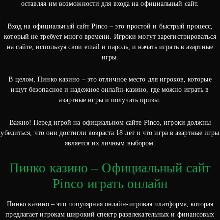
оставляя им возможности для входа на официальный сайт.
Вход на официальный сайт Pinco – это простой и быстрый процесс,
который не требует много времени. Игроки могут зарегистрироваться
на сайте, используя свои email и пароль, и начать играть в азартные
игры.
В целом, Пинко казино – это отличное место для игроков, которые
ищут безопасное и надежное онлайн-казино, где можно играть в
азартные игры и получать призы.
Важно! Перед игрой на официальном сайте Pinco, игроки должны
убедиться, что они достигли возраста 18 лет и что игра в азартные игры
является их личным выбором.
Пинко казино – Официальный сайт
Pinco играть онлайн
Пинко казино – это популярная онлайн-игровая платформа, которая
предлагает игрокам широкий спектр развлекательных и финансовых