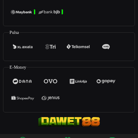
Pulsa
E-Money