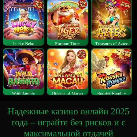
Lucky Neko
Fortune Tiger
Treasures of Aztec
Wild Bandito
Dreams of Macau
Rooster Rumble
Надежные казино онлайн 2025
года – играйте без рисков и с
максимальной отдачей