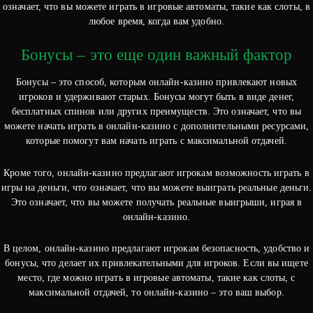
означает, что вы можете играть в игровые автоматы, такие как слоты, в
любое время, когда вам удобно.
Бонусы – это еще один важный фактор
Бонусы – это способ, которым онлайн-казино привлекают новых
игроков и удерживают старых. Бонусы могут быть в виде денег,
бесплатных спинов или других преимуществ. Это означает, что вы
можете начать играть в онлайн-казино с дополнительными ресурсами,
которые помогут вам начать играть с максимальной отдачей.
Кроме того, онлайн-казино предлагают игрокам возможность играть в
игры на деньги, что означает, что вы можете выиграть реальные деньги.
Это означает, что вы можете получать реальные выигрыши, играя в
онлайн-казино.
В целом, онлайн-казино предлагают игрокам безопасность, удобство и
бонусы, что делает их привлекательными для игроков. Если вы ищете
место, где можно играть в игровые автоматы, такие как слоты, с
максимальной отдачей, то онлайн-казино – это ваш выбор.