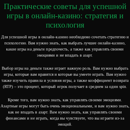
Практические советы для успешной
игры в онлайн-казино: стратегия и
психология
Для успешной игры в онлайн-казино необходимо сочетать стратегию и
психологию. Вам нужно знать, как выбрать лучшее онлайн-казино,
какие игры на деньги предпочесть, а также как управлять своими
эмоциями и не впадать в азарт.
Выбор игры на деньги также играет важную роль. Вам нужно выбрать
игры, которые вам нравятся и которые вы умеете играть. Вам нужно
также изучить правила и условия игры, а также коэффициент возврата
(RTP) – это процент, который игрок получает в среднем за один spin.
Кроме того, вам нужно знать, как управлять своими эмоциями.
Азартные игры могут быть очень эмоциональными, и вам нужно знать,
как не впадать в азарт. Вам нужно знать, как управлять своими
финансами и не играть, когда вы чувствуете, что вы играете из-за
эмоций.