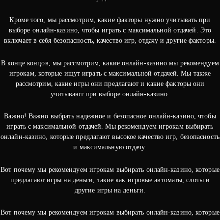
Кроме того, мы рассмотрим, какие факторы нужно учитывать при
выборе онлайн-казино, чтобы играть с максимальной отдачей. Это
включает в себя безопасность, качество игр, отдачу и другие факторы.
В конце концов, мы рассмотрим, какие онлайн-казино мы рекомендуем
игрокам, которые ищут играть с максимальной отдачей. Мы также
рассмотрим, какие игры они предлагают и какие факторы они
учитывают при выборе онлайн-казино.
Важно! Важно выбрать надежное и безопасное онлайн-казино, чтобы
играть с максимальной отдачей. Мы рекомендуем игрокам выбирать
онлайн-казино, которые предлагают высокое качество игр, безопасность
и максимальную отдачу.
Вот почему мы рекомендуем игрокам выбирать онлайн-казино, которые
предлагают игры на деньги, такие как игровые автоматы, слоты и
другие игры на деньги.
Вот почему мы рекомендуем игрокам выбирать онлайн-казино, которые