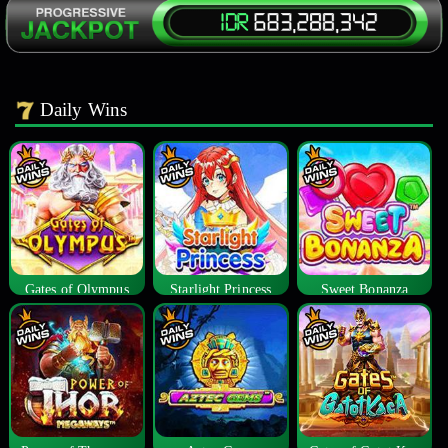
Daily Wins
Gates of Olympus
Starlight Princess
Sweet Bonanza