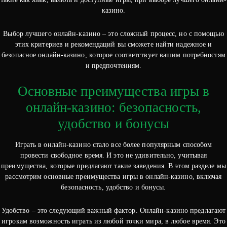
казино.
Выбор лучшего онлайн-казино – это сложный процесс, но с помощью
этих критериев и рекомендаций вы сможете найти надежное и
безопасное онлайн-казино, которое соответствует вашим потребностям
и предпочтениям.
Основные преимущества игры в
онлайн-казино: безопасность,
удобство и бонусы
Играть в онлайн-казино стало все более популярным способом
провести свободное время. И это не удивительно, учитывая
преимущества, которые предлагают такие заведения. В этом разделе мы
рассмотрим основные преимущества игры в онлайн-казино, включая
безопасность, удобство и бонусы.
Удобство – это следующий важный фактор. Онлайн-казино предлагают
игрокам возможность играть из любой точки мира, в любое время. Это