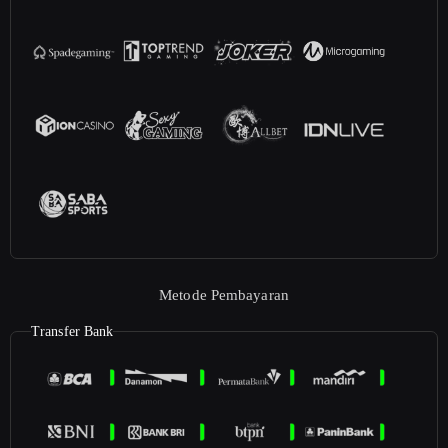
Metode Pembayaran
Transfer Bank