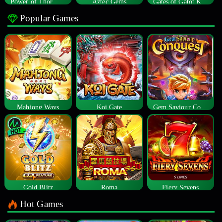
Power of Thor Megaways
Aztec Gems
Gates of Gatot Kaca
Popular Games
Mahjong Ways
Koi Gate
Gem Saviour Conquest
Gold Blitz
Roma
Fiery Sevens
Hot Games