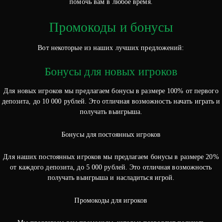
помочь вам в любое время.
Промокоды и бонусы
Вот некоторые из наших лучших предложений:
Бонусы для новых игроков
Для новых игроков мы предлагаем бонусы в размере 100% от первого
депозита, до 10 000 рублей. Это отличная возможность начать играть и
получать выигрыша.
Бонусы для постоянных игроков
Для наших постоянных игроков мы предлагаем бонусы в размере 20%
от каждого депозита, до 5 000 рублей. Это отличная возможность
получать выигрыша и насладиться игрой.
Промокоды для игроков