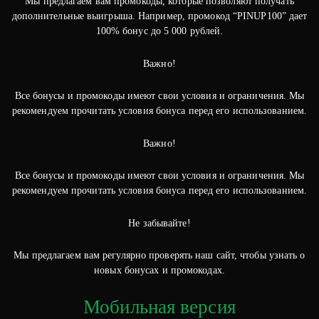
Мы предлагаем вам промокоды, которые позволяют получать
дополнительные выигрыша. Например, промокод “PINUP100” дает
100% бонус до 5 000 рублей.
Важно!
Все бонусы и промокоды имеют свои условия и ограничения. Мы
рекомендуем прочитать условия бонуса перед его использованием.
Важно!
Все бонусы и промокоды имеют свои условия и ограничения. Мы
рекомендуем прочитать условия бонуса перед его использованием.
Не забывайте!
Мы предлагаем вам регулярно проверять наш сайт, чтобы узнать о
новых бонусах и промокодах.
Мобильная версия