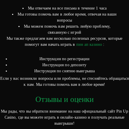
Мы отвечаем на все письма в течение 1 часа
Мы готовы помочь вам в любое время, отвечая на ваши
вопросы
Мы можем помочь вам решить любую проблему,
связанную с игрой
Мы также предлагаем вам несколько полезных ресурсов, которые
помогут вам начать играть в
пин ап казино
:
Инструкция по регистрации
Инструкция по депозиту
Инструкция по снятию выигрыша
Если у вас возникли вопросы или проблемы, не стесняйтесь обращаться
к нам. Мы готовы помочь вам в любое время!
Отзывы и оценки
Мы рады, что вы обратили внимание на наш официальный сайт Pin Up
Casino, где вы можете играть в онлайн-казино и получать реальные
выигрыши!