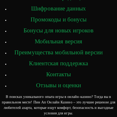
Шифрование данных
Промокоды и бонусы
Бонусы для новых игроков
Мобильная версия
Преимущества мобильной версии
Клиентская поддержка
Контакты
Отзывы и оценки
В поисках уникального опыта игры в онлайн-казино? Тогда вы в
правильном месте! Пин Ап Онлайн Казино – это лучшее решение для
любителей азарта, которые ищут комфорт, безопасность и выгодные
условия для игры.