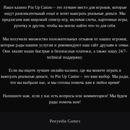
Наше казино Pin Up Casino – это лучшее место для игроков, которые
ищут развлекательный опыт и хотят выиграть реальные деньги. Мы
предлагаем вам широкий спектр игр, включая слоты, карточные игры,
рулетку и другие, чтобы вы могли найти что-то для себя.
Мы получили множество положительных отзывов от наших игроков,
которые рады нашим услугам и рекомендуют наш сайт друзьям и семье.
Они хвалят наши быстрые и безопасные платежи, а также нашу 24/7-
technical поддержку.
Если вы ищете лучшее онлайн-казино, где вы можете играть и
выиграть реальные деньги, то Pin Up Casino – это ваш выбор. Мы рады,
что вы выбрали нас, и мы готовы помочь вам в любое время!
Напишите нам, если у вас есть вопросы или комментарии! Мы будем
рады помочь вам!
Penyedia Games