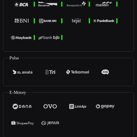
Pulsa
E-Money