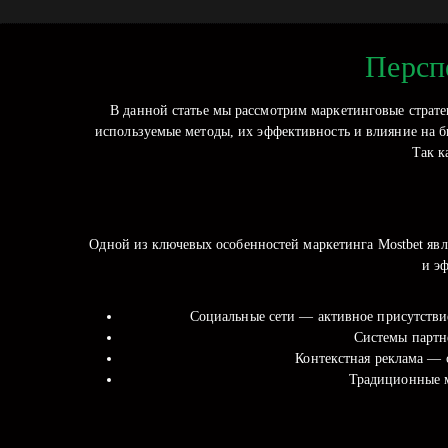
Персп
В данной статье мы рассмотрим маркетинговые страт
используемые методы, их эффективность и влияние на б
Так к
Одной из ключевых особенностей маркетинга Mostbet яв
и э
Социальные сети — активное присутствие
Системы партне
Контекстная реклама — 
Традиционные м