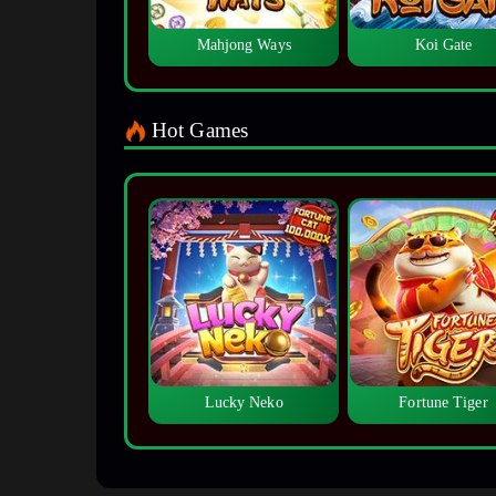
Mahjong Ways
Koi Gate
Hot Games
Lucky Neko
Fortune Tiger