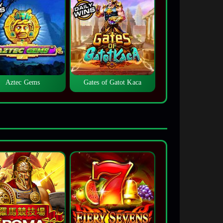
Aztec Gems
Gates of Gatot Kaca