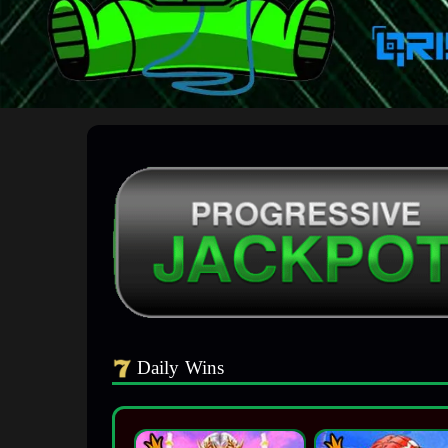
Daily Wins