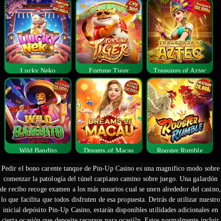
Lucky Neko
Fortune Tiger
Treasures of Aztec
Wild Bandito
Dreams of Macau
Rooster Rumble
Pedir el bono carente tanque de Pin-Up Casino es una magnifico modo sobre
comenzar la patologí­a del túnel carpiano camino sobre juego. Una galardón
de recibo recoge examen a los más usuarios cual se unen alrededor del casino,
lo que facilita que todos disfruten de esa propuesta. Detrás de utilizar nuestro
inicial depósito Pin-Up Casino, estarán disponibles utilidades adicionales en
cierta ocasión que deposite recursos para ocasií³n.
Estos normalmente incluir