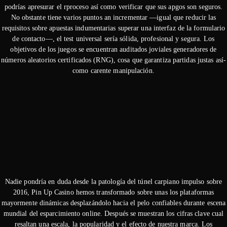
podrías apresurar el rproceso así­ como verificar que sus apgos son seguros.
No obstante tiene varios puntos an incrementar —igual que reducir las
requisitos sobre apuestas indumentarias superar una interfaz de la formulario
de contacto—, el test universal serí­a sólida, profesional y segura. Los
objetivos de los juegos se encuentran auditados joviales generadores de
números aleatorios certificados (RNG), cosa que garantiza partidas justas así­
como carente manipulación.
Nadie pondrí­a en duda desde la patologí­a del túnel carpiano impulso sobre
2016, Pin Up Casino hemos transformado sobre unas los plataformas
mayormente dinámicas desplazándolo hacia el pelo confiables durante escena
mundial del esparcimiento online. Después se muestran los cifras clave cual
resaltan una escala, la popularidad y el efecto de nuestra marca. Los