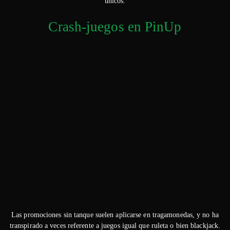
únicos.
Crash-juegos en PinUp
Las promociones sin tanque suelen aplicarse en tragamonedas, y no ha
transpirado a veces referente a juegos igual que ruleta o bien blackjack.