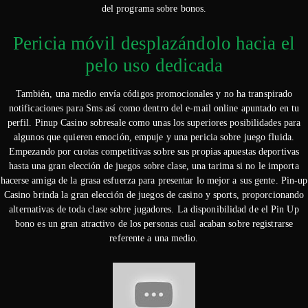
del programa sobre bonos.
Pericia móvil desplazándolo hacia el
pelo uso dedicada
También, una medio envía códigos promocionales y no ha transpirado
notificaciones para Sms así­ como dentro del e-mail online apuntado en tu
perfil. Pinup Casino sobresale como unas los superiores posibilidades para
algunos que quieren emoción, empuje y una pericia sobre juego fluida.
Empezando por cuotas competitivas sobre sus propias apuestas deportivas
hasta una gran elección de juegos sobre clase, una tarima si no le importa
hacerse amiga de la grasa esfuerza para presentar lo mejor a sus gente. Pin-up
Casino brinda la gran elección de juegos de casino y sports, proporcionando
alternativas de toda clase sobre jugadores. La disponibilidad de el Pin Up
bono es un gran atractivo de los personas cual acaban sobre registrarse
referente a una medio.