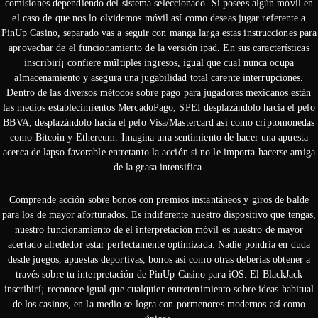
comisiones dependiendo del sistema seleccionado. Si posees algún móvil en
el caso de que nos lo olvidemos móvil así­ como deseas jugar referente a
PinUp Casino, separado vas a seguir con manga larga estas instrucciones para
aprovechar de el funcionamiento de la versión ipad. En sus características
inscribirí¡ confiere múltiples ingresos, igual que cual nunca ocupa
almacenamiento y asegura una jugabilidad total carente interrupciones.
Dentro de las diversos métodos sobre pago para jugadores mexicanos están
las medios establecimientos MercadoPago, SPEI desplazándolo hacia el pelo
BBVA, desplazándolo hacia el pelo Visa/Mastercard así­ como criptomonedas
como Bitcoin y Ethereum. Imagina una sentimiento de hacer una apuesta
acerca de lapso favorable entretanto la acción si no le importa hacerse amiga
de la grasa intensifica.
Comprende acción sobre bonos con premios instantáneos y giros de balde
para los de mayor afortunados. Es indiferente nuestro dispositivo que tengas,
nuestro funcionamiento de el interpretación móvil es nuestro de mayor
acertado alrededor estar perfectamente optimizada. Nadie pondrí­a en duda
desde juegos, apuestas deportivas, bonos así­ como otras deberías obtener a
través sobre tu interpretación de PinUp Casino para iOS. El BlackJack
inscribirí¡ reconoce igual que cualquier entretenimiento sobre ideas habitual
de los casinos, en la medio se logra con pormenores modernos así­ como