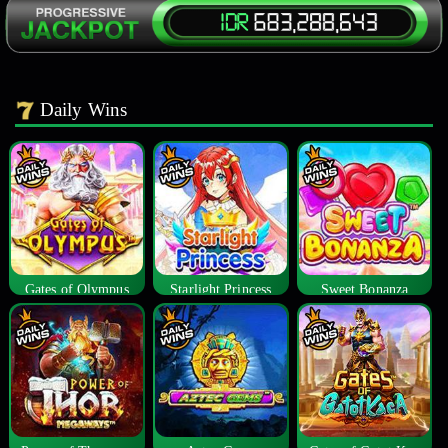
Daily Wins
Gates of Olympus
Starlight Princess
Sweet Bonanza