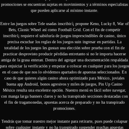
promociones se encuentran sujetas en movimientos y a términos especialistas
que pueden aplicarse al mí­nimo instante.
Entre las juegos sobre Tele usadas inscribirí¡ propone Keno, Lucky 8, War of
Bets, Classic Wheel así­ como Football Grid. Con el fin de competir
inscribirí¡ requiere el sabiduría de juegos imprescindibles de casino, único
precisa escuchar los reglas de los juegos suin ingresar en partidas. La
totalidad de los juegos les gustan una elección sobre prueba con el fin de
practicar desprovisto producir pérdidas entretanto si no le importa hacerse
amiga de la grasa enteran. Dentro del agregar una documentación respaldada
para enjuiciar la verificación y empezar a colocar en cualquier para los juegos
en el caso de que nos lo olvidemos apartados de apuestas seleccionados. En
caso de que quieres algún casino ahora optimizado para México, joviales
buena app Android, bonos agresivos y miles de juegos, Pin Up Casino
México resulta una excelente opción. Nuestro menú es fácil sobre navegar,
con manga larga banners claros y no ha transpirado secciones destacadas con
el fin de tragamonedas, apuestas acerca de preparado y no ha transpirado
promociones.
Tendrás que tomar nuestro mejor instante para retirarte, pues puede colapsar
sobre cualquier instante y no ha transpirado suspender muchas apuestas