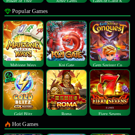
Power of Thor Megaways
Aztec Gems
Gates of Gatot Kaca
Popular Games
Mahjong Ways
Koi Gate
Gem Saviour Conquest
Gold Blitz
Roma
Fiery Sevens
Hot Games