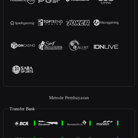
Metode Pembayaran
Transfer Bank