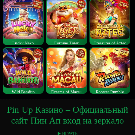
Lucky Neko
Fortune Tiger
Treasures of Aztec
Wild Bandito
Dreams of Macau
Rooster Rumble
Pin Up Казино – Официальный
сайт Пин Ап вход на зеркало
▶️ ИГРАТЬ