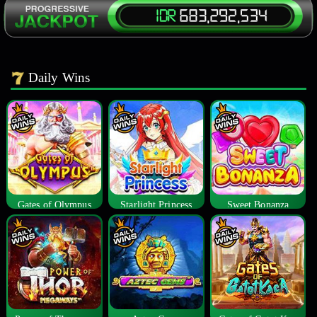
Daily Wins
Gates of Olympus
Starlight Princess
Sweet Bonanza