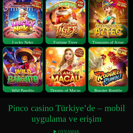
Lucky Neko
Fortune Tiger
Treasures of Aztec
Wild Bandito
Dreams of Macau
Rooster Rumble
Pinco casino Türkiye’de – mobil
uygulama ve erişim
▶️ OYNAMAK