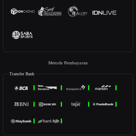
Metode Pembayaran
Transfer Bank