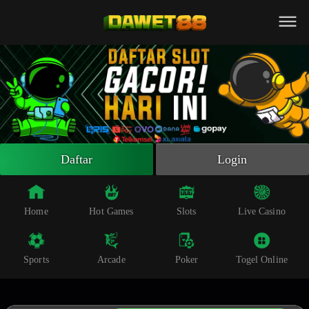
Beranda
Slot Online
Live Casino
Sportsbook
Arcade
Togel Online
Daftar
Login
Poker
Whatsapp
Home
Hot Games
Slots
Live Casino
Telegram
Sports
Arcade
Poker
Togel Online
Livechat