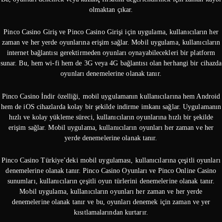
olmaktan çıkar.
Pinco Casino Giriş ve Pinco Casino Girişi için uygulama, kullanıcıların her
zaman ve her yerde oyunlarına erişim sağlar. Mobil uygulama, kullanıcıların
internet bağlantısı gerektirmeden oyunları oynayabilecekleri bir platform
sunar. Bu, hem wi-fi hem de 3G veya 4G bağlantısı olan herhangi bir cihazda
oyunları denemelerine olanak tanır.
Pinco Casino İndir özelliği, mobil uygulamanın kullanıcılarına hem Android
hem de iOS cihazlarda kolay bir şekilde indirme imkanı sağlar. Uygulamanın
hızlı ve kolay yükleme süreci, kullanıcıların oyunlarına hızlı bir şekilde
erişim sağlar. Mobil uygulama, kullanıcıların oyunları her zaman ve her
yerde denemelerine olanak tanır.
Pinco Casino Türkiye’deki mobil uygulaması, kullanıcılarına çeşitli oyunları
denemelerine olanak tanır. Pinco Casino Oyunları ve Pinco Online Casino
sunumları, kullanıcıların çeşitli oyun türlerini denemelerine olanak tanır.
Mobil uygulama, kullanıcıların oyunları her zaman ve her yerde
denemelerine olanak tanır ve bu, oyunları denemek için zaman ve yer
kısıtlamalarından kurtarır.