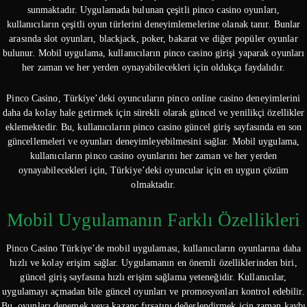
sunmaktadır. Uygulamada bulunan çeşitli pinco casino oyunları,
kullanıcıların çeşitli oyun türlerini deneyimlemelerine olanak tanır. Bunlar
arasında slot oyunları, blackjack, poker, bakarat ve diğer popüler oyunlar
bulunur. Mobil uygulama, kullanıcıların pinco casino girişi yaparak oyunları
her zaman ve her yerden oynayabilecekleri için oldukça faydalıdır.
Pinco Casino, Türkiye’deki oyuncuların pinco online casino deneyimlerini
daha da kolay hale getirmek için sürekli olarak güncel ve yenilikçi özellikler
eklemektedir. Bu, kullanıcıların pinco casino güncel giriş sayfasında en son
güncellemeleri ve oyunları deneyimleyebilmesini sağlar. Mobil uygulama,
kullanıcıların pinco casino oyunlarını her zaman ve her yerden
oynayabilecekleri için, Türkiye’deki oyuncular için en uygun çözüm
olmaktadır.
Mobil Uygulamanın Farklı Özellikleri
Pinco Casino Türkiye’de mobil uygulaması, kullanıcıların oyunlarına daha
hızlı ve kolay erişim sağlar. Uygulamanın en önemli özelliklerinden biri,
güncel giriş sayfasına hızlı erişim sağlama yeteneğidir. Kullanıcılar,
uygulamayı açmadan bile güncel oyunları ve promosyonları kontrol edebilir.
Bu, oyunları denemek veya kazanç fırsatını değerlendirmek için zaman kaybı