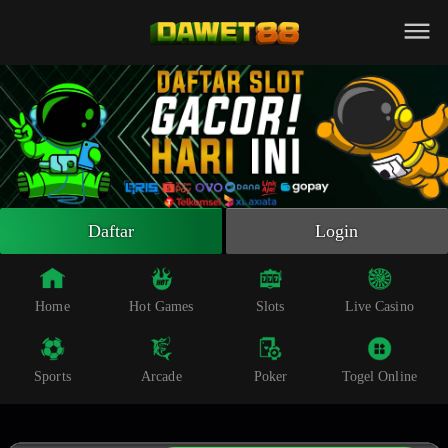
Beranda
Slot Online
Live Casino
Sportsbook
Arcade
Togel Online
Daftar
Login
Poker
Whatsapp
Home
Hot Games
Slots
Live Casino
Telegram
Sports
Arcade
Poker
Togel Online
Livechat