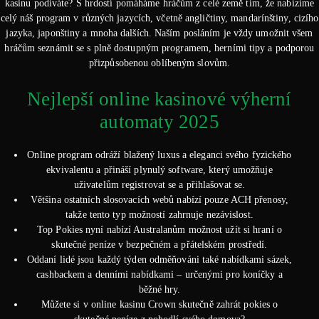
kasinu podíváte? S hrdostí pomáháme hráčům z celé země tím, že nabízíme
celý náš program v různých jazycích, včetně angličtiny, mandarínštiny, cizího
jazyka, japonštiny a mnoha dalších. Naším posláním je vždy umožnit všem
hráčům seznámit se s plně dostupným programem, herními tipy a podporou
přizpůsobenou oblíbeným slovům.
Nejlepší online kasinové výherní
automaty 2025
Online program odráží blažený luxus a eleganci svého fyzického
ekvivalentu a přináší plynulý software, který umožňuje
uživatelům registrovat se a přihlašovat se.
Většina ostatních slosovacích webů nabízí pouze ACH přenosy,
takže tento typ možností zahrnuje nezávislost.
Top Pokies nyní nabízí Australanům možnost užít si hraní o
skutečné peníze v bezpečném a přátelském prostředí.
Oddaní lidé jsou každý týden odměňováni také nabídkami sázek,
cashbackem a denními nabídkami – určenými pro koníčky a
běžné hry.
Můžete si v online kasinu Crown skutečně zahrát pokies o