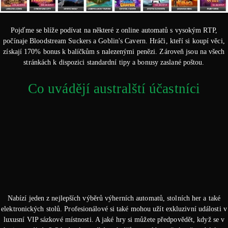
Pojďme se blíže podívat na některé z online automatů s vysokým RTP,
počínaje Bloodstream Suckers a Goblin's Cavern. Hráči, kteří si koupí věci,
získají 170% bonus k balíčkům s nalezenými penězi. Zároveň jsou na všech
stránkách k dispozici standardní tipy a bonusy zaslané poštou.
Co uvádějí australští účastníci
Nabízí jeden z nejlepších výběrů výherních automatů, stolních her a také
elektronických stolů. Profesionálové si také mohou užít exkluzivní události v
luxusní VIP sázkové místnosti. A jaké hry si můžete předpovědět, když se v