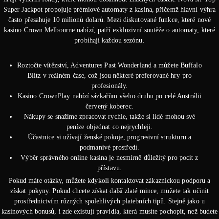
Super Jackpot propojuje prémiové automaty z kasina, přičemž hlavní výhra
často přesahuje 10 milionů dolarů. Mezi diskutované funkce, které nové
kasino Crown Melbourne nabízí, patří exkluzivní soutěže o automaty, které
probíhají každou sezónu.
Roztočte vítězství, Adventures Past Wonderland a můžete Buffalo
Blitz v reálném čase, což jsou některé preferované hry pro
profesionály.
Kasino CrownPlay nabízí sázkařům všeho druhu po celé Austrálii
červený koberec.
Nákupy se snažíme zpracovat rychle, takže si lidé mohou své
peníze objednat co nejrychleji.
Účastnice si užívají ženské pokoje, progresivní strukturu a
podmanivé prostředí.
Výběr správného online kasina je nesmírně důležitý pro pocit z
přístavu.
Pokud máte otázky, můžete kdykoli kontaktovat zákaznickou podporu a
získat pokyny. Pokud chcete získat další zlaté mince, můžete tak učinit
prostřednictvím různých spolehlivých platebních tipů. Stejně jako u
kasinových bonusů, i zde existují pravidla, která musíte pochopit, než budete