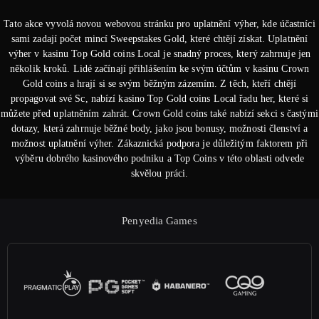
Tato akce vyvolá novou webovou stránku pro uplatnění výher, kde účastníci
sami zadají počet mincí Sweepstakes Gold, které chtějí získat. Uplatnění
výher v kasinu Top Gold coins Local je snadný proces, který zahrnuje jen
několik kroků. Lidé začínají přihlášením ke svým účtům v kasinu Crown
Gold coins a hrají si se svým běžným zázemím. Z těch, kteří chtějí
propagovat své Sc, nabízí kasino Top Gold coins Local řadu her, které si
můžete před uplatněním zahrát. Crown Gold coins také nabízí sekci s častými
dotazy, která zahrnuje běžné body, jako jsou bonusy, možnosti členství a
možnost uplatnění výher. Zákaznická podpora je důležitým faktorem při
výběru dobrého kasinového podniku a Top Coins v této oblasti odvede
skvělou práci.
Penyedia Games