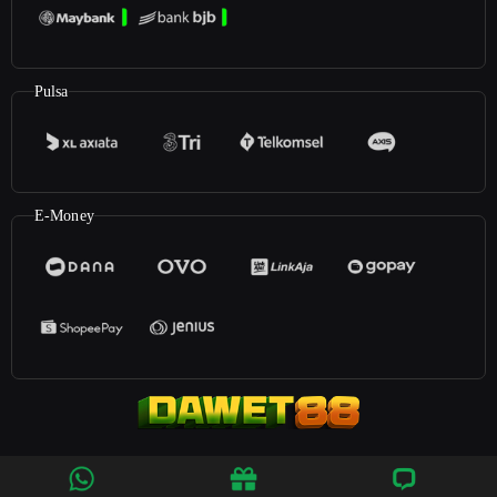
Pulsa
E-Money
©2023
Dawet88
. All rights reserved | 18+