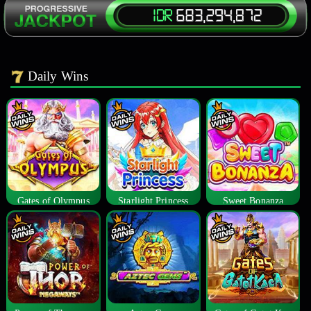
Daily Wins
Gates of Olympus
Starlight Princess
Sweet Bonanza