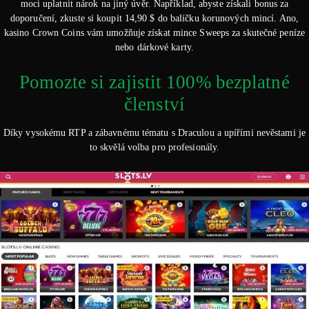
moci uplatnit nárok na jiný úvěr. Například, abyste získali bonus za
doporučení, zkuste si koupit 14,90 $ do balíčku korunových mincí. Ano,
kasino Crown Coins vám umožňuje získat mince Sweeps za skutečné peníze
nebo dárkové karty.
Pomozte si zajistit 100% bezplatné
členství
Díky vysokému RTP a zábavnému tématu s Draculou a upířími nevěstami je
to skvělá volba pro profesionály.