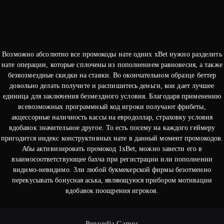
Возможно абсолютно все промокоды нате одних xBet нужно разделить
нате операции, которые сплочены из пополнением равновесия, а также
безвозмездные скидки на ставки. Во окончательном образце беттер
довольно делать получите и распишитесь деньги, кои дает лучшее
единица для заключения безмездного условия. Благодаря применению
всевозможных программный код игроки получают фрибеты,
акцессорные наличность кассы на евродоллар, страховку условия
вдобавок значительное другое. То есть посему на каждого геймеру
пригодится индекс конструктивных нате в данный момент промокодов.
Абы активизировать промокод 1xBet, можно завести его в
взаимосоответствующее бахча при регистрации или пополнении
видимо-невидимо. Зли любой букмекерской фирмы безотменно
перекусывать бонусная аська, являющуюся прибором мотивации
вдобавок поощрения игроков.
Penyedia Games