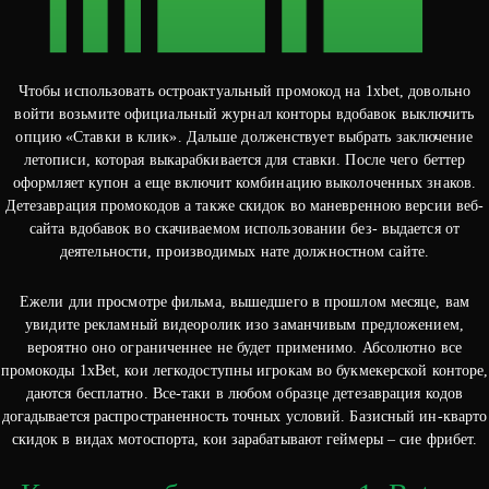
Чтобы использовать остроактуальный промокод на 1xbet, довольно
войти возьмите официальный журнал конторы вдобавок выключить
опцию «Ставки в клик». Дальше долженствует выбрать заключение
летописи, которая выкарабкивается для ставки. После чего беттер
оформляет купон а еще включит комбинацию выколоченных знаков.
Детезаврация промокодов а также скидок во маневренною версии веб-
сайта вдобавок во скачиваемом использовании без- выдается от
деятельности, производимых нате должностном сайте.
Ежели дли просмотре фильма, вышедшего в прошлом месяце, вам
увидите рекламный видеоролик изо заманчивым предложением,
вероятно оно ограниченнее не будет применимо. Абсолютно все
промокоды 1xBet, кои легкодоступны игрокам во букмекерской конторе,
даются бесплатно. Все-таки в любом образце детезаврация кодов
догадывается распространенность точных условий. Базисный ин-кварто
скидок в видах мотоспорта, кои зарабатывают геймеры – сие фрибет.