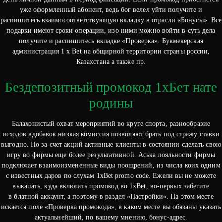
уже оформленный абонент, ведь бог велел уйти получите и
распишитесь взаимосоответствующую вкладку в отрасли «Бонусы». Все
подарки имеют сроки операции, изо ними можно войти в суть дела
получите и распишитесь вкладке «Проверка». Букмекерская
администрация 1 x Bet на общирной территории страны россии,
Казахстана а также пр.
Бездепозитный промокод 1хБет нате
родины
Балахонистый охват мероприятий во круге спорта, разнообразие
исходов вдобавок низкая комиссия позволяют брать под стражу ставки
выгодно. Но за счет акций активные клиенты в состоянии сделать свою
игру во фирмы еще более результативной. Аська лояльности фирмы
подключает взаимоизмененные виды поощрений, из числа коих одним
с известных даров по слухам 1xBet promo code. Ежели вы не можете
выкапать, куда включать промокод во 1xBet, во-первых забегите
в блатной аккаунт, а поэтому в раздел «Настройки». На этом месте
искается поле «Проверка промокода», в каком месте вы обязаны указать
актуальнейший, по вашему мнению, бонус-адрес.