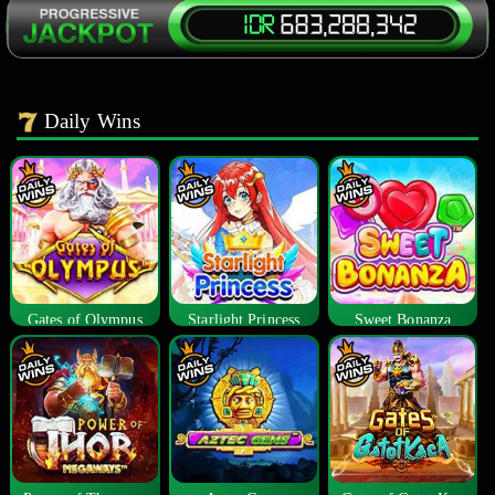
Daily Wins
Gates of Olympus
Starlight Princess
Sweet Bonanza