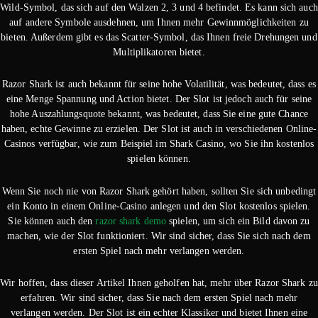
Wild-Symbol, das sich auf den Walzen 2, 3 und 4 befindet. Es kann sich auch
auf andere Symbole ausdehnen, um Ihnen mehr Gewinnmöglichkeiten zu
bieten. Außerdem gibt es das Scatter-Symbol, das Ihnen freie Drehungen und
Multiplikatoren bietet.
Razor Shark ist auch bekannt für seine hohe Volatilität, was bedeutet, dass es
eine Menge Spannung und Action bietet. Der Slot ist jedoch auch für seine
hohe Auszahlungsquote bekannt, was bedeutet, dass Sie eine gute Chance
haben, echte Gewinne zu erzielen. Der Slot ist auch in verschiedenen Online-
Casinos verfügbar, wie zum Beispiel im Shark Casino, wo Sie ihn kostenlos
spielen können.
Wenn Sie noch nie von Razor Shark gehört haben, sollten Sie sich unbedingt
ein Konto in einem Online-Casino anlegen und den Slot kostenlos spielen.
Sie können auch den
razor shark demo
spielen, um sich ein Bild davon zu
machen, wie der Slot funktioniert. Wir sind sicher, dass Sie sich nach dem
ersten Spiel nach mehr verlangen werden.
Wir hoffen, dass dieser Artikel Ihnen geholfen hat, mehr über Razor Shark zu
erfahren. Wir sind sicher, dass Sie nach dem ersten Spiel nach mehr
verlangen werden. Der Slot ist ein echter Klassiker und bietet Ihnen eine