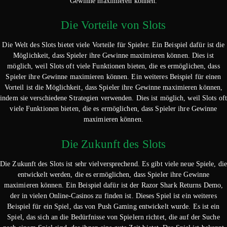
Gewinne maximieren können.
Die Vorteile von Slots
Die Welt des Slots bietet viele Vorteile für Spieler. Ein Beispiel dafür ist die
Möglichkeit, dass Spieler ihre Gewinne maximieren können. Dies ist
möglich, weil Slots oft viele Funktionen bieten, die es ermöglichen, dass
Spieler ihre Gewinne maximieren können. Ein weiteres Beispiel für einen
Vorteil ist die Möglichkeit, dass Spieler ihre Gewinne maximieren können,
indem sie verschiedene Strategien verwenden. Dies ist möglich, weil Slots oft
viele Funktionen bieten, die es ermöglichen, dass Spieler ihre Gewinne
maximieren können.
Die Zukunft des Slots
Die Zukunft des Slots ist sehr vielversprechend. Es gibt viele neue Spiele, die
entwickelt werden, die es ermöglichen, dass Spieler ihre Gewinne
maximieren können. Ein Beispiel dafür ist der Razor Shark Returns Demo,
der in vielen Online-Casinos zu finden ist. Dieses Spiel ist ein weiteres
Beispiel für ein Spiel, das von Push Gaming entwickelt wurde. Es ist ein
Spiel, das sich an die Bedürfnisse von Spielern richtet, die auf der Suche