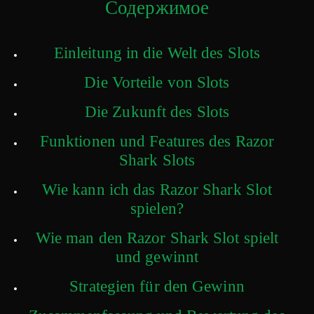
Содержимое
Einleitung in die Welt des Slots
Die Vorteile von Slots
Die Zukunft des Slots
Funktionen und Features des Razor
Shark Slots
Wie kann ich das Razor Shark Slot
spielen?
Wie man den Razor Shark Slot spielt
und gewinnt
Strategien für den Gewinn