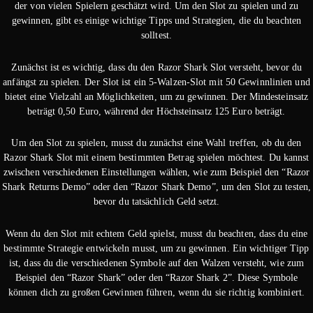
der von vielen Spielern geschätzt wird. Um den Slot zu spielen und zu
gewinnen, gibt es einige wichtige Tipps und Strategien, die du beachten
solltest.
Zunächst ist es wichtig, dass du den Razor Shark Slot versteht, bevor du
anfängst zu spielen. Der Slot ist ein 5-Walzen-Slot mit 50 Gewinnlinien und
bietet eine Vielzahl an Möglichkeiten, um zu gewinnen. Der Mindesteinsatz
beträgt 0,50 Euro, während der Höchsteinsatz 125 Euro beträgt.
Um den Slot zu spielen, musst du zunächst eine Wahl treffen, ob du den
Razor Shark Slot mit einem bestimmten Betrag spielen möchtest. Du kannst
zwischen verschiedenen Einstellungen wählen, wie zum Beispiel den “Razor
Shark Returns Demo” oder den “Razor Shark Demo”, um den Slot zu testen,
bevor du tatsächlich Geld setzt.
Wenn du den Slot mit echtem Geld spielst, musst du beachten, dass du eine
bestimmte Strategie entwickeln musst, um zu gewinnen. Ein wichtiger Tipp
ist, dass du die verschiedenen Symbole auf den Walzen versteht, wie zum
Beispiel den “Razor Shark” oder den “Razor Shark 2”. Diese Symbole
können dich zu großen Gewinnen führen, wenn du sie richtig kombiniert.