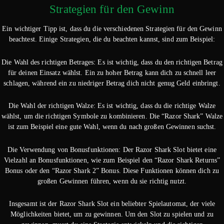
Strategien für den Gewinn
Ein wichtiger Tipp ist, dass du die verschiedenen Strategien für den Gewinn
beachtest. Einige Strategien, die du beachten kannst, sind zum Beispiel:
Die Wahl des richtigen Betrages: Es ist wichtig, dass du den richtigen Betrag
für deinen Einsatz wählst. Ein zu hoher Betrag kann dich zu schnell leer
schlagen, während ein zu niedriger Betrag dich nicht genug Geld einbringt.
Die Wahl der richtigen Walze: Es ist wichtig, dass du die richtige Walze
wählst, um die richtigen Symbole zu kombinieren. Die “Razor Shark” Walze
ist zum Beispiel eine gute Wahl, wenn du nach großen Gewinnen suchst.
Die Verwendung von Bonusfunktionen: Der Razor Shark Slot bietet eine
Vielzahl an Bonusfunktionen, wie zum Beispiel den “Razor Shark Returns”
Bonus oder den “Razor Shark 2” Bonus. Diese Funktionen können dich zu
großen Gewinnen führen, wenn du sie richtig nutzt.
Insgesamt ist der Razor Shark Slot ein beliebter Spielautomat, der viele
Möglichkeiten bietet, um zu gewinnen. Um den Slot zu spielen und zu