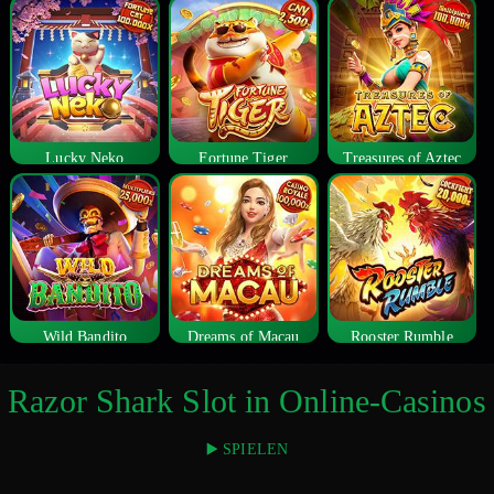
Lucky Neko
Fortune Tiger
Treasures of Aztec
Wild Bandito
Dreams of Macau
Rooster Rumble
Razor Shark Slot in Online-Casinos
▶️ SPIELEN