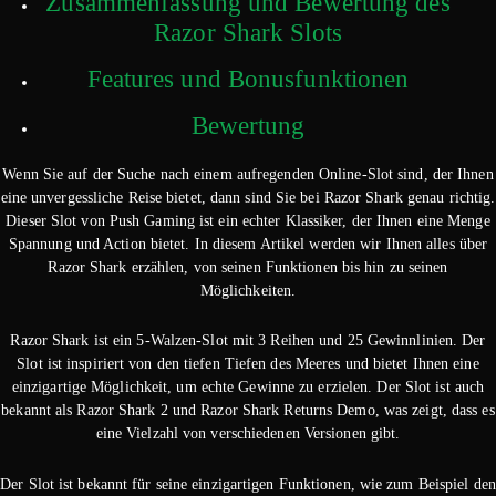
Zusammenfassung und Bewertung des
Razor Shark Slots
Features und Bonusfunktionen
Bewertung
Wenn Sie auf der Suche nach einem aufregenden Online-Slot sind, der Ihnen
eine unvergessliche Reise bietet, dann sind Sie bei Razor Shark genau richtig.
Dieser Slot von Push Gaming ist ein echter Klassiker, der Ihnen eine Menge
Spannung und Action bietet. In diesem Artikel werden wir Ihnen alles über
Razor Shark erzählen, von seinen Funktionen bis hin zu seinen
Möglichkeiten.
Razor Shark ist ein 5-Walzen-Slot mit 3 Reihen und 25 Gewinnlinien. Der
Slot ist inspiriert von den tiefen Tiefen des Meeres und bietet Ihnen eine
einzigartige Möglichkeit, um echte Gewinne zu erzielen. Der Slot ist auch
bekannt als Razor Shark 2 und Razor Shark Returns Demo, was zeigt, dass es
eine Vielzahl von verschiedenen Versionen gibt.
Der Slot ist bekannt für seine einzigartigen Funktionen, wie zum Beispiel den