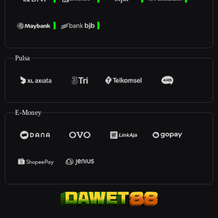
Pulsa
E-Money