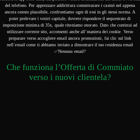
del telefono. Per apprezzare addirittura commisurare i casinò nel appena
ancora onesto plausibile, confrontiamo ogni di essi in gli stessi norma. A
poter prelevare i vostri capitale, dovrete rispondere il sequestrato di
imposizione minima di 35x, quale riteniamo onorato. Dato che continui ad
utilizzare corrente sito, acconsenti anche all’maniera dei cookie. Verso
preparare verso accogliere email ancora promozioni, fai clic sul link
nell’email come ti abbiamo inviato a dimostrare il tuo residenza email
✅Nessuna email?
Che funziona l’Offerta di Commiato
verso i nuovi clientela?