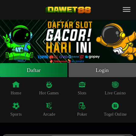
Beranda
Slot Online
Live Casino
Sportsbook
Arcade
Togel Online
Daftar
Login
Poker
Whatsapp
Home
Hot Games
Slots
Live Casino
Telegram
Sports
Arcade
Poker
Togel Online
Livechat