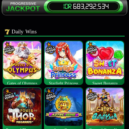
Daily Wins
Gates of Olympus
Starlight Princess
Sweet Bonanza