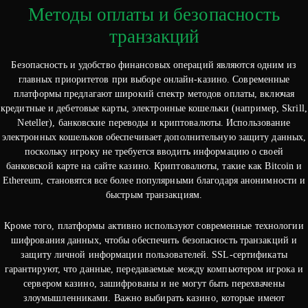
Методы оплаты и безопасность
транзакций
Безопасность и удобство финансовых операций являются одним из
главных приоритетов при выборе онлайн-казино. Современные
платформы предлагают широкий спектр методов оплаты, включая
кредитные и дебетовые карты, электронные кошельки (например, Skrill,
Neteller), банковские переводы и криптовалюты. Использование
электронных кошельков обеспечивает дополнительную защиту данных,
поскольку игроку не требуется вводить информацию о своей
банковской карте на сайте казино. Криптовалюты, такие как Bitcoin и
Ethereum, становятся все более популярными благодаря анонимности и
быстрым транзакциям.
Кроме того, платформы активно используют современные технологии
шифрования данных, чтобы обеспечить безопасность транзакций и
защиту личной информации пользователей. SSL-сертификаты
гарантируют, что данные, передаваемые между компьютером игрока и
сервером казино, зашифрованы и не могут быть перехвачены
злоумышленниками. Важно выбирать казино, которые имеют