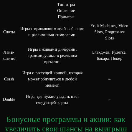
Тип игры
Описание
Примеры
Fruit Machines, Video
Игры с вращающимися барабанами
Слоты
Slots, Progressive
и различными символами.
Slots
Игры с живыми дилерами,
Лайв-
Блэкджек, Рулетка,
транслируемые в реальном
казино
Бакара, Покер
времени.
Игра с растущей кривой, которая
Crash
может обнулиться в любой
–
момент.
Игра, где нужно угадать цвет
Double
–
следующей карты.
Бонусные программы и акции: как
увеличить свои шансы на выигрыш