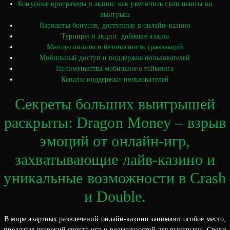
Бонусные программы и акции: как увеличить свои шансы на
выигрыш
Варианты бонусов, доступные в онлайн-казино
Турниры и акции: добавьте азарта
Методы оплаты и безопасность транзакций
Мобильный доступ и поддержка пользователей
Преимущества мобильного гейминга
Каналы поддержки пользователей
Секреты больших выигрышей
раскрыты: Dragon Money – взрыв
эмоций от онлайн-игр,
захватывающие лайв-казино и
уникальные возможности в Crash
и Double.
В мире азартных развлечений онлайн-казино занимают особое место,
предлагая широкий спектр игр и возможностей для выигрыша. Среди