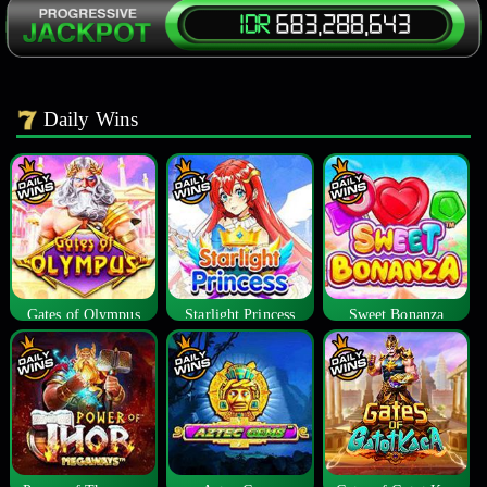
Daily Wins
Gates of Olympus
Starlight Princess
Sweet Bonanza