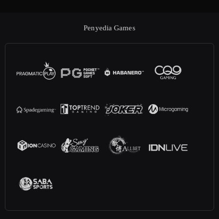
Penyedia Games