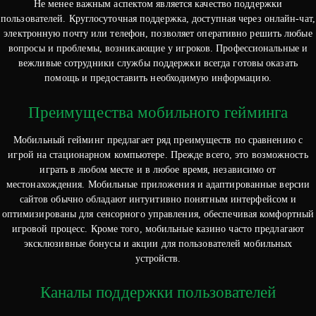
Не менее важным аспектом является качество поддержки
пользователей. Круглосуточная поддержка, доступная через онлайн-чат,
электронную почту или телефон, позволяет оперативно решить любые
вопросы и проблемы, возникающие у игроков. Профессиональные и
вежливые сотрудники службы поддержки всегда готовы оказать
помощь и предоставить необходимую информацию.
Преимущества мобильного гейминга
Мобильный гейминг предлагает ряд преимуществ по сравнению с
игрой на стационарном компьютере. Прежде всего, это возможность
играть в любом месте и в любое время, независимо от
местонахождения. Мобильные приложения и адаптированные версии
сайтов обычно обладают интуитивно понятным интерфейсом и
оптимизированы для сенсорного управления, обеспечивая комфортный
игровой процесс. Кроме того, мобильные казино часто предлагают
эксклюзивные бонусы и акции для пользователей мобильных
устройств.
Каналы поддержки пользователей