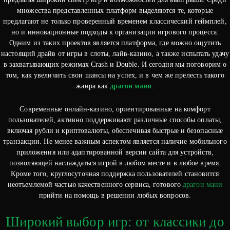
множества представленных платформ выделяются те, которые
предлагают не только проверенный временем классический геймплей,
но и инновационные подходы к организации игрового процесса.
Одним из таких проектов является платформа, где можно ощутить
настоящий драйв от игры в слоты, лайв-казино, а также испытать удачу
в захватывающих режимах Crash и Double. И сегодня мы поговорим о
том, как увеличить свои шансы на успех, и в чем же прелесть такого
жанра как
драгон мани
.
Современные онлайн-казино, ориентированные на комфорт
пользователей, активно поддерживают различные способы оплаты,
включая рубли и криптовалюты, обеспечивая быстрые и безопасные
транзакции. Не менее важным аспектом является наличие мобильного
приложения или адаптированной версии сайта для устройств,
позволяющей наслаждаться игрой в любом месте и в любое время.
Кроме того, круглосуточная поддержка пользователей становится
неотъемлемой частью качественного сервиса, готового
драгон мани
прийти на помощь в решении любых вопросов.
Широкий выбор игр: от классики до