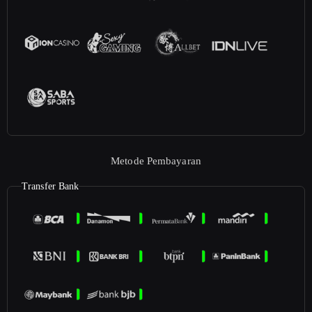
Metode Pembayaran
Transfer Bank