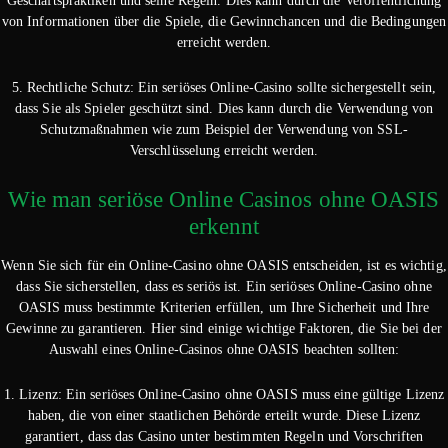
Geschäftspraktiken und seine Regeln. Dies kann durch die Veröffentlichung
von Informationen über die Spiele, die Gewinnchancen und die Bedingungen
erreicht werden.
5. Rechtliche Schutz: Ein seriöses Online-Casino sollte sichergestellt sein,
dass Sie als Spieler geschützt sind. Dies kann durch die Verwendung von
Schutzmaßnahmen wie zum Beispiel der Verwendung von SSL-
Verschlüsselung erreicht werden.
Wie man seriöse Online Casinos ohne OASIS
erkennt
Wenn Sie sich für ein Online-Casino ohne OASIS entscheiden, ist es wichtig,
dass Sie sicherstellen, dass es seriös ist. Ein seriöses Online-Casino ohne
OASIS muss bestimmte Kriterien erfüllen, um Ihre Sicherheit und Ihre
Gewinne zu garantieren. Hier sind einige wichtige Faktoren, die Sie bei der
Auswahl eines Online-Casinos ohne OASIS beachten sollten:
1. Lizenz: Ein seriöses Online-Casino ohne OASIS muss eine gültige Lizenz
haben, die von einer staatlichen Behörde erteilt wurde. Diese Lizenz
garantiert, dass das Casino unter bestimmten Regeln und Vorschriften