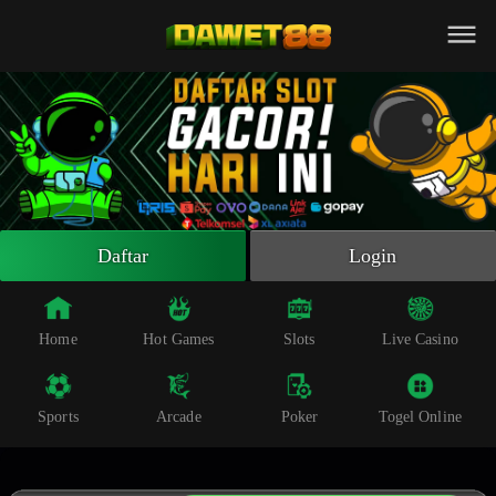
Beranda
Slot Online
Live Casino
Sportsbook
Arcade
Togel Online
Daftar
Login
Poker
Whatsapp
Home
Hot Games
Slots
Live Casino
Telegram
Sports
Arcade
Poker
Togel Online
Livechat