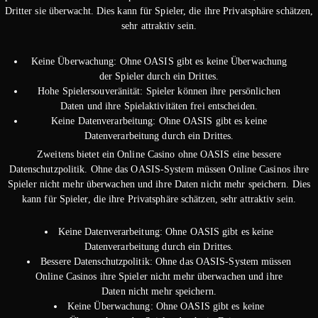
Dritter sie überwacht. Dies kann für Spieler, die ihre Privatsphäre schätzen,
sehr attraktiv sein.
Keine Überwachung: Ohne OASIS gibt es keine Überwachung
der Spieler durch ein Drittes.
Hohe Spielersouveränität: Spieler können ihre persönlichen
Daten und ihre Spielaktivitäten frei entscheiden.
Keine Datenverarbeitung: Ohne OASIS gibt es keine
Datenverarbeitung durch ein Drittes.
Zweitens bietet ein Online Casino ohne OASIS eine bessere
Datenschutzpolitik. Ohne das OASIS-System müssen Online Casinos ihre
Spieler nicht mehr überwachen und ihre Daten nicht mehr speichern. Dies
kann für Spieler, die ihre Privatsphäre schätzen, sehr attraktiv sein.
Keine Datenverarbeitung: Ohne OASIS gibt es keine
Datenverarbeitung durch ein Drittes.
Bessere Datenschutzpolitik: Ohne das OASIS-System müssen
Online Casinos ihre Spieler nicht mehr überwachen und ihre
Daten nicht mehr speichern.
Keine Überwachung: Ohne OASIS gibt es keine