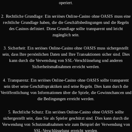
operiert.
2. Rechtliche Grundlage: Ein seriöses Online-Casino ohne OASIS muss eine
rechtliche Grundlage haben, die die Geschäftsbedingungen und die Regeln
des Casinos definiert. Diese Grundlage sollte transparent und leicht
zugänglich sein.
3. Sicherheit: Ein seriöses Online-Casino ohne OASIS muss sichergestellt
sein, dass Ihre persönlichen Daten und Ihre Transaktionen sicher sind. Dies
kann durch die Verwendung von SSL-Verschlüsselung und anderen
Sicherheitsmaßnahmen erreicht werden.
4. Transparenz: Ein seriöses Online-Casino ohne OASIS sollte transparent
sein über seine Geschäftspraktiken und seine Regeln. Dies kann durch die
Veröffentlichung von Informationen über die Spiele, die Gewinnchancen und
die Bedingungen erreicht werden.
5. Rechtliche Schutz: Ein seriöses Online-Casino ohne OASIS sollte
sichergestellt sein, dass Sie als Spieler geschützt sind. Dies kann durch die
Verwendung von Schutzmaßnahmen wie zum Beispiel der Verwendung von
SSL-Verschlüsselung erreicht werden.