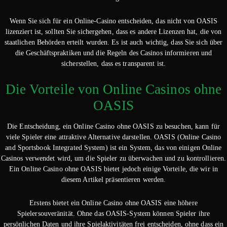
Wenn Sie sich für ein Online-Casino entscheiden, das nicht von OASIS
lizenziert ist, sollten Sie sichergehen, dass es andere Lizenzen hat, die von
staatlichen Behörden erteilt wurden. Es ist auch wichtig, dass Sie sich über
die Geschäftspraktiken und die Regeln des Casinos informieren und
sicherstellen, dass es transparent ist.
Die Vorteile von Online Casinos ohne
OASIS
Die Entscheidung, ein Online Casino ohne OASIS zu besuchen, kann für
viele Spieler eine attraktive Alternative darstellen. OASIS (Online Casino
and Sportsbook Integrated System) ist ein System, das von einigen Online
Casinos verwendet wird, um die Spieler zu überwachen und zu kontrollieren.
Ein Online Casino ohne OASIS bietet jedoch einige Vorteile, die wir in
diesem Artikel präsentieren werden.
Erstens bietet ein Online Casino ohne OASIS eine höhere
Spielersouveränität. Ohne das OASIS-System können Spieler ihre
persönlichen Daten und ihre Spielaktivitäten frei entscheiden, ohne dass ein