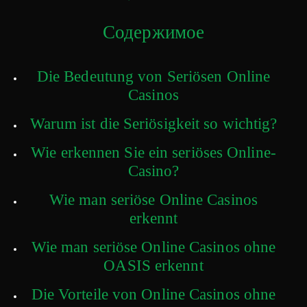
Содержимое
Die Bedeutung von Seriösen Online
Casinos
Warum ist die Seriösigkeit so wichtig?
Wie erkennen Sie ein seriöses Online-
Casino?
Wie man seriöse Online Casinos
erkennt
Wie man seriöse Online Casinos ohne
OASIS erkennt
Die Vorteile von Online Casinos ohne