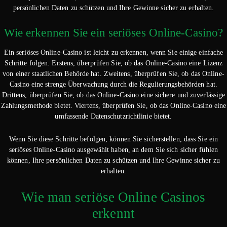
persönlichen Daten zu schützen und Ihre Gewinne sicher zu erhalten.
Wie erkennen Sie ein seriöses Online-Casino?
Ein seriöses Online-Casino ist leicht zu erkennen, wenn Sie einige einfache
Schritte folgen. Erstens, überprüfen Sie, ob das Online-Casino eine Lizenz
von einer staatlichen Behörde hat. Zweitens, überprüfen Sie, ob das Online-
Casino eine strenge Überwachung durch die Regulierungsbehörden hat.
Drittens, überprüfen Sie, ob das Online-Casino eine sichere und zuverlässige
Zahlungsmethode bietet. Viertens, überprüfen Sie, ob das Online-Casino eine
umfassende Datenschutzrichtlinie bietet.
Wenn Sie diese Schritte befolgen, können Sie sicherstellen, dass Sie ein
seriöses Online-Casino ausgewählt haben, an dem Sie sich sicher fühlen
können, Ihre persönlichen Daten zu schützen und Ihre Gewinne sicher zu
erhalten.
Wie man seriöse Online Casinos
erkennt