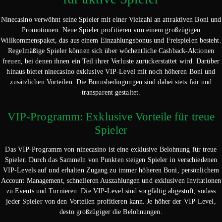
Ninecasino verwöhnt seine Spieler mit einer Vielzahl an attraktiven Boni und
Promotionen. Neue Spieler profitieren von einem großzügigen
Willkommenspaket, das aus einem Einzahlungsbonus und Freispielen besteht.
Regelmäßige Spieler können sich über wöchentliche Cashback-Aktionen
freuen, bei denen ihnen ein Teil ihrer Verluste zurückerstattet wird. Darüber
hinaus bietet ninecasino exklusive VIP-Level mit noch höheren Boni und
zusätzlichen Vorteilen. Die Bonusbedingungen sind dabei stets fair und
transparent gestaltet.
VIP-Programm: Exklusive Vorteile für treue
Spieler
Das VIP-Programm von ninecasino ist eine exklusive Belohnung für treue
Spieler. Durch das Sammeln von Punkten steigen Spieler in verschiedenen
VIP-Levels auf und erhalten Zugang zu immer höheren Boni, persönlichem
Account Management, schnelleren Auszahlungen und exklusiven Invitationen
zu Events und Turnieren. Die VIP-Level sind sorgfältig abgestuft, sodass
jeder Spieler von den Vorteilen profitieren kann. Je höher der VIP-Level,
desto großzügiger die Belohnungen.