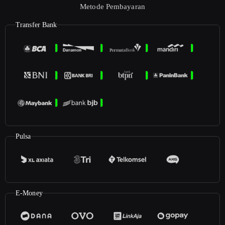
Metode Pembayaran
Transfer Bank
Pulsa
E-Money