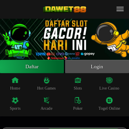
Beranda
Slot Online
Live Casino
Sportsbook
Arcade
Togel Online
Daftar
Login
Poker
Whatsapp
Home
Hot Games
Slots
Live Casino
Telegram
Sports
Arcade
Poker
Togel Online
Livechat