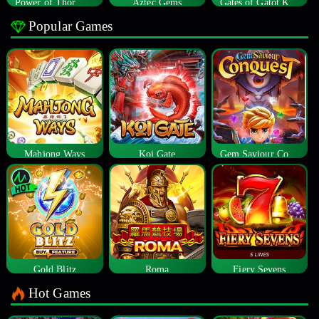
Power of Thor Megaways
Aztec Gems
Gates of Gatot Kaca
Popular Games
Mahjong Ways
Koi Gate
Gem Saviour Conquest
Gold Blitz
Roma
Fiery Sevens
Hot Games